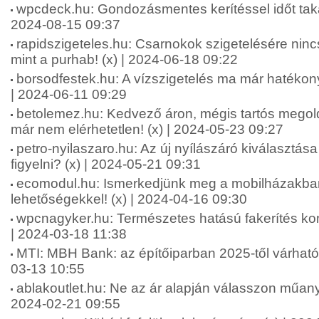
wpcdeck.hu: Gondozásmentes kerítéssel időt taka
2024-08-15 09:37
rapidszigeteles.hu: Csarnokok szigetelésére nin
mint a purhab! (x) | 2024-06-18 09:22
borsodfestek.hu: A vízszigetelés ma már hatéko
| 2024-06-11 09:29
betolemez.hu: Kedvező áron, mégis tartós megol
már nem elérhetetlen! (x) | 2024-05-23 09:27
petro-nyilaszaro.hu: Az új nyílászáró kiválasztása
figyelni? (x) | 2024-05-21 09:31
ecomodul.hu: Ismerkedjünk meg a mobilházakban
lehetőségekkel! (x) | 2024-04-16 09:30
wpcnagyker.hu: Természetes hatású fakerítés ko
| 2024-03-18 11:38
MTI: MBH Bank: az építőiparban 2025-től várhat
03-13 10:55
ablakoutlet.hu: Ne az ár alapján válasszon műany
2024-02-21 09:55