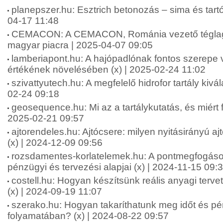
planepszer.hu: Esztrich betonozás – sima és tartós
04-17 11:48
CEMACON: A CEMACON, Románia vezető téglagy
magyar piacra | 2025-04-07 09:05
lamberiapont.hu: A hajópadlónak fontos szerepe 
értékének növelésében (x) | 2025-02-24 11:02
szivattyutech.hu: A megfelelő hidrofor tartály kivá
02-24 09:18
geosequence.hu: Mi az a tartálykutatás, és miért f
2025-02-21 09:57
ajtorendeles.hu: Ajtócsere: milyen nyitásirányú a
(x) | 2024-12-09 09:56
rozsdamentes-korlatelemek.hu: A pontmegfogáso
pénzügyi és tervezési alapjai (x) | 2024-11-15 09:
costell.hu: Hogyan készítsünk reális anyagi terv
(x) | 2024-09-19 11:07
szerako.hu: Hogyan takaríthatunk meg időt és pé
folyamatában? (x) | 2024-08-22 09:57