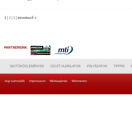
|
|
|
1
2
3
következő »
PARTNEREINK
SAJTÓKÖZLEMÉNYEK
ÜZLETI AJÁNLATOK
PÁLYÁZATOK
TIPPEK
Jogi tudnivalók
Impresszum
Médiaajánlat
Webmester