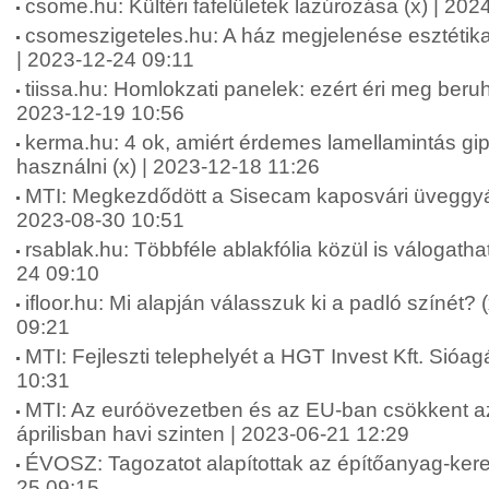
csome.hu: Kültéri fafelületek lazúrozása (x) | 20
csomeszigeteles.hu: A ház megjelenése esztétika
| 2023-12-24 09:11
tiissa.hu: Homlokzati panelek: ezért éri meg beruhá
2023-12-19 10:56
kerma.hu: 4 ok, amiért érdemes lamellamintás gip
használni (x) | 2023-12-18 11:26
MTI: Megkezdődött a Sisecam kaposvári üveggyár
2023-08-30 10:51
rsablak.hu: Többféle ablakfólia közül is válogatha
24 09:10
ifloor.hu: Mi alapján válasszuk ki a padló színét? 
09:21
MTI: Fejleszti telephelyét a HGT Invest Kft. Sióa
10:31
MTI: Az euróövezetben és az EU-ban csökkent az 
áprilisban havi szinten | 2023-06-21 12:29
ÉVOSZ: Tagozatot alapítottak az építőanyag-ker
25 09:15