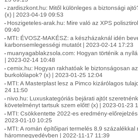
zardiszkont.hu: Mitől különleges a biztonsági ajtó
(x) | 2023-04-19 09:53
Hoszigeteles-arak.hu: Mire való az XPS polisztiro
09:40
MTI: ÉVOSZ-MAKÉSZ: a készházaknál idén beve
karbonsemlegességi mutatót | 2023-02-14 17:23
muanyagablakzsola.com: Hogyan történik a nyílá
| 2023-02-14 10:48
cemix.hu: Hogyan rakhatóak le biztonságosan az
burkolólapok? (x) | 2023-01-25 12:04
MTI: A Masterplast lesz a Pimco kizárólagos tula
24 11:50
nivo.hu: Luxuskategóriás bejárati ajtót szeretnén
követelményt tartsuk szem előtt! (x) | 2023-01-23 
MTI: Csökkentette 2022-es eredmény-előrejelzésé
2023-01-10 10:25
MTI: A román építőipari termelés 8,9 százalékkal 
háromnegyedévben | 2022-11-17 11:39