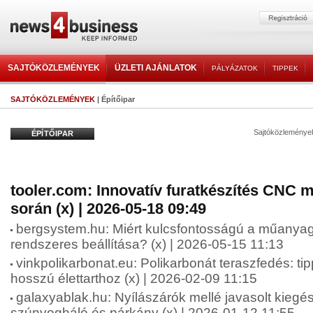
SAJTÓKÖZLEMÉNYEK
ÜZLETI AJÁNLATOK
PÁLYÁZATOK
TIPPEK
SAJTÓKÖZLEMÉNYEK
| Építőipar
Sajtóközleménye
ÉPÍTŐIPAR
tooler.com: Innovatív furatkészítés CNC
során (x) | 2026-05-18 09:49
bergsystem.hu: Miért kulcsfontosságú a műanya
rendszeres beállítása? (x) | 2026-05-15 11:13
vinkpolikarbonat.eu: Polikarbonát teraszfedés: ti
hosszú élettarthoz (x) | 2026-02-09 11:15
galaxyablak.hu: Nyílászárók mellé javasolt kiegés
szúnyogháló és párkány (x) | 2026-01-12 11:55