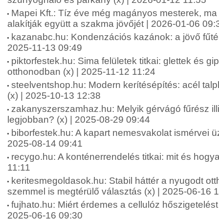
Mapei Kft.: Tíz éve még magányos mesterek, ma 
alakítják együtt a szakma jövőjét | 2026-01-06 09:
kazanabc.hu: Kondenzációs kazánok: a jövő fűtés
2025-11-13 09:49
piktorfestek.hu: Sima felületek titkai: glettek és g
otthonodban (x) | 2025-11-12 11:24
steelventshop.hu: Modern kerítésépítés: acél ta
(x) | 2025-10-13 12:38
zakanyszerszamhaz.hu: Melyik gérvágó fűrész ill
legjobban? (x) | 2025-08-29 09:44
biborfestek.hu: A kapart nemesvakolat ismérvei üz
2025-08-14 09:41
recygo.hu: A konténerrendelés titkai: mit és hogy
11:11
keritesmegoldasok.hu: Stabil háttér a nyugodt ott
szemmel is megtérülő választás (x) | 2025-06-16 
fujhato.hu: Miért érdemes a cellulóz hőszigetelést 
2025-06-16 09:30