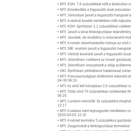
MTI: KSH: 7,6 százalékkal nőtt a távközlési 
MTI: Emelkedtek a fogyasztói árak júniusba
MTI: Júniusban javult a fogyasztói hangulat
MTI: A vártnál kisebb mértékben nőtt májusb
MTI: KSH: áprilisban 2,1 százalékkal csökken
MTI: Javult a kínai feldolgozóipar teljesítmé
MTI: Javultak, de továbbra is visszaesést mut
MTI: A román államháztartás hiánya az első
MTI: GfK: enyhén javult a fogyasztói hangu
MTI: Vártnál kevésbé javult a fogyasztói bi
MTI: Jelentősen csökkent az izraeli gazdasá
MTI: Jelentősen visszaesett a világ acélterm
GKI: Áprilisban példatlanul hatalmasat zuha
MTI: Franciaországban történelmi rekordot 
04-30 06:10
MTI: Az első két hónapban 2,6 százalékkal c
MTI: Több mint 70 százalékkal csökkentek R
06:25
MTI: Londoni elemzők: tíz százalékot meghal
12:17
MTI: A valaha mért legnagyobb mértékben ro
2020-04-02 12:10
MTI: A német kormány 5 százalékos gazdaság
MTI: Zsugorodott a feldolgozóipar termelése