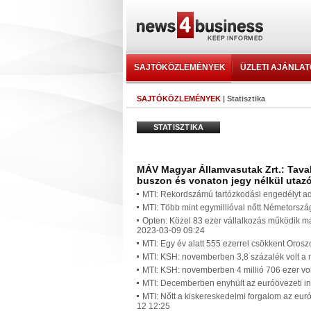
SAJTÓKÖZLEMÉNYEK
ÜZLETI AJÁNLA
SAJTÓKÖZLEMÉNYEK
| Statisztika
STATISZTIKA
MÁV Magyar Államvasutak Zrt.: Tavaly 
buszon és vonaton jegy nélkül utazó
MTI: Rekordszámú tartózkodási engedélyt ad
MTI: Több mint egymillióval nőtt Németorszá
Opten: Közel 83 ezer vállalkozás működik m
2023-03-09 09:24
MTI: Egy év alatt 555 ezerrel csökkent Oros
MTI: KSH: novemberben 3,8 százalék volt a 
MTI: KSH: novemberben 4 millió 706 ezer vol
MTI: Decemberben enyhült az euróövezeti inf
MTI: Nőtt a kiskereskedelmi forgalom az eu
12 12:25