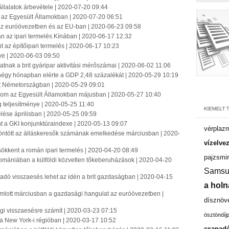
vállalatok árbevétele | 2020-07-20 09:44
n az Egyesült Államokban | 2020-07-20 06:51
 az euróövezetben és az EU-ban | 2020-06-23 09:58
an az ipari termelés Kínában | 2020-06-17 12:32
t az építőipari termelés | 2020-06-17 10:23
nye | 2020-06-03 09:50
atnak a brit gyáripar aktivitási mérőszámai | 2020-06-02 11:06
 négy hónapban elérte a GDP 2,48 százalékát | 2020-05-29 10:19
lat Németországban | 2020-05-29 09:01
zalom az Egyesült Államokban májusban | 2020-05-27 10:40
g teljesítménye | 2020-05-25 11:40
elése áprilisban | 2020-05-25 09:59
nt a GKI konjunktúraindexe | 2020-05-13 09:07
vérplaz
döntött az álláskeresők számának emelkedése márciusban | 2020-
vízelve
sökkent a román ipari termelés | 2020-04-20 08:49
pajzsmir
omániában a külföldi közvetlen tőkeberuházások | 2020-04-20
Samsu
adó visszaesés lehet az idén a brit gazdaságban | 2020-04-15
a holn
mlott márciusban a gazdasági hangulat az euróövezetben |
dísznöv
i visszaesésre számít | 2020-03-23 07:15
ösztöndíj
 a New York-i régióban | 2020-03-17 10:52
csapadé