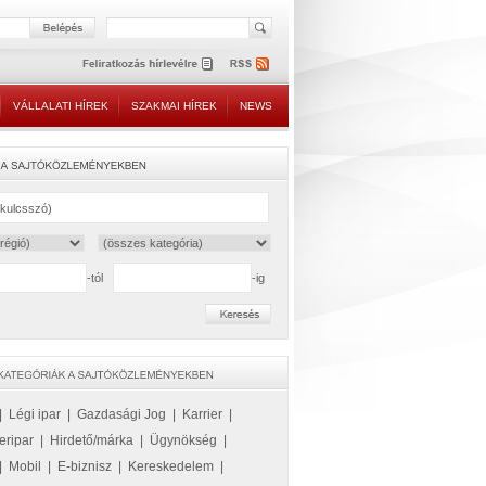
VÁLLALATI HÍREK
SZAKMAI HÍREK
NEWS
-tól
-ig
|
Légi ipar
|
Gazdasági Jog
|
Karrier
|
eripar
|
Hirdető/márka
|
Ügynökség
|
|
Mobil
|
E-biznisz
|
Kereskedelem
|