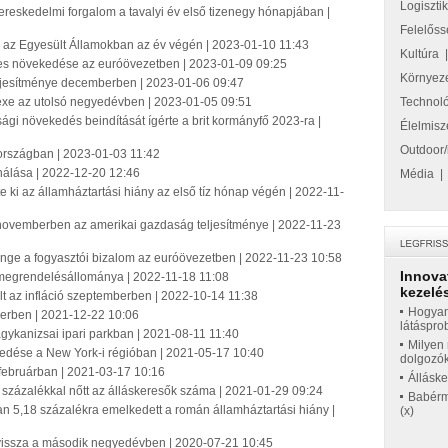
Logiszti
ereskedelmi forgalom a tavalyi év első tizenegy hónapjában |
Felelőss
e az Egyesült Államokban az év végén | 2023-01-10 11:43
Kultúra
ves növekedése az euróövezetben | 2023-01-09 09:25
Környez
teljesítménye decemberben | 2023-01-06 09:47
dexe az utolsó negyedévben | 2023-01-05 09:51
Technol
sági növekedés beindítását ígérte a brit kormányfő 2023-ra |
Élelmisz
Outdoor/
országban | 2023-01-03 11:42
ználása | 2022-12-20 12:46
Média
 ki az államháztartási hiány az első tíz hónap végén | 2022-11-
novemberben az amerikai gazdaság teljesítménye | 2022-11-23
enge a fogyasztói bizalom az euróövezetben | 2022-11-23 10:58
Innova
megrendelésállománya | 2022-11-18 11:08
kezelés
t az infláció szeptemberben | 2022-10-14 11:38
Hogyan
berben | 2021-12-22 10:06
látáspro
nagykanizsai ipari parkban | 2021-08-11 11:40
Milyen 
ekedése a New York-i régióban | 2021-05-17 10:40
dolgozó
februárban | 2021-03-17 10:16
Állásk
8 százalékkal nőtt az álláskeresők száma | 2021-01-29 09:24
Babérme
n 5,18 százalékra emelkedett a román államháztartási hiány |
(x)
 vissza a második negyedévben | 2020-07-21 10:45