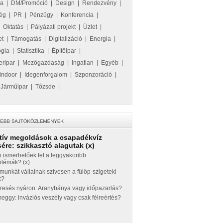
ka
|
DM/Promóció
|
Design
|
Rendezvény
|
ég
|
PR
|
Pénzügy
|
Konferencia
|
|
Oktatás
|
Pályázati projekt
|
Üzlet
|
et
|
Támogatás
|
Digitalizáció
|
Energia
|
ógia
|
Statisztika
|
Építőipar
|
eripar
|
Mezőgazdaság
|
Ingatlan
|
Egyéb
|
indoor
|
Idegenforgalom
|
Szponzoráció
|
|
Járműipar
|
Tőzsde
|
tív megoldások a csapadékvíz
ére: szikkasztó alagutak (x)
 ismerhetőek fel a leggyakoribb
blémák? (x)
munkát vállalnak szívesen a fülöp-szigeteki
k?
eresés nyáron: Aranybánya vagy időpazarlás?
ggy: inváziós veszély vagy csak félreértés?