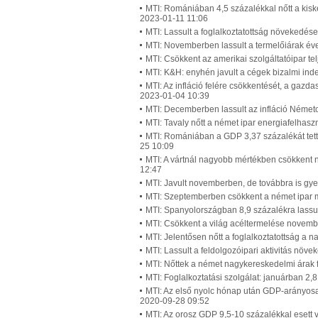
MTI: Romániában 4,5 százalékkal nőtt a kisk
2023-01-11 11:06
MTI: Lassult a foglalkoztatottság növekedés
MTI: Novemberben lassult a termelőiárak é
MTI: Csökkent az amerikai szolgáltatóipar 
MTI: K&H: enyhén javult a cégek bizalmi in
MTI: Az infláció felére csökkentését, a gazda
2023-01-04 10:39
MTI: Decemberben lassult az infláció Német
MTI: Tavaly nőtt a német ipar energiafelhas
MTI: Romániában a GDP 3,37 százalékát tette
25 10:09
MTI: A vártnál nagyobb mértékben csökkent 
12:47
MTI: Javult novemberben, de továbbra is gy
MTI: Szeptemberben csökkent a német ipar 
MTI: Spanyolországban 8,9 százalékra lassul
MTI: Csökkent a világ acéltermelése novem
MTI: Jelentősen nőtt a foglalkoztatottság a 
MTI: Lassult a feldolgozóipari aktivitás növ
MTI: Nőttek a német nagykereskedelmi árak 
MTI: Foglalkoztatási szolgálat: januárban 2,
MTI: Az első nyolc hónap után GDP-arányosa
2020-09-28 09:52
MTI: Az orosz GDP 9,5-10 százalékkal esett