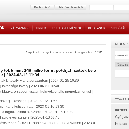
TOK
PÁLYÁZATOK
TIPPEK
ESETTANULMÁNYOK
KUTATÁSOK
VIDEÓTÁR
Sajtóközlemények száma ebben a kategóriában:
1972
több mint 148 millió forint pótdíjat fizettek be a
k | 2024-03-12 11:34
tak ki tavaly Franciaországban | 2024-01-25 10:39
g lakossága tavaly | 2023-06-21 10:40
a Magyarországon tisztán hölgyekből álló menedzsmenttel |
zország lakossága | 2023-02-02 11:52
munkanélküliségi ráta | 2023-01-16 13:30
Internet
t a foglalkoztatottak száma | 2023-01-16 10:08
Gyógysz
láció éves szinten | 2023-01-13 08:43
róövezetben és az EU-ban novemberben havi szinten | 2023-01-
Kutatás