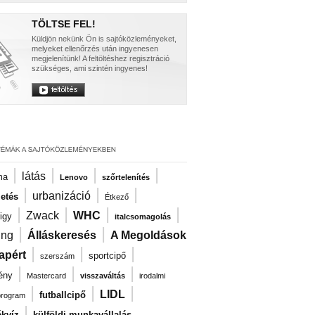
TÖLTSE FEL!
Küldjön nekünk Ön is sajtóközleményeket,
melyeket ellenőrzés után ingyenesen
megjelenítünk! A feltöltéshez regisztráció
szükséges, ami szintén ingyenes!
|
|
|
|
látás
ma
Lenovo
szőrtelenítés
|
|
|
urbanizáció
zetés
Étkező
|
|
|
|
Zwack
WHC
igy
italcsomagolás
|
|
ng
Álláskeresés
A Megoldások
|
|
|
apért
sportcipő
szerszám
|
|
|
ény
Mastercard
visszaváltás
irodalmi
|
|
|
LIDL
futballcipő
program
|
kvíz
külföldi munkavállalás