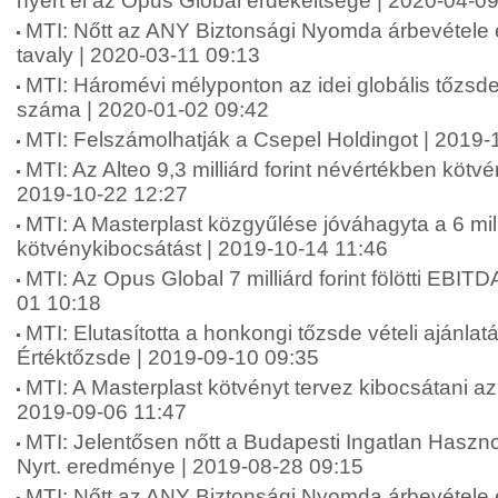
nyert el az Opus Global érdekeltsége | 2020-04-0
MTI: Nőtt az ANY Biztonsági Nyomda árbevétele
tavaly | 2020-03-11 09:13
MTI: Háromévi mélyponton az idei globális tőzsd
száma | 2020-01-02 09:42
MTI: Felszámolhatják a Csepel Holdingot | 2019-
MTI: Az Alteo 9,3 milliárd forint névértékben kötvé
2019-10-22 12:27
MTI: A Masterplast közgyűlése jóváhagyta a 6 mil
kötvénykibocsátást | 2019-10-14 11:46
MTI: Az Opus Global 7 milliárd forint fölötti EBITDA
01 10:18
MTI: Elutasította a honkongi tőzsde vételi ajánlat
Értéktőzsde | 2019-09-10 09:35
MTI: A Masterplast kötvényt tervez kibocsátani 
2019-09-06 11:47
MTI: Jelentősen nőtt a Budapesti Ingatlan Hasznos
Nyrt. eredménye | 2019-08-28 09:15
MTI: Nőtt az ANY Biztonsági Nyomda árbevétele