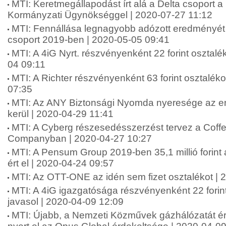
MTI: Keretmegállapodást írt alá a Delta csoport a D
Kormányzati Ügynökséggel | 2020-07-27 11:12
MTI: Fennállása legnagyobb adózott eredményét 
csoport 2019-ben | 2020-05-05 09:41
MTI: A 4iG Nyrt. részvényenként 22 forint osztalék
04 09:11
MTI: A Richter részvényenként 63 forint osztalékot
07:35
MTI: Az ANY Biztonsági Nyomda nyeresége az e
kerül | 2020-04-29 11:41
MTI: A Cyberg részesedésszerzést tervez a Coff
Companyban | 2020-04-27 10:27
MTI: A Pensum Group 2019-ben 35,1 millió forint
ért el | 2020-04-24 09:57
MTI: Az OTT-ONE az idén sem fizet osztalékot | 
MTI: A 4iG igazgatósága részvényenként 22 forin
javasol | 2020-04-09 12:09
MTI: Újabb, a Nemzeti Közművek gázhálózatát é