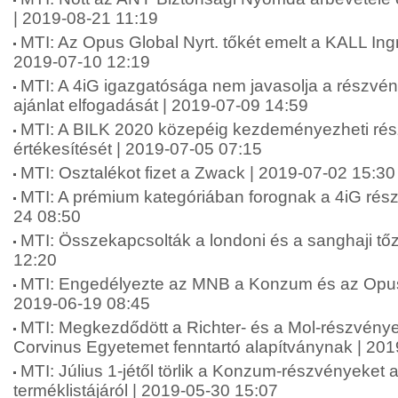
| 2019-08-21 11:19
MTI: Az Opus Global Nyrt. tőkét emelt a KALL Ingr
2019-07-10 12:19
MTI: A 4iG igazgatósága nem javasolja a részvén
ajánlat elfogadását | 2019-07-09 14:59
MTI: A BILK 2020 közepéig kezdeményezheti rés
értékesítését | 2019-07-05 07:15
MTI: Osztalékot fizet a Zwack | 2019-07-02 15:30
MTI: A prémium kategóriában forognak a 4iG rész
24 08:50
MTI: Összekapcsolták a londoni és a sanghaji tő
12:20
MTI: Engedélyezte az MNB a Konzum és az Opus G
2019-06-19 08:45
MTI: Megkezdődött a Richter- és a Mol-részvény
Corvinus Egyetemet fenntartó alapítványnak | 20
MTI: Július 1-jétől törlik a Konzum-részvényeket
terméklistájáról | 2019-05-30 15:07