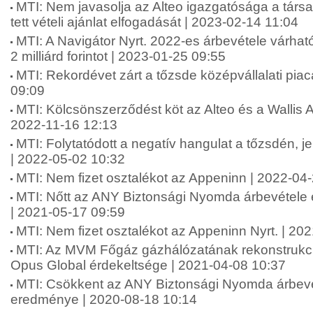
MTI: Nem javasolja az Alteo igazgatósága a társ
tett vételi ajánlat elfogadását | 2023-02-14 11:04
MTI: A Navigátor Nyrt. 2022-es árbevétele várhat
2 milliárd forintot | 2023-01-25 09:55
MTI: Rekordévet zárt a tőzsde középvállalati pia
09:09
MTI: Kölcsönszerződést köt az Alteo és a Wallis
2022-11-16 12:13
MTI: Folytatódott a negatív hangulat a tőzsdén, j
| 2022-05-02 10:32
MTI: Nem fizet osztalékot az Appeninn | 2022-04
MTI: Nőtt az ANY Biztonsági Nyomda árbevétele
| 2021-05-17 09:59
MTI: Nem fizet osztalékot az Appeninn Nyrt. | 20
MTI: Az MVM Főgáz gázhálózatának rekonstrukció
Opus Global érdekeltsége | 2021-04-08 10:37
MTI: Csökkent az ANY Biztonsági Nyomda árbevé
eredménye | 2020-08-18 10:14