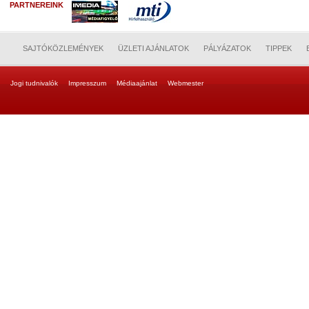
PARTNEREINK
SAJTÓKÖZLEMÉNYEK
ÜZLETI AJÁNLATOK
PÁLYÁZATOK
TIPPEK
Jogi tudnivalók
Impresszum
Médiaajánlat
Webmester