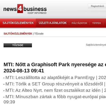
SAJTÓKÖZLEMÉNYEK
ÜZLETI AJÁNLATOK
PÁLYÁZATOK
TIPPEK
SAJTÓKÖZLEMÉNYEK
| Tőzsde
Sajtóközleménye
TŐZSDE
MTI: Nőtt a Graphisoft Park nyeresége az e
2024-08-13 09:41
MTI: Leszállította az alaptőkéjét a PannErgy | 2
MTI: Törlik a SET Group részvényeit a tőzsdéről 
MTI: Az Alteo Nyrt. nem fizet osztalékot az idén 
MTI: Mínuszban zártak a főbb nyugat-európai pia
09:39