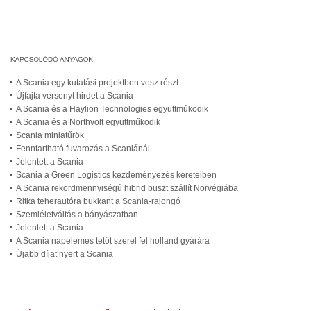
A Scania egy kutatási projektben vesz részt
Újfajta versenyt hirdet a Scania
A Scania és a Haylion Technologies együttműködik
A Scania és a Northvolt együttműködik
Scania miniatűrök
Fenntartható fuvarozás a Scaniánál
Jelentett a Scania
Scania a Green Logistics kezdeményezés kereteiben
A Scania rekordmennyiségű hibrid buszt szállít Norvégiába
Ritka teherautóra bukkant a Scania-rajongó
Szemléletváltás a bányászatban
Jelentett a Scania
A Scania napelemes tetőt szerel fel holland gyárára
Újabb díjat nyert a Scania