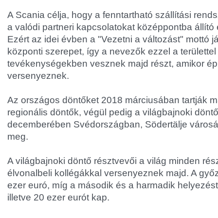
A Scania célja, hogy a fenntartható szállítási rend
a valódi partneri kapcsolatokat középpontba állító 
Ezért az idei évben a "Vezetni a változást" mottó 
központi szerepet, így a nevezők ezzel a területte
tevékenységekben vesznek majd részt, amikor é
versenyeznek.
Az országos döntőket 2018 márciusában tartják m
regionális döntők, végül pedig a világbajnoki dönt
decemberében Svédországban, Södertälje városá
meg.
A világbajnoki döntő résztvevői a világ minden rés
élvonalbeli kollégákkal versenyeznek majd. A győz
ezer euró, míg a második és a harmadik helyezést 
illetve 20 ezer eurót kap.