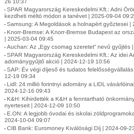
26 10:37
SPAR Magyarország Kereskedelmi Kft.: Adni Ör
kezdheti méltó módon a tanévet | 2025-09-04 09:
Samsung: A Megoldások a holnapért győztesei |
Knorr-Bremse: A Knorr-Bremse Budapest az orsz
| 2025-03-04 09:45
Auchan: Az „Egy csomag szeretet” nevű gyűjtés 
SPAR Magyarország Kereskedelmi Kft.: Az idei A
adománygyűjtő akció | 2024-12-19 10:56
SAP: Év végi díjeső és tudatos felelősségvállalá
12-19 09:34
Lidl: 24 millió forintnyi adomány a LIDL vásárlói
2024-12-16 09:43
K&H: Kihirdették a K&H a fenntartható önkormány
nyerteseit | 2024-12-09 10:50
E.ON: A legjobb óvodai és iskolai zöldprogramoka
2024-10-04 09:07
CIB Bank: Euromoney Kiválósági Díj | 2024-09-2