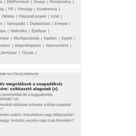
ka
|
DM/Promóció
|
Design
|
Rendezvény
|
ég
|
PR
|
Pénzügy
|
Konferencia
|
|
Oktatás
|
Pályázati projekt
|
Üzlet
|
et
|
Támogatás
|
Digitalizáció
|
Energia
|
ógia
|
Statisztika
|
Építőipar
|
eripar
|
Mezőgazdaság
|
Ingatlan
|
Egyéb
|
indoor
|
Idegenforgalom
|
Szponzoráció
|
|
Járműipar
|
Tőzsde
|
tív megoldások a csapadékvíz
ére: szikkasztó alagutak (x)
 ismerhetőek fel a leggyakoribb
blémák? (x)
munkát vállalnak szívesen a fülöp-szigeteki
k?
eresés nyáron: Aranybánya vagy időpazarlás?
ggy: inváziós veszély vagy csak félreértés?