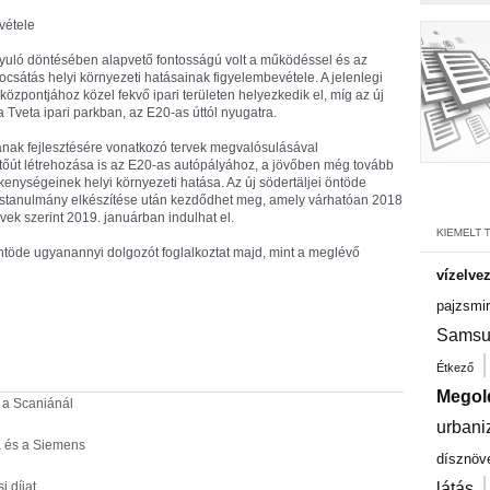
vétele
ányuló döntésében alapvető fontosságú volt a működéssel és az
ibocsátás helyi környezeti hatásainak figyelembevétele. A jelenlegi
özpontjához közel fekvő ipari területen helyezkedik el, míg az új
a Tveta ipari parkban, az E20-as úttól nyugatra.
ájának fejlesztésére vonatkozó tervek megvalósulásával
őút létrehozása is az E20-as autópályához, a jövőben még tovább
kenységeinek helyi környezeti hatása. Az új södertäljei öntöde
ástanulmány elkészítése után kezdődhet meg, amely várhatóan 2018
vek szerint 2019. januárban indulhat el.
öntöde ugyanannyi dolgozót foglalkoztat majd, mint a meglévő
vízelve
pajzsmir
Samsu
Étkező
Megol
 a Scaniánál
urbani
a és a Siemens
dísznöv
i díjat
látás