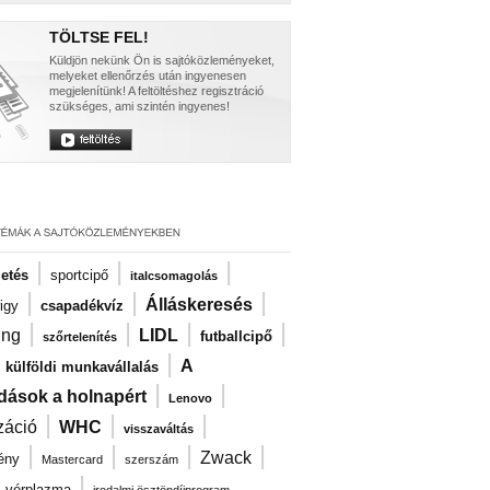
TÖLTSE FEL!
Küldjön nekünk Ön is sajtóközleményeket,
melyeket ellenőrzés után ingyenesen
megjelenítünk! A feltöltéshez regisztráció
szükséges, ami szintén ingyenes!
|
|
|
zetés
sportcipő
italcsomagolás
|
|
|
Álláskeresés
igy
csapadékvíz
|
|
|
|
ng
LIDL
futballcipő
szőrtelenítés
|
|
A
külföldi munkavállalás
|
|
dások a holnapért
Lenovo
|
|
|
záció
WHC
visszaváltás
|
|
|
|
Zwack
ény
Mastercard
szerszám
|
|
vérplazma