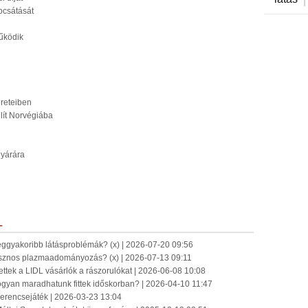
ocsátását
űködik
reteiben
lít Norvégiába
gyárára
L
eggyakoribb látásproblémák? (x) | 2026-07-20 09:56
sznos plazmaadományozás? (x) | 2026-07-13 09:11
ettek a LIDL vásárlók a rászorulókat | 2026-06-08 10:08
ogyan maradhatunk fittek időskorban? | 2026-04-10 11:47
Szerencsejáték | 2026-03-23 13:04