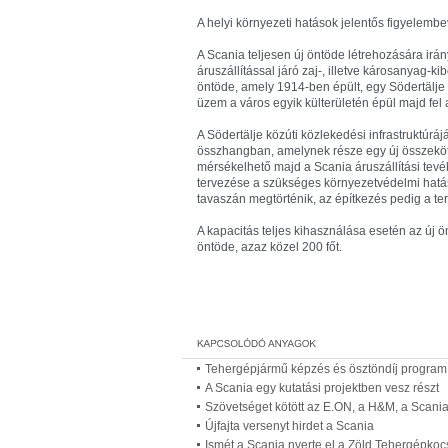
A helyi környezeti hatások jelentős figyelembe
A Scania teljesen új öntöde létrehozására ir
áruszállítással járó zaj-, illetve károsanyag-k
öntöde, amely 1914-ben épült, egy Södertälje k
üzem a város egyik külterületén épül majd fel 
A Södertälje közúti közlekedési infrastruktúr
összhangban, amelynek része egy új összeköt
mérsékelhető majd a Scania áruszállítási tevé
tervezése a szükséges környezetvédelmi hat
tavaszán megtörténik, az építkezés pedig a ter
A kapacitás teljes kihasználása esetén az új 
öntöde, azaz közel 200 főt.
Tehergépjármű képzés és ösztöndíj program
A Scania egy kutatási projektben vesz részt
Szövetséget kötött az E.ON, a H&M, a Scani
Újfajta versenyt hirdet a Scania
Ismét a Scania nyerte el a Zöld Tehergépkocs