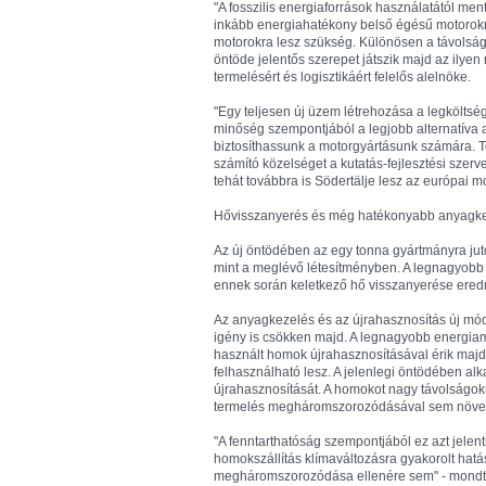
"A fosszilis energiaforrások használatától m
inkább energiahatékony belső égésű motorok
motorokra lesz szükség. Különösen a távolság
öntöde jelentős szerepet játszik majd az ilye
termelésért és logisztikáért felelős alelnöke.
"Egy teljesen új üzem létrehozása a legkölt
minőség szempontjából a legjobb alternatíva a
biztosíthassunk a motorgyártásunk számára. 
számító közelséget a kutatás-fejlesztési szer
tehát továbbra is Södertälje lesz az európai 
Hővisszanyerés és még hatékonyabb anyagk
Az új öntödében az egy tonna gyártmányra jut
mint a meglévő létesítményben. A legnagyobb e
ennek során keletkező hő visszanyerése ere
Az anyagkezelés és az újrahasznosítás új móds
igény is csökken majd. A legnagyobb energiam
használt homok újrahasznosításával érik majd
felhasználható lesz. A jelenlegi öntödében al
újrahasznosítását. A homokot nagy távolságokr
termelés megháromszorozódásával sem növek
"A fenntarthatóság szempontjából ez azt jelen
homokszállítás klímaváltozásra gyakorolt hat
megháromszorozódása ellenére sem" - mondta