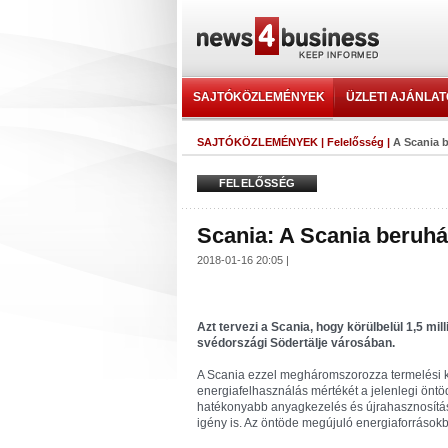
SAJTÓKÖZLEMÉNYEK
ÜZLETI AJÁNLA
SAJTÓKÖZLEMÉNYEK
|
Felelősség
|
A Scania 
FELELŐSSÉG
Scania: A Scania beruh
2018-01-16 20:05 |
Azt tervezi a Scania, hogy körülbelül 1,5 mil
svédországi Södertälje városában.
A Scania ezzel megháromszorozza termelési ka
energiafelhasználás mértékét a jelenlegi önt
hatékonyabb anyagkezelés és újrahasznosítás 
igény is. Az öntöde megújuló energiaforrásokb