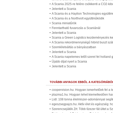
A Scania 2025-re felére csökkenti a CO2-kib
Jelentett a Scania
A Scania és a Haylion Technologies együttm
A Scania és a Northvolt együttműködik
Scania miniatűrök
Fenntartható fuvarozás a Scaniánál
Jelentett a Scania
Scania a Green Logistics kezdeményezés ke
A Scania rekordmennyiségű hibrid buszt szál
Szemléletváltás a bányászatban
Jelentett a Scania
A Scania napelemes tetőt szerel fel holland 
Újabb díjat nyert a Scania
Jelentett a Scania
TOVÁBBI ANYAGOK EBBŐL A KATEGÓRIÁBÓ
coopervision.hu: Hogyan ismerhetőek fel a l
plazma1.hu: Hogyan lehet kiemelkedően ha
Lidl: 108 tonna élelmiszer-adománnyal segít
egeszsegpajzs.hu: Aktív élet és egészség: h
Szerencsejáték Zrt: Több tízezer fát ültet a 