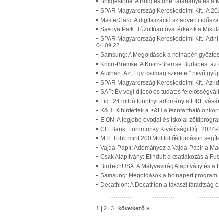
Bridgestone: A Bridgestone Tatabánya és a M
SPAR Magyarország Kereskedelmi Kft.: A 20
MasterCard: A digitalizáció az adventi idős
Savoya Park: Tűzoltóautóval érkezik a Miku
SPAR Magyarország Kereskedelmi Kft.: Adni
04 09:22
Samsung: A Megoldások a holnapért győztes
Knorr-Bremse: A Knorr-Bremse Budapest az 
Auchan: Az „Egy csomag szeretet” nevű gyűj
SPAR Magyarország Kereskedelmi Kft.: Az id
SAP: Év végi díjeső és tudatos felelősségvá
Lidl: 24 millió forintnyi adomány a LIDL vá
K&H: Kihirdették a K&H a fenntartható önkor
E.ON: A legjobb óvodai és iskolai zöldprogr
CIB Bank: Euromoney Kiválósági Díj | 2024-
MTI: Több mint 200 Mol töltőállomáson segít
Vajda-Papír: Adományoz a Vajda-Papír a Mag
Csak Alapítvány: Elindult a csatlakozás a F
BioTechUSA: A Mályvavirág Alapítvány és a B
Samsung: Megoldások a holnapért program 
Decathlon: A Decathlon a tavaszi fáradtság 
|
|
|
1
2
3
következő »