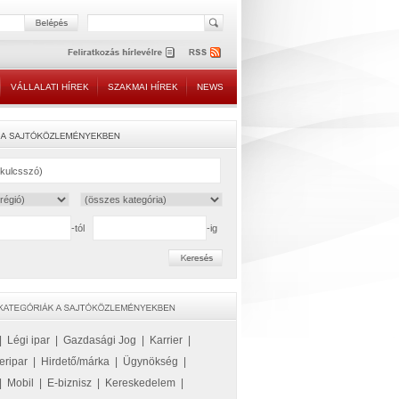
VÁLLALATI HÍREK
SZAKMAI HÍREK
NEWS
-tól
-ig
|
Légi ipar
|
Gazdasági Jog
|
Karrier
|
eripar
|
Hirdető/márka
|
Ügynökség
|
|
Mobil
|
E-biznisz
|
Kereskedelem
|