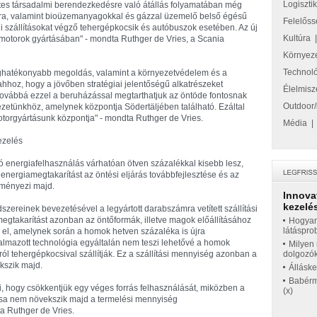
Logiszti
entes társadalmi berendezkedésre való átállás folyamatában még
ra, valamint bioüzemanyagokkal és gázzal üzemelő belső égésű
Felelőss
i szállításokat végző tehergépkocsik és autóbuszok esetében. Az új
Kultúra
n motorok gyártásában" - mondta Ruthger de Vries, a Scania
Környez
Technol
séghatékonyabb megoldás, valamint a környezetvédelem és a
hhoz, hogy a jövőben stratégiai jelentőségű alkatrészeket
Élelmisz
Továbbá ezzel a beruházással megtarthatjuk az öntöde fontosnak
Outdoor/
vezetünkhöz, amelynek központja Södertäljében található. Ezáltal
motorgyártásunk központja" - mondta Ruthger de Vries.
Média
ezelés
ó energiafelhasználás várhatóan ötven százalékkal kisebb lesz,
nergiamegtakarítást az öntési eljárás továbbfejlesztése és az
dményezi majd.
Innova
kezelés
zereinek bevezetésével a legyártott darabszámra vetített szállítási
egtakarítást azonban az öntőformák, illetve magok előállításához
Hogyan
látáspro
 el, amelynek során a homok hetven százaléka is újra
kalmazott technológia egyáltalán nem teszi lehetővé a homok
Milyen 
ól tehergépkocsival szállítják. Ez a szállítási mennyiség azonban a
dolgozó
szik majd.
Állásk
Babérme
ti, hogy csökkentjük egy véges forrás felhasználását, miközben a
(x)
ása nem növekszik majd a termelési mennyiség
 Ruthger de Vries.