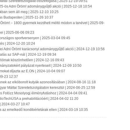
áltai Szeretetszolgálat összefogása | 2025-12-19 09:51
25-ös Adni Öröm! adománygyűjtő akció | 2025-12-18 10:54
zakban sem áll meg | 2025-12-10 10:25
lás Budapesten | 2025-11-26 10:37
 Öröm! – 1800 gyermek kezdheti méltó módon a tanévet | 2025-09-
ei | 2025-06-06 09:23
országos sportversenyen | 2025-03-04 09:45
tés | 2024-12-20 10:24
ei Adni Öröm! karácsonyi adománygyűjtő akció | 2024-12-19 10:56
llalás az SAP-nál | 2024-12-19 09:34
sárlóinak köszönhetően | 2024-12-16 09:43
mányzatokért pályázat nyerteseit | 2024-12-09 10:50
amokat díjazta az E.ON | 2024-10-04 09:07
09-23 12:37
enek az elkóborolt kutyák azonosításában | 2024-08-16 11:18
yar Máltai Szeretetszolgálaton keresztül | 2024-06-25 12:59
uss Fotózz Mosolyogj élményfutáshoz | 2024-04-04 09:41
ioTechUSA a prehabilitációért | 2024-04-02 11:20
| 2024-03-27 10:47
és az emelkedő kondibérletárak ellen | 2024-03-19 10:35