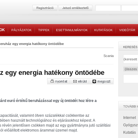
TOK
PÁLYÁZATOK
TIPPEK
ESETTANULMÁNYOK
KUTATÁSOK
VIDEÓTÁR
beruház egy energia hatékony öntödébe
Scania
áz egy energia hatékony öntödébe
liárd euró értékű beruházással egy új öntödét hoz létre a
pacitását, valamint ötven százalékkal csökkentse az
Internet
ödében használt technológiához és eljárásokhoz képest. A
Gyógysz
révén jelentősen csökken majd az egy gyártmányra jutó szállítási
ól előállított elektromos árammal üzemel majd.
Kutatás