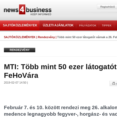
SAJTÓKÖZLEMÉNYEK
ÜZLETI AJÁNLATOK
PÁLYÁZATOK
TIPPEK
SAJTÓKÖZLEMÉNYEK
|
Rendezvény
|
Több mint 50 ezer látogatót várnak a 26. F
RENDEZVÉNY
MTI: Több mint 50 ezer látogatót
FeHoVára
2019-02-07 14:50 |
Február 7. és 10. között rendezi meg 26. alkal
medence legnagyobb fegyver-, horgász- és vadá