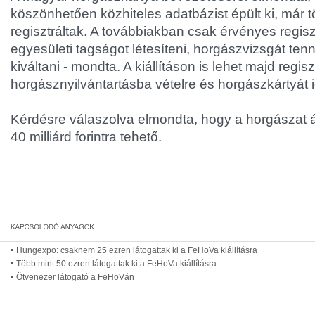
köszönhetően közhiteles adatbázist épült ki, már 
regisztráltak. A továbbiakban csak érvényes regisz
egyesületi tagságot létesíteni, horgászvizsgát tenni,
kiváltani - mondta. A kiállításon is lehet majd regisz
horgásznyilvántartásba vételre és horgászkártyát i
Kérdésre válaszolva elmondta, hogy a horgászat 
40 milliárd forintra tehető.
Hungexpo: csaknem 25 ezren látogattak ki a FeHoVa kiállításra
Több mint 50 ezren látogattak ki a FeHoVa kiállításra
Ötvenezer látogató a FeHoVán