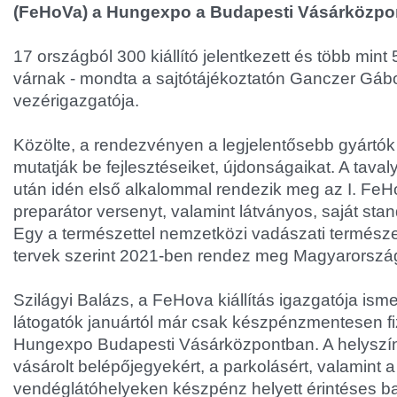
(FeHoVa) a Hungexpo a Budapesti Vásárközpo
17 országból 300 kiállító jelentkezett és több mint 
várnak - mondta a sajtótájékoztatón Ganczer Gáb
vezérigazgatója.
Közölte, a rendezvényen a legjelentősebb gyártók
mutatják be fejlesztéseiket, újdonságaikat. A tavalyi
után idén első alkalommal rendezik meg az I. FeH
preparátor versenyt, valamint látványos, saját st
Egy a természettel nemzetközi vadászati természeti
tervek szerint 2021-ben rendez meg Magyarország 
Szilágyi Balázs, a FeHova kiállítás igazgatója isme
látogatók januártól már csak készpénzmentesen fi
Hungexpo Budapesti Vásárközpontban. A helyszí
vásárolt belépőjegyekért, a parkolásért, valamint a
vendéglátóhelyeken készpénz helyett érintéses b