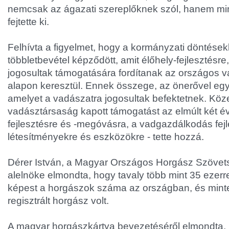
nemcsak az ágazati szereplőknek szól, hanem mi
fejtette ki.
Felhívta a figyelmet, hogy a kormányzati döntése
többletbevétel képződött, amit élőhely-fejlesztésre
jogosultak támogatására fordítanak az országos 
alapon keresztül. Ennek összege, az önerővel együtt
amelyet a vadászatra jogosultak befektetnek. Köz
vadásztársaság kapott támogatást az elmúlt két é
fejlesztésre és -megóvásra, a vadgazdálkodás fejl
létesítményekre és eszközökre - tette hozzá.
Dérer István, a Magyar Országos Horgász Szöve
alelnöke elmondta, hogy tavaly több mint 35 ezerr
képest a horgászok száma az országban, és mint
regisztrált horgász volt.
A magyar horgászkártya bevezetéséről elmondta,