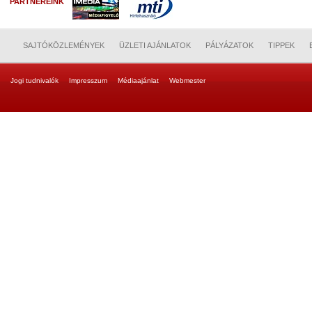
PARTNEREINK
SAJTÓKÖZLEMÉNYEK
ÜZLETI AJÁNLATOK
PÁLYÁZATOK
TIPPEK
Jogi tudnivalók
Impresszum
Médiaajánlat
Webmester