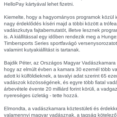
HelloPay kártyával lehet fizetni.
Kiemelte, hogy a hagyományos programok közül i
nagy érdeklődés kíséri majd a többi között a trófeaki
vadászkutya fajtabemutatót, illetve lesznek prog
is. A kiállítással egy időben rendezik meg a Hunge
Timbersports Series sportfavágó versenysorozatot
valamint kutyakiállítást is tartanak.
Bajdik Péter, az Országos Magyar Vadászkamara f
hogy az elmúlt évben a kamara 30 ezernél több v
adott ki külföldieknek, a tavalyi adat szerint 65 ez
vadászok közösségének, és egyre több fiatal vadá
árbevétele évente 20 milliárd forint körüli, a vad
nyereséges üzletág - tette hozzá.
Elmondta, a vadászkamara köztestületi és érdekké
valamennyi magyar vadásznak, a tagság kötelező. 