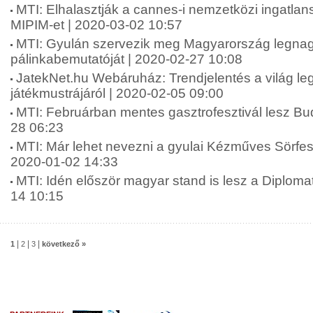
MTI: Elhalasztják a cannes-i nemzetközi ingatlansz
MIPIM-et | 2020-03-02 10:57
MTI: Gyulán szervezik meg Magyarország legna
pálinkabemutatóját | 2020-02-27 10:08
JatekNet.hu Webáruház: Trendjelentés a világ l
játékmustrájáról | 2020-02-05 09:00
MTI: Februárban mentes gasztrofesztivál lesz Bu
28 06:23
MTI: Már lehet nevezni a gyulai Kézműves Sörfesz
2020-01-02 14:33
MTI: Idén először magyar stand is lesz a Diploma
14 10:15
|
|
|
1
2
3
következő »