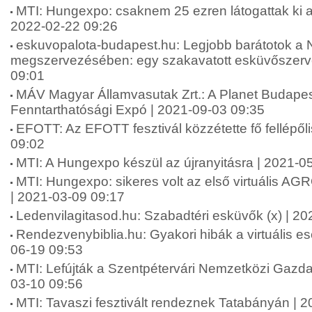
MTI: Hungexpo: csaknem 25 ezren látogattak ki a 
2022-02-22 09:26
eskuvopalota-budapest.hu: Legjobb barátotok a
megszervezésében: egy szakavatott esküvőszerve
09:01
MÁV Magyar Államvasutak Zrt.: A Planet Budape
Fenntarthatósági Expó | 2021-09-03 09:35
EFOTT: Az EFOTT fesztivál közzétette fő fellépőli
09:02
MTI: A Hungexpo készül az újranyitásra | 2021-0
MTI: Hungexpo: sikeres volt az első virtuális A
| 2021-03-09 09:17
Ledenvilagitasod.hu: Szabadtéri esküvők (x) | 2
Rendezvenybiblia.hu: Gyakori hibák a virtuális 
06-19 09:53
MTI: Lefújták a Szentpétervári Nemzetközi Gazda
03-10 09:56
MTI: Tavaszi fesztivált rendeznek Tatabányán | 