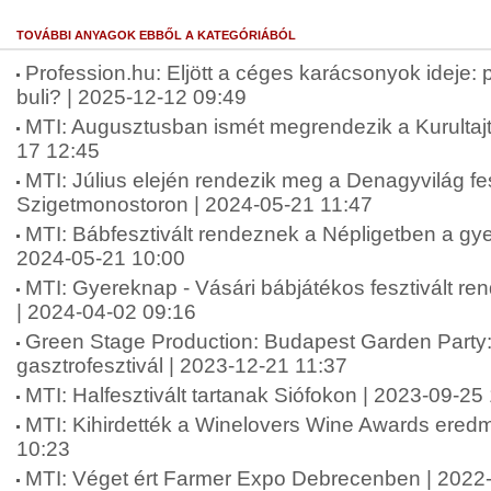
TOVÁBBI ANYAGOK EBBŐL A KATEGÓRIÁBÓL
Profession.hu: Eljött a céges karácsonyok ideje:
buli? | 2025-12-12 09:49
MTI: Augusztusban ismét megrendezik a Kurultaj
17 12:45
MTI: Július elején rendezik meg a Denagyvilág fes
Szigetmonostoron | 2024-05-21 11:47
MTI: Bábfesztivált rendeznek a Népligetben a gy
2024-05-21 10:00
MTI: Gyereknap - Vásári bábjátékos fesztivált r
| 2024-04-02 09:16
Green Stage Production: Budapest Garden Party: 
gasztrofesztivál | 2023-12-21 11:37
MTI: Halfesztivált tartanak Siófokon | 2023-09-25
MTI: Kihirdették a Winelovers Wine Awards eredm
10:23
MTI: Véget ért Farmer Expo Debrecenben | 2022