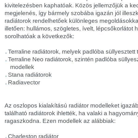
kivitelezésben kaphatóak. Közös jellemzőjük a kec
megjelenés, így bármely szobába igazán jól illeszk
radiátorok rendelhetőek különleges megoldásokkal
illetően: hullámos, szögletes, ívelt, lépcsőkorlátot h
sorolhatóak a következők:
Terraline radiátorok, melyek padlóba süllyesztett 
Terraline Neo radiátorok, szintén padlóba süllyesz
modellek
Stana radiátorok
Radiavector
Az oszlopos kialakítású radiátor modelleket igazá
található radiátorok ihlették, ha valaki a hagyomá
ragaszkodna. Ezen modellek az alábbiak:
Charleston radiátor