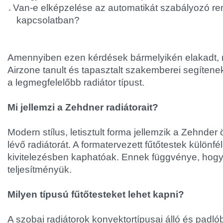
Van-e elképzelése az automatikát szabályozó re
kapcsolatban?
Amennyiben ezen kérdések bármelyikén elakadt, 
Airzone tanult és tapasztalt szakemberei segítene
a legmegfelelőbb radiátor típust.
Mi jellemzi a Zehdner radiátorait?
Modern stílus, letisztult forma jellemzik a Zehnde
lévő radiátorát. A formatervezett fűtőtestek különf
kivitelezésben kaphatóak. Ennek függvénye, hogy
teljesítményük.
Milyen típusú fűtőtesteket lehet kapni?
A szobai radiátorok konvektortípusai álló és padlób