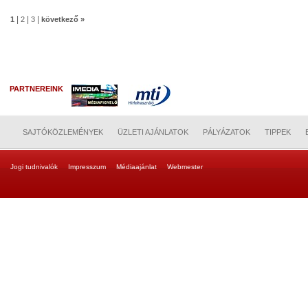
|
|
|
1
2
3
következő »
PARTNEREINK
SAJTÓKÖZLEMÉNYEK
ÜZLETI AJÁNLATOK
PÁLYÁZATOK
TIPPEK
Jogi tudnivalók
Impresszum
Médiaajánlat
Webmester