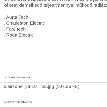
képest kiemelkedő teljesítménnyel működő radiáto
Aurta Tech
Charleston Electric
Fare tech
Roda Electric
airzone_jún19_lm2.jpg
(107.36 kB)