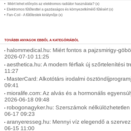
Miért lehet előnyös az elektromos radiátor használata? (x)
Elektromos fűtőtesttel a gazdaságos és környezetkímélő fűtésért (x)
Fan-Coil - A fűtőtestek királynője (x)
TOVÁBBI ANYAGOK EBBŐL A KATEGÓRIÁBÓL
halommedical.hu: Miért fontos a pajzsmirigy-göbök
2026-07-10 11:25
aesthetica.hu: A modern férfiak új szőrtelenítési t
11:27
MasterCard: Alkotótárs irodalmi ösztöndíjprogram
09:41
mioralife.com: Az alvás és a hormonális egyensúly
2026-06-18 09:48
robogonagyker.hu: Szerszámok nélkülözhetetlen 
06-17 09:23
aranyeresseg.hu: Mennyi víz elegendő a szervez
06-15 11:00