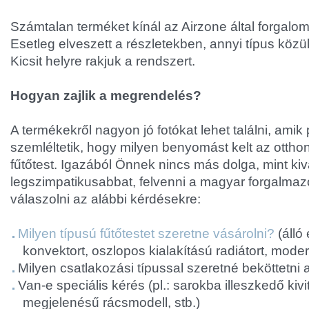
Számtalan terméket kínál az Airzone által forgalo
Esetleg elveszett a részletekben, annyi típus közül
Kicsit helyre rakjuk a rendszert.
Hogyan zajlik a megrendelés?
A termékekről nagyon jó fotókat lehet találni, ami
szemléltetik, hogy milyen benyomást kelt az ottho
fűtőtest. Igazából Önnek nincs más dolga, mint kiv
legszimpatikusabbat, felvenni a magyar forgalmazó
válaszolni az alábbi kérdésekre:
Milyen típusú fűtőtestet szeretne vásárolni?
(álló
konvektort, oszlopos kialakítású radiátort, mode
Milyen csatlakozási típussal szeretné beköttetni a
Van-e speciális kérés (pl.: sarokba illeszkedő kiv
megjelenésű rácsmodell, stb.)