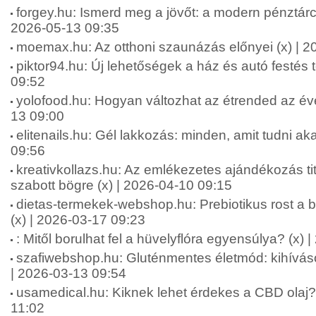
forgey.hu: Ismerd meg a jövőt: a modern pénztárca
2026-05-13 09:35
moemax.hu: Az otthoni szaunázás előnyei (x) | 2
piktor94.hu: Új lehetőségek a ház és autó festés 
09:52
yolofood.hu: Hogyan változhat az étrended az év
13 09:00
elitenails.hu: Gél lakkozás: minden, amit tudni aka
09:56
kreativkollazs.hu: Az emlékezetes ajándékozás ti
szabott bögre (x) | 2026-04-10 09:15
dietas-termekek-webshop.hu: Prebiotikus rost a b
(x) | 2026-03-17 09:23
: Mitől borulhat fel a hüvelyflóra egyensúlya? (x)
szafiwebshop.hu: Gluténmentes életmód: kihívás
| 2026-03-13 09:54
usamedical.hu: Kiknek lehet érdekes a CBD olaj? 
11:02