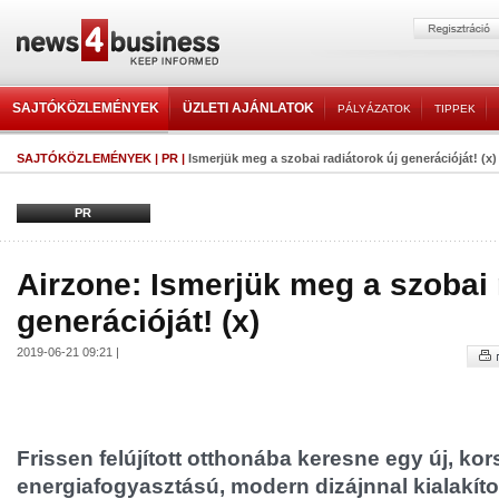
SAJTÓKÖZLEMÉNYEK
ÜZLETI AJÁNLATOK
PÁLYÁZATOK
TIPPEK
SAJTÓKÖZLEMÉNYEK
|
PR
|
Ismerjük meg a szobai radiátorok új generációját! (x)
PR
Airzone: Ismerjük meg a szobai 
generációját! (x)
2019-06-21 09:21 |
Frissen felújított otthonába keresne egy új, kor
energiafogyasztású, modern dizájnnal kialakítot