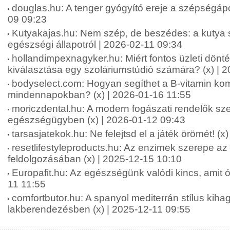
douglas.hu: A tenger gyógyító ereje a szépségápo
09 09:23
Kutyakajas.hu: Nem szép, de beszédes: a kutya s
egészségi állapotról | 2026-02-11 09:34
hollandimpexnagyker.hu: Miért fontos üzleti dönt
kiválasztása egy szoláriumstúdió számára? (x) | 
bodyselect.com: Hogyan segíthet a B-vitamin kom
mindennapokban? (x) | 2026-01-16 11:55
moriczdental.hu: A modern fogászati rendelők sze
egészségügyben (x) | 2026-01-12 09:43
tarsasjatekok.hu: Ne felejtsd el a játék örömét! (x
resetlifestyleproducts.hu: Az enzimek szerepe az
feldolgozásában (x) | 2025-12-15 10:10
Europafit.hu: Az egészségünk valódi kincs, amit óv
11 11:55
comfortbutor.hu: A spanyol mediterrán stílus kiha
lakberendezésben (x) | 2025-12-11 09:55