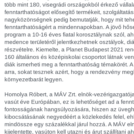
több mint 180, visegrádi országokból érkező vállal
fenntarthatóságot elősegítő termékeit, szolgáltatása
nagyközönségnek pedig bemutatják, hogy mit teh
fenntarthatóságért a mindennapokban. A jövő hős
program a 10-16 éves fiatal korosztálynak szól, a
medence területéről jelentkezhetnek osztályok, di
részvételre. Kiemelte, a Planet Budapest 2021 r
160 általános és középiskolai csoportot látnak ven
diák ismerheti meg a fenntarthatóság témakörét. A
arra, sokat tesznek azért, hogy a rendezvény meg
környezetbarát legyen.
Homolya Róbert, a MÁV Zrt. elnök-vezérigazgatój
vasút éve Európában, ez is lehetőséget ad a fenn
fontosságának hangsúlyozására, hiszen az üveg
kibocsátásának negyedéért a közlekedés felel, eh
mindössze egy százalékkal járul hozzá. A MÁV el
kijelentette, vasúton kell utazni és árut szállítani 