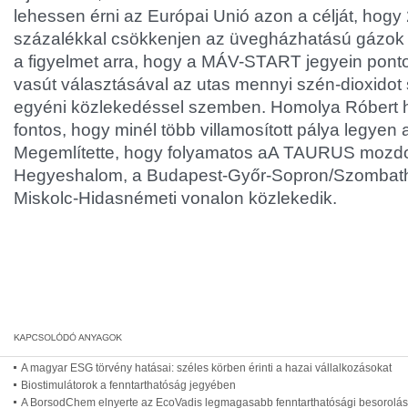
lehessen érni az Európai Unió azon a célját, hogy
százalékkal csökkenjen az üvegházhatású gázok k
a figyelmet arra, hogy a MÁV-START jegyein ponto
vasút választásával az utas mennyi szén-dioxidot
egyéni közlekedéssel szemben. Homolya Róbert ha
fontos, hogy minél több villamosított pálya legyen
Megemlítette, hogy folyamatos aA TAURUS mozd
Hegyeshalom, a Budapest-Győr-Sopron/Szombath
Miskolc-Hidasnémeti vonalon közlekedik.
A magyar ESG törvény hatásai: széles körben érinti a hazai vállalkozásokat
Biostimulátorok a fenntarthatóság jegyében
A BorsodChem elnyerte az EcoVadis legmagasabb fenntarthatósági besorolás