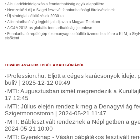
A hulladékfeldolgozás a fenntarthatóság egyik alappillére
Nemzetközi díj a Sziget fesztivál fenntarthatósági törekvéseinek
Új stratégiai célkitűzések 2030-ra
A fenntarthatóság legjobbjait díjazta a Magyar Telekom
A C&A 2018-as globális fenntarthatósági jelentése
Fenntartható repülőgép-üzemanyagot előállító üzemet hoz létre a KLM, a S
elsőként
TOVÁBBI ANYAGOK EBBŐL A KATEGÓRIÁBÓL
Profession.hu: Eljött a céges karácsonyok ideje:
buli? | 2025-12-12 09:49
MTI: Augusztusban ismét megrendezik a Kurultaj
17 12:45
MTI: Július elején rendezik meg a Denagyvilág fes
Szigetmonostoron | 2024-05-21 11:47
MTI: Bábfesztivált rendeznek a Népligetben a gy
2024-05-21 10:00
MTI: Gyereknap - Vásári bábjátékos fesztivált r