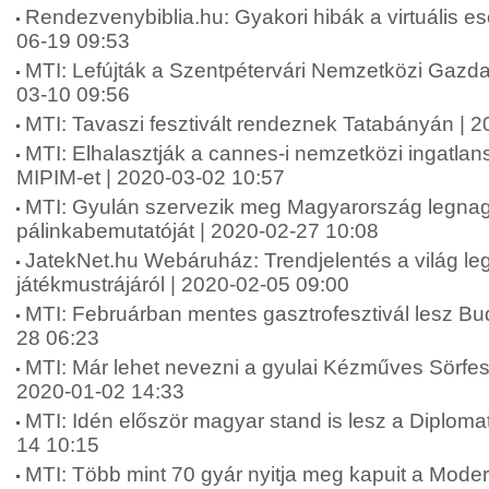
Rendezvenybiblia.hu: Gyakori hibák a virtuális 
06-19 09:53
MTI: Lefújták a Szentpétervári Nemzetközi Gazda
03-10 09:56
MTI: Tavaszi fesztivált rendeznek Tatabányán | 
MTI: Elhalasztják a cannes-i nemzetközi ingatlansz
MIPIM-et | 2020-03-02 10:57
MTI: Gyulán szervezik meg Magyarország legna
pálinkabemutatóját | 2020-02-27 10:08
JatekNet.hu Webáruház: Trendjelentés a világ l
játékmustrájáról | 2020-02-05 09:00
MTI: Februárban mentes gasztrofesztivál lesz Bu
28 06:23
MTI: Már lehet nevezni a gyulai Kézműves Sörfesz
2020-01-02 14:33
MTI: Idén először magyar stand is lesz a Diploma
14 10:15
MTI: Több mint 70 gyár nyitja meg kapuit a Moder