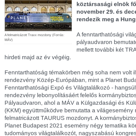
köztársasági elnök f
november 29. és dece
rendezik meg a Hunge
A fenntarthatósági vil
A felmatricázott Traxx mozdony (Forrás:
MÁV)
pályaudvaron bemuta
mellett további két T
hirdeti majd az év végéig.
Fenntarthatóság témakörben még soha nem volt 
rendezvény Közép-Európában, mint a Planet Buda
Fenntarthatósági Expó és Világtalálkozó - hangsúl
rendezvény lebonyolításáért felelős kormánybiztos
Pályaudvaron, ahol a MÁV a Külgazdasági és Kül
(KKM) együttműködve bemutatta a világesemény 
felmatricázott TAURUS mozdonyt. A kormánybiztos
Planet Budapest 2021 esemény négy tematika kör
tudományos világtalálkozót, nagyszabású kongre