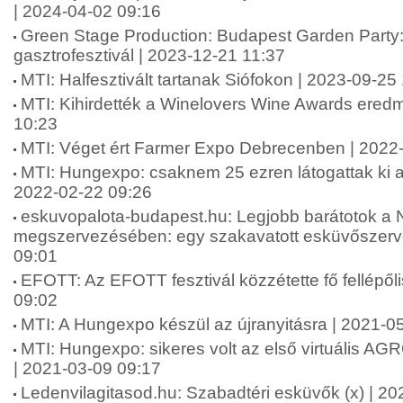
| 2024-04-02 09:16
Green Stage Production: Budapest Garden Party: 
gasztrofesztivál | 2023-12-21 11:37
MTI: Halfesztivált tartanak Siófokon | 2023-09-25
MTI: Kihirdették a Winelovers Wine Awards eredm
10:23
MTI: Véget ért Farmer Expo Debrecenben | 2022
MTI: Hungexpo: csaknem 25 ezren látogattak ki a 
2022-02-22 09:26
eskuvopalota-budapest.hu: Legjobb barátotok a
megszervezésében: egy szakavatott esküvőszerve
09:01
EFOTT: Az EFOTT fesztivál közzétette fő fellépőli
09:02
MTI: A Hungexpo készül az újranyitásra | 2021-0
MTI: Hungexpo: sikeres volt az első virtuális A
| 2021-03-09 09:17
Ledenvilagitasod.hu: Szabadtéri esküvők (x) | 2