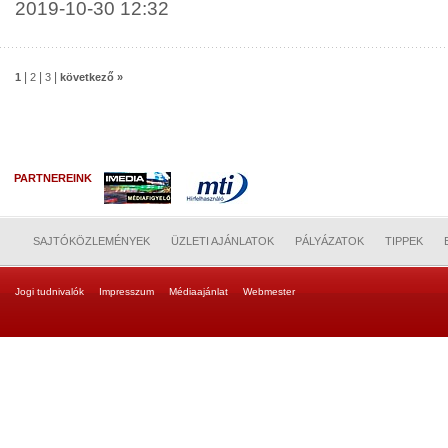
2019-10-30 12:32
|
|
|
1
2
3
következő »
PARTNEREINK
SAJTÓKÖZLEMÉNYEK
ÜZLETI AJÁNLATOK
PÁLYÁZATOK
TIPPEK
Jogi tudnivalók
Impresszum
Médiaajánlat
Webmester