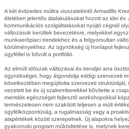
A két évtizedes múltra visszatekintő Armadillo Kr
életében jelentős átalakulásokat hozott az idei év. 
kommunikációs szolgáltatásokat nyújtó cégnél oly
változások kerültek bevezetésre, melyekkel egysz
munkaerőpiaci trendekhez és a felgyorsultan válto
körülményekhez. Az ügynökség új honlapot fejleszt
ügyféllel is bővült a portfólió.
Az elmúlt időszak változásai és trendjei arra öszt
ügynökséget, hogy átgondolja eddigi szervezeti 
következtében megújította szervezeti struktúráját
vezetett be és új szakemberekkel bővítette a csapa
mentális egészséget fejlesztő workshopokkal képz
természetesen nem szakított teljesen a múlt értéke
ügyfélközpontúság, a rugalmasság vagy a proaktivi
alapértékek között szerepelnek. Új alapokra helyez
gyakornoki program működtetése is, melynek keret