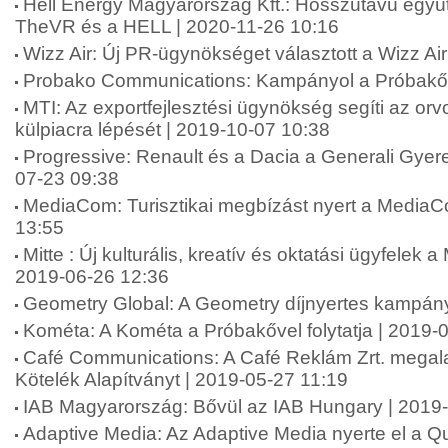
Hell Energy Magyarország Kft.: Hosszútávú együt
TheVR és a HELL | 2020-11-26 10:16
Wizz Air: Új PR-ügynökséget választott a Wizz Ai
Probako Communications: Kampányol a Próbakő 
MTI: Az exportfejlesztési ügynökség segíti az or
külpiacra lépését | 2019-10-07 10:38
Progressive: Renault és a Dacia a Generali Gyer
07-23 09:38
MediaCom: Turisztikai megbízást nyert a MediaC
13:55
Mitte : Új kulturális, kreatív és oktatási ügyfelek a
2019-06-26 12:36
Geometry Global: A Geometry díjnyertes kampán
Kométa: A Kométa a Próbakővel folytatja | 2019-
Café Communications: A Café Reklám Zrt. megala
Kötelék Alapítványt | 2019-05-27 11:19
IAB Magyarország: Bővül az IAB Hungary | 2019
Adaptive Media: Az Adaptive Media nyerte el a Qub