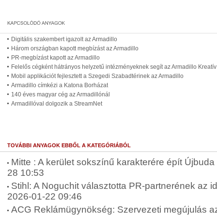
Digitális szakembert igazolt az Armadillo
Három országban kapott megbízást az Armadillo
PR-megbízást kapott az Armadillo
Felelős cégként hátrányos helyzetű intézményeknek segít az Armadillo Kreat
Mobil applikációt fejlesztett a Szegedi Szabadtérinek az Armadillo
Armadillo címkézi a Katona Borházat
140 éves magyar cég az Armadillónál
Armadillóval dolgozik a StreamNet
TOVÁBBI ANYAGOK EBBŐL A KATEGÓRIÁBÓL
Mitte : A kerület sokszínű karakterére épít Újbuda 
28 10:53
Stihl: A Noguchit választotta PR-partnerének az 
2026-01-22 09:46
ACG Reklámügynökség: Szervezeti megújulás az