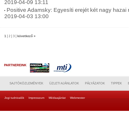
2019-04-09 13:11
Positive Adamsky: Egyesíti erejét két nagy haza
2019-04-03 13:00
|
|
|
1
2
3
következő »
PARTNEREINK
SAJTÓKÖZLEMÉNYEK
ÜZLETI AJÁNLATOK
PÁLYÁZATOK
TIPPEK
Jogi tudnivalók
Impresszum
Médiaajánlat
Webmester