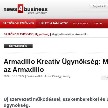
SAJTÓKÖZLEMÉNYEK
ÜZLETI AJÁNLATOK
PÁLYÁZATOK
TIPPEK
SAJTÓKÖZLEMÉNYEK
|
Ügynökség
|
Megújulás alatt az Armadillo
ÜGYNÖKSÉG
Armadillo Kreatív Ügynökség: M
az Armadillo
2022-10-19 09:24 | Business&Life Hír-és Cikkügynökség
Új szervezeti működéssel, szakemberekkel és ü
ügynökség.