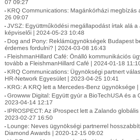
07 09:27
KRQ Communications: Magánkórházi megbízás a
26 09:07
JVSZ: Együttműködési megállapodást írtak alá 
képviselői | 2024-05-23 10:48
Dog and Pony: Reklámügynökségek Budapest be
érdemes fordulni? | 2024-03-08 16:43
FleishmanHillard Café: Önálló kommunikációs ü
tovább a FleishmanHillard Café | 2024-01-18 11:1
KRQ Communications: Ügynökségi partnert válas
HR-Network Egyesület | 2023-04-25 10:41
KRG: A KRQ lett a Mercedes-Benz ügynöksége |
Growww Digital: Együtt gyúr a BioTechUSA és a G
2023-04-14 12:17
IPROSPECT: Az iProspect lett a Zalando globáli
2023-02-27 16:50
Lounge: Neves ügynökségi partnerrel hosszabbít
Diamond Awards | 2020-12-15 09:02