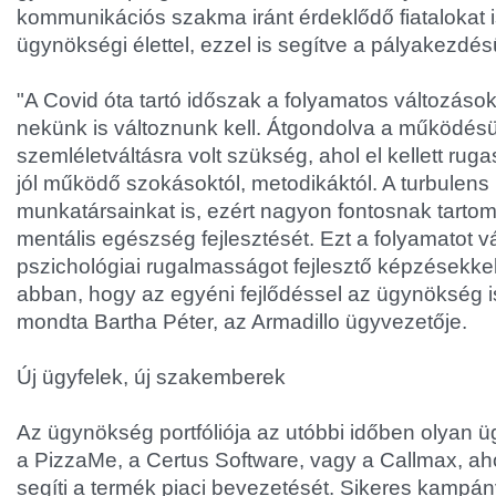
kommunikációs szakma iránt érdeklődő fiatalokat
ügynökségi élettel, ezzel is segítve a pályakezdés
"A Covid óta tartó időszak a folyamatos változások
nekünk is változnunk kell. Átgondolva a működésü
szemléletváltásra volt szükség, ahol el kellett ru
jól működő szokásoktól, metodikáktól. A turbulens
munkatársainkat is, ezért nagyon fontosnak tarto
mentális egészség fejlesztését. Ezt a folyamatot 
pszichológiai rugalmasságot fejlesztő képzésekkel
abban, hogy az egyéni fejlődéssel az ügynökség is 
mondta Bartha Péter, az Armadillo ügyvezetője.
Új ügyfelek, új szakemberek
Az ügynökség portfóliója az utóbbi időben olyan üg
a PizzaMe, a Certus Software, vagy a Callmax, ah
segíti a termék piaci bevezetését. Sikeres kampány