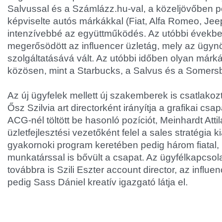
Salvussal és a Számlázz.hu-val, a közeljövőben 
képviselte autós márkákkal (Fiat, Alfa Romeo, Jee
intenzívebbé az együttműködés. Az utóbbi évekbe
megerősödött az influencer üzletág, mely az ügyn
szolgáltatásává vált. Az utóbbi időben olyan márk
közösen, mint a Starbucks, a Salvus és a Somers
Az új ügyfelek mellett új szakemberek is csatlakoz
Ősz Szilvia art directorként irányítja a grafikai cs
ACG-nél töltött be hasonló pozíciót, Meinhardt Atti
üzletfejlesztési vezetőként felel a sales stratégia ki
gyakornoki program keretében pedig három fiatal,
munkatárssal is bővült a csapat. Az ügyfélkapcsolat
továbbra is Szili Eszter account director, az influen
pedig Sass Dániel kreatív igazgató látja el.