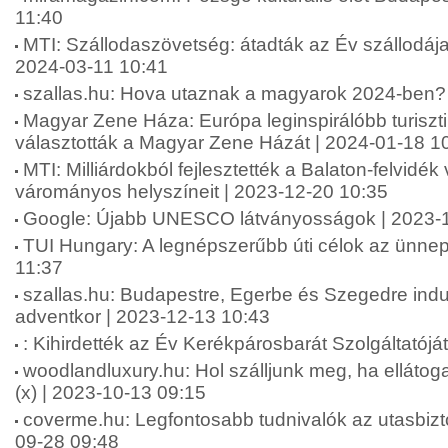
11:40
MTI: Szállodaszövetség: átadták az Év szállodája
2024-03-11 10:41
szallas.hu: Hova utaznak a magyarok 2024-ben?
Magyar Zene Háza: Európa leginspirálóbb turiszti
választották a Magyar Zene Házát | 2024-01-18 1
MTI: Milliárdokból fejlesztették a Balaton-felvidék
várományos helyszíneit | 2023-12-20 10:35
Google: Újabb UNESCO látványosságok | 2023-1
TUI Hungary: A legnépszerűbb úti célok az ünnep
11:37
szallas.hu: Budapestre, Egerbe és Szegedre indu
adventkor | 2023-12-13 10:43
: Kihirdették az Év Kerékpárosbarát Szolgáltatójá
woodlandluxury.hu: Hol szálljunk meg, ha ellátog
(x) | 2023-10-13 09:15
coverme.hu: Legfontosabb tudnivalók az utasbiztos
09-28 09:48