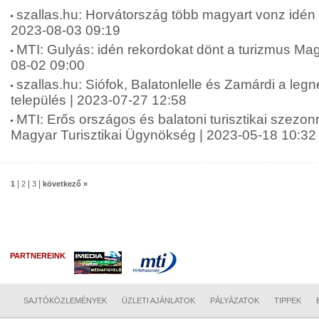
szallas.hu: Horvátország több magyart vonz idén n
2023-08-03 09:19
MTI: Gulyás: idén rekordokat dönt a turizmus Ma
08-02 09:00
szallas.hu: Siófok, Balatonlelle és Zamárdi a leg
település | 2023-07-27 12:58
MTI: Erős országos és balatoni turisztikai szezon
Magyar Turisztikai Ügynökség | 2023-05-18 10:32
|
|
|
1
2
3
következő »
PARTNEREINK
SAJTÓKÖZLEMÉNYEK
ÜZLETI AJÁNLATOK
PÁLYÁZATOK
TIPPEK