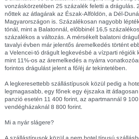
vonzáskörzetében 25 százalék feletti a drágulás. 2
nőttek az átlagárak az Észak-Alföldön, a Dél-Dun
Magyarországon is. Százalékosan nagyobb léptékű
tónál, mint a Balatonnál, előbbinél 16,5 százalékos
százalékos a változás. A mérsékelt balatoni drágu
tavalyi évben már jelentős áremelkedés történt eb
a Velencei-tó drágult legkevésbé a vízparti régiók kö
mint 11%-os az áremelkedés a nyárra vonatkozóan
forintos drágulást jelent a fő/éj ár tekintetében.
A legkeresettebb szállástípusok közül pedig a hote
legmagasabb, egy főnek egy éjszaka itt átlagosan 
panzió esetén 11 400 forint, az apartmannál 9 100 
vendégházaknál 8 800 forint.
Mi a nyár slágere?
A szállástípusok közül a nem hotel típusú szállásh