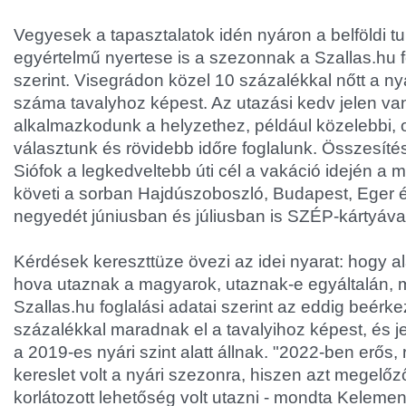
Vegyesek a tapasztalatok idén nyáron a belföldi t
egyértelmű nyertese is a szezonnak a Szallas.hu f
szerint. Visegrádon közel 10 százalékkal nőtt a ny
száma tavalyhoz képest. Az utazási kedv jelen van
alkalmazkodunk a helyzethez, például közelebbi, o
választunk és rövidebb időre foglalunk. Összesíté
Siófok a legkedveltebb úti cél a vakáció idején a
követi a sorban Hajdúszoboszló, Budapest, Eger é
negyedét júniusban és júliusban is SZÉP-kártyával 
Kérdések kereszttüze övezi az idei nyarat: hogy a
hova utaznak a magyarok, utaznak-e egyáltalán, mi
Szallas.hu foglalási adatai szerint az eddig beérke
százalékkal maradnak el a tavalyihoz képest, és j
a 2019-es nyári szint alatt állnak. "2022-ben erős
kereslet volt a nyári szezonra, hiszen azt megelő
korlátozott lehetőség volt utazni - mondta Kelemen 