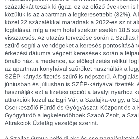
százalékát teszik ki (igaz, ez az előző években is 
közülük is az apartman a legkeresettebb (32%). A
közel 22 százalékkal maradnak a 2022-es szint ala
foglalásai, míg a nem hotel szektor esetén 18,5 s
visszaesés. Az utazás tervezése során a Szallas.
szűrő segíti a vendégeket a keresés pontosításáho
érkezési dátumra végzett keresések során a félpanz
önálló ház, a medence, az előlegfizetés nélkül fog
az apartman konyhával szűrőket használták a leg
SZÉP-kártyás fizetés szűrő is népszerű. A foglalá
júniusban és júliusban is SZÉP-kártyával fizették,
használják ezt a fizetési opciót a tavalyi nyárhoz ké
attrakciók közül az Egri Vár, a Szalajka-völgy, a 
Cserkeszőlő Fürdő és Gyógyászati Központ és a 
Gyógyfürdő a legkelendőbbek Szabó Zsolt, a Sza
Attrakciók Üzletág vezetője szerint.
A Szallas Group belföldi akciós csomagajánlatait é