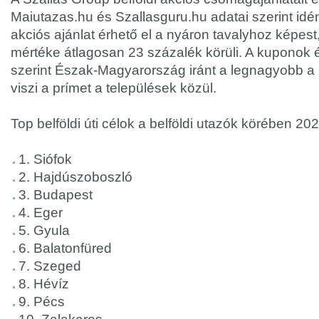
Maiutazas.hu és Szallasguru.hu adatai szerint idé
akciós ajánlat érhető el a nyáron tavalyhoz képe
mértéke átlagosan 23 százalék körüli. A kuponok ért
szerint Észak-Magyarország iránt a legnagyobb a 
viszi a prímet a települések közül.
Top belföldi úti célok a belföldi utazók körében 20
1. Siófok
2. Hajdúszoboszló
3. Budapest
4. Eger
5. Gyula
6. Balatonfüred
7. Szeged
8. Hévíz
9. Pécs