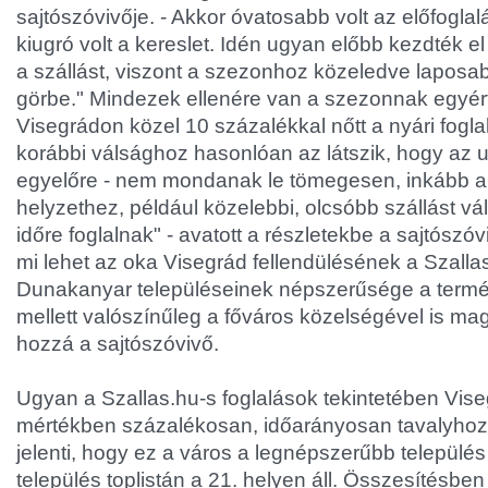
sajtószóvivője. - Akkor óvatosabb volt az előfoglalá
kiugró volt a kereslet. Idén ugyan előbb kezdték el
a szállást, viszont a szezonhoz közeledve laposab
görbe." Mindezek ellenére van a szezonnak egyért
Visegrádon közel 10 százalékkal nőtt a nyári fogl
korábbi válsághoz hasonlóan az látszik, hogy az ut
egyelőre - nem mondanak le tömegesen, inkább 
helyzethez, például közelebbi, olcsóbb szállást v
időre foglalnak" - avatott a részletekbe a sajtószóviv
mi lehet az oka Visegrád fellendülésének a Szallas
Dunakanyar településeinek népszerűsége a termé
mellett valószínűleg a főváros közelségével is mag
hozzá a sajtószóvivő.
Ugyan a Szallas.hu-s foglalások tekintetében Vis
mértékben százalékosan, időarányosan tavalyhoz
jelenti, hogy ez a város a legnépszerűbb település i
település toplistán a 21. helyen áll. Összesítésben