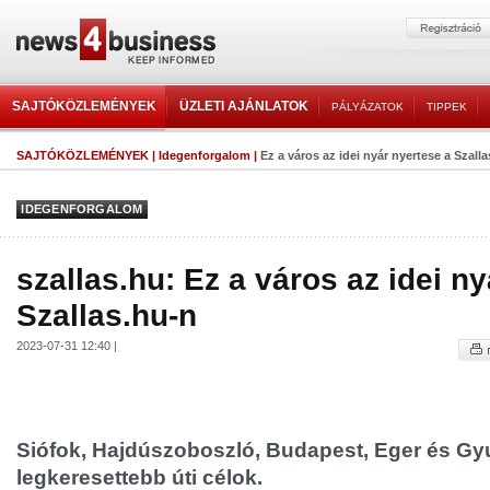
SAJTÓKÖZLEMÉNYEK
ÜZLETI AJÁNLATOK
PÁLYÁZATOK
TIPPEK
SAJTÓKÖZLEMÉNYEK
|
Idegenforgalom
|
Ez a város az idei nyár nyertese a Szall
IDEGENFORGALOM
szallas.hu: Ez a város az idei n
Szallas.hu-n
2023-07-31 12:40 |
Siófok, Hajdúszoboszló, Budapest, Eger és Gyu
legkeresettebb úti célok.