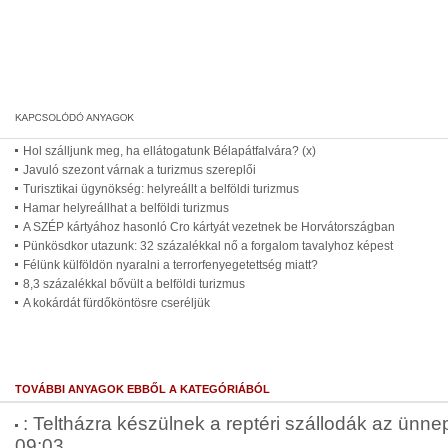
Hol szálljunk meg, ha ellátogatunk Bélapátfalvára? (x)
Javuló szezont várnak a turizmus szereplői
Turisztikai ügynökség: helyreállt a belföldi turizmus
Hamar helyreállhat a belföldi turizmus
A SZÉP kártyához hasonló Cro kártyát vezetnek be Horvátországban
Pünkösdkor utazunk: 32 százalékkal nő a forgalom tavalyhoz képest
Félünk külföldön nyaralni a terrorfenyegetettség miatt?
8,3 százalékkal bővült a belföldi turizmus
A kokárdát fürdőköntösre cseréljük
TOVÁBBI ANYAGOK EBBŐL A KATEGÓRIÁBÓL
: Teltházra készülnek a reptéri szállodák az ünne
09:03