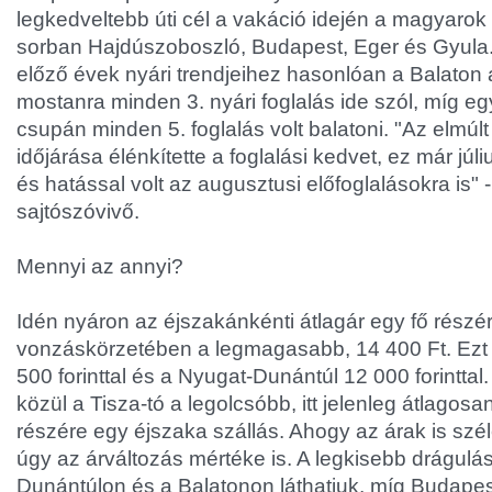
legkedveltebb úti cél a vakáció idején a magyarok 
sorban Hajdúszoboszló, Budapest, Eger és Gyula.
előző évek nyári trendjeihez hasonlóan a Balaton
mostanra minden 3. nyári foglalás ide szól, míg 
csupán minden 5. foglalás volt balatoni. "Az elmúl
időjárása élénkítette a foglalási kedvet, ez már júl
és hatással volt az augusztusi előfoglalásokra is"
sajtószóvivő.
Mennyi az annyi?
Idén nyáron az éjszakánkénti átlagár egy fő rész
vonzáskörzetében a legmagasabb, 14 400 Ft. Ezt 
500 forinttal és a Nyugat-Dunántúl 12 000 forinttal. 
közül a Tisza-tó a legolcsóbb, itt jelenleg átlagosa
részére egy éjszaka szállás. Ahogy az árak is sz
úgy az árváltozás mértéke is. A legkisebb drágulá
Dunántúlon és a Balatonon láthatjuk, míg Budapes