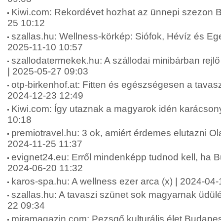
Kiwi.com: Rekordévet hozhat az ünnepi szezon 
25 10:12
szallas.hu: Wellness-körkép: Siófok, Hévíz és Eger 
2025-11-10 10:57
szallodatermekek.hu: A szállodai minibárban rejlő 
| 2025-05-27 09:03
otp-birkenhof.at: Fitten és egészségesen a tavaszi
2024-12-23 12:49
Kiwi.com: Így utaznak a magyarok idén karácson
10:18
premiotravel.hu: 3 ok, amiért érdemes elutazni Ol
2024-11-25 11:37
evignet24.eu: Erről mindenképp tudnod kell, ha Bu
2024-06-20 11:32
karos-spa.hu: A wellness ezer arca (x) | 2024-04-
szallas.hu: A tavaszi szünet sok magyarnak üdülés
22 09:34
miramagazin.com: Pezsgő kulturális élet Budapes