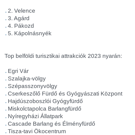
2. Velence
3. Agárd
4. Pákozd
5. Kápolnásnyék
Top belföldi turisztikai attrakciók 2023 nyarán:
Egri Vár
Szalajka-völgy
Szépasszonyvölgy
Cserkeszőlő Fürdő és Gyógyászati Központ
Hajdúszoboszlói Gyógyfürdő
Miskolctapolca Barlangfürdő
Nyíregyházi Állatpark
Cascade Barlang és Élményfürdő
Tisza-tavi Ökocentrum