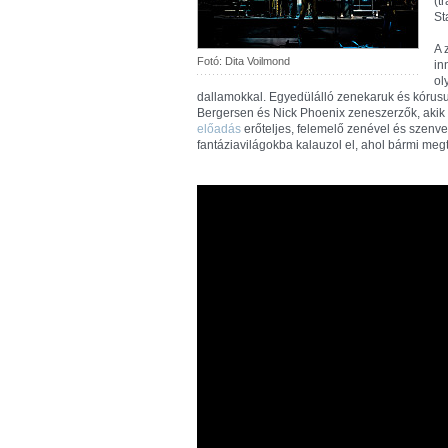
(t
St
A 
Fotó: Dita Voilmond
in
ol
dallamokkal. Egyedülálló zenekaruk és kórusuk
Bergersen és Nick Phoenix zeneszerzők, akik 
előadás
erőteljes, felemelő zenével és szenved
fantáziavilágokba kalauzol el, ahol bármi megt