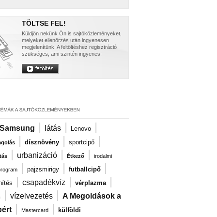
TÖLTSE FEL!
Küldjön nekünk Ön is sajtóközleményeket,
melyeket ellenőrzés után ingyenesen
megjelenítünk! A feltöltéshez regisztráció
szükséges, ami szintén ingyenes!
|
|
|
Samsung
látás
Lenovo
|
|
|
dísznövény
sportcipő
agolás
|
|
|
urbanizáció
tás
Étkező
irodalmi
|
|
|
pajzsmirigy
futballcipő
program
|
|
|
csapadékvíz
nítés
vérplazma
|
|
vízelvezetés
A Megoldások a
m
|
|
ért
külföldi
Mastercard