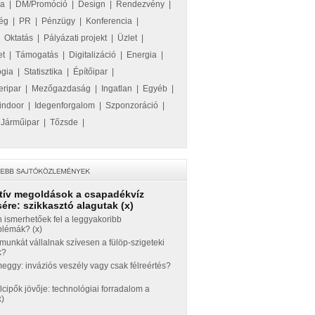
ka
|
DM/Promóció
|
Design
|
Rendezvény
|
ég
|
PR
|
Pénzügy
|
Konferencia
|
|
Oktatás
|
Pályázati projekt
|
Üzlet
|
et
|
Támogatás
|
Digitalizáció
|
Energia
|
ógia
|
Statisztika
|
Építőipar
|
eripar
|
Mezőgazdaság
|
Ingatlan
|
Egyéb
|
indoor
|
Idegenforgalom
|
Szponzoráció
|
|
Járműipar
|
Tőzsde
|
tív megoldások a csapadékvíz
ére: szikkasztó alagutak (x)
 ismerhetőek fel a leggyakoribb
blémák? (x)
munkát vállalnak szívesen a fülöp-szigeteki
k?
ggy: inváziós veszély vagy csak félreértés?
llcipők jövője: technológiai forradalom a
x)