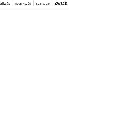
|
|
|
Zwack
llalás
szennyezés
Scan & Go