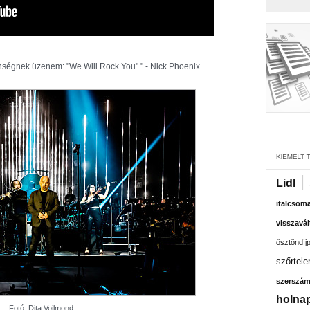
nségnek üzenem: "We Will Rock You"." - Nick Phoenix
|
Lidl
italcsom
visszavál
ösztöndíj
szőrtele
szerszá
holnap
Fotó: Dita Voilmond