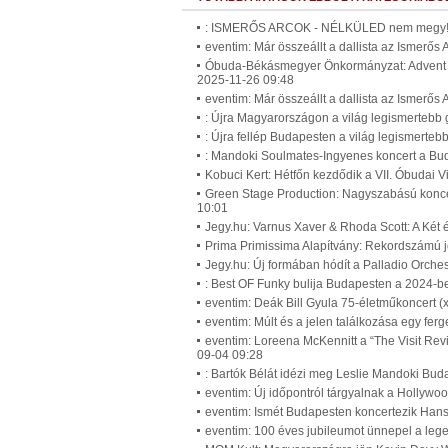
: ISMERŐS ARCOK - NÉLKÜLED nem megy! (
eventim: Már összeállt a dallista az Ismerős
Óbuda-Békásmegyer Önkormányzat: Advent Ób
2025-11-26 09:48
eventim: Már összeállt a dallista az Ismerős
: Újra Magyarországon a világ legismertebb
: Újra fellép Budapesten a világ legismerte
: Mandoki Soulmates-Ingyenes koncert a Bu
Kobuci Kert: Hétfőn kezdődik a VII. Óbudai 
Green Stage Production: Nagyszabású koncer
10:01
Jegy.hu: Varnus Xaver & Rhoda Scott: A Két
Prima Primissima Alapítvány: Rekordszámú je
Jegy.hu: Új formában hódít a Palladio Orche
: Best OF Funky bulija Budapesten a 2024-be
eventim: Deák Bill Gyula 75-életműkoncert (
eventim: Múlt és a jelen találkozása egy fe
eventim: Loreena McKennitt a “The Visit Revi
09-04 09:28
: Bartók Bélát idézi meg Leslie Mandoki Bud
eventim: Új időpontról tárgyalnak a Hollywo
eventim: Ismét Budapesten koncertezik Han
eventim: 100 éves jubileumot ünnepel a leg