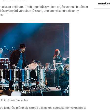
munkavá
 sokszor bejártam. Több hegedűt is vettem ott, és vannak barátaim
i és gyönyörű városban játszani, ahol annyi kultúra és annyi
ns
Fotó: Frank Embacher
a ismerős, pláne aki szereti a filmeket, sporteseményeket néz a