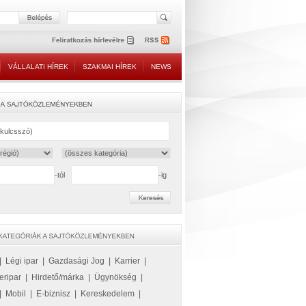
VÁLLALATI HÍREK
SZAKMAI HÍREK
NEWS
-tól
-ig
|
Légi ipar
|
Gazdasági Jog
|
Karrier
|
eripar
|
Hirdető/márka
|
Ügynökség
|
|
Mobil
|
E-biznisz
|
Kereskedelem
|