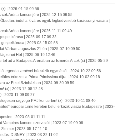
x) | 2026-01-15 09:56
 Arcok Aréna-koncertjére | 2025-12-15 09:55
udán: indul a főváros egyik legkedvesebb karácsonyi vására |
 Arcok Aréna-koncertjére | 2025-11-11 09:49
 gospel kórusa | 2025-09-17 09:33
bb gospelkórusa | 2025-08-15 09:58
dai Várban augusztus 21-én | 2025-07-10 09:50
Világzenei Hét | 2025-06-19 12:46
tet ad a Budapest Arénában az Ismerős Arcok (x) | 2025-05-29
 élő legenda zenével búcsúzik egymástól | 2024-10-22 09:56
lölés érkezett a Prima Primissima díjra | 2024-10-02 09:18
stra az Erkel Színházban | 2024-09-30 09:59
n! (x) | 2023-12-08 12:48
x) | 2023-11-09 09:27
rgetegesen ragyogó PMJ koncerten! (x) | 2023-10-11 08:40
sited“ európai turné keretén belül érkezik vissza Budapestre | 2023-
apesten | 2023-08-01 11:11
od Vampires koncert szervezői | 2023-07-19 09:08
s Zimmer | 2023-05-17 11:10
endás: DISNEY | 2023-03-22 11:02