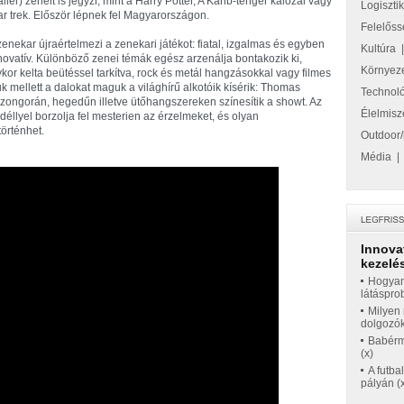
railer) zenéit is jegyzi, mint a Harry Potter, A Karib-tenger kalózai vagy
Logiszti
ar trek. Először lépnek fel Magyarországon.
Felelőss
zenekar újraértelmezi a zenekari játékot: fiatal, izgalmas és egyben
Kultúra
novatív. Különböző zenei témák egész arzenálja bontakozik ki,
Környez
ykor kelta beütéssel tarkítva, rock és metál hangzásokkal vagy filmes
 mellett a dalokat maguk a világhírű alkotóik kísérik: Thomas
Technol
zongorán, hegedűn illetve ütőhangszereken színesítik a showt. Az
Élelmisz
éllyel borzolja fel mesterien az érzelmeket, és olyan
örténhet.
Outdoor/
Média
Innova
kezelés
Hogyan
látáspro
Milyen 
dolgozó
Babérme
(x)
A futba
pályán (