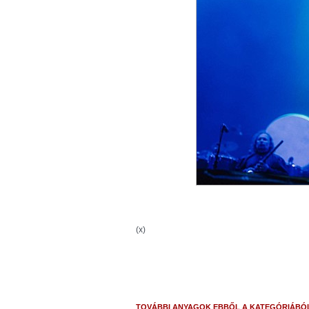
(x)
TOVÁBBI ANYAGOK EBBŐL A KATEGÓRIÁBÓ