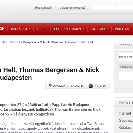
TOK
PÁLYÁZATOK
TIPPEK
ESETTANULMÁNYOK
KUTATÁSOK
VIDEÓTÁR
 Hell, Thomas Bergersen & Nick Phoenix Arénakoncert Bud...
m Hell, Thomas Bergersen & Nick
Budapesten
eptember 27-én 20:00 órától a Papp László Budapest
ortarénában lesznek hallhatóak Thomas Bergersen és Nick
Internet
oenix kiváló egyedi kompozíciói.
Gyógysz
világhírű zeneszerzők együttműködése által indult el a Two Steps
Kutatás
om Hell formáció, amely többek közt olyan filmek előzeteseinek