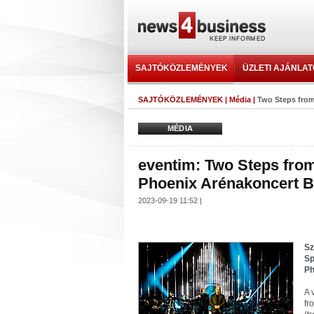
SAJTÓKÖZLEMÉNYEK
ÜZLETI AJÁNLA
SAJTÓKÖZLEMÉNYEK
|
Média
|
Two Steps from
MÉDIA
eventim: Two Steps fro
Phoenix Arénakoncert 
2023-09-19 11:52 |
Sz
Sp
Ph
A 
fr