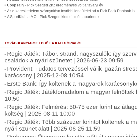
Coop rally - Pick Szeged Zrt.: eredményes volt a tavalyi év
Az e-kereskedelem szárnyalása további lendületet ad a Pick Pack Pontnak is
A SportKlub a MOL-Pick Szeged kiemelt médiapartnere
TOVÁBBI ANYAGOK EBBŐL A KATEGÓRIÁBÓL
Regio Játék: Tábor, strand, nagyszülők: így szer
családok a nyári szünetet | 2026-06-23 09:59
Provident: Tudatos tervezéssel válik igazán str
karácsony | 2025-12-08 10:54
Erste Bank: Így költenek a magyarok karácsonyko
Regio Játék: Játékforradalom a magyar felnőttek
10:50
Regio Játék: Felmérés: 50-75 ezer forint az átlag
költség | 2025-08-11 10:00
Regio Játék: Több százezer forintot költenek a 
nyári szünet alatt | 2025-06-25 11:59
Prohuman: Ötvenezer forinttal nőtt átlagosan idé