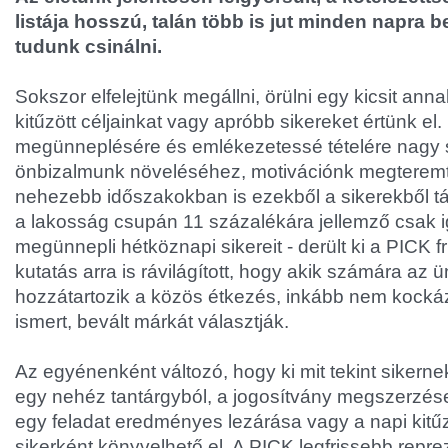
listája hosszú, talán több is jut minden napra b
tudunk csinálni.
Sokszor elfelejtünk megállni, örülni egy kicsit annak
kitűzött céljainkat vagy apróbb sikereket értünk el
megünneplésére és emlékezetessé tételére nagy
önbizalmunk növeléséhez, motivációnk megterem
nehezebb időszakokban is ezekből a sikerekből t
a lakosság csupán 11 százalékára jellemző csak 
megünnepli hétköznapi sikereit - derült ki a PICK f
kutatás arra is rávilágított, hogy akik számára az
hozzátartozik a közös étkezés, inkább nem kockáz
ismert, bevált márkát választják.
Az egyénenként változó, hogy ki mit tekint sikernek
egy nehéz tantárgyból, a jogosítvány megszerzése,
egy feladat eredményes lezárása vagy a napi kitűzö
sikerként könyvelhető el. A PICK legfrissebb repre