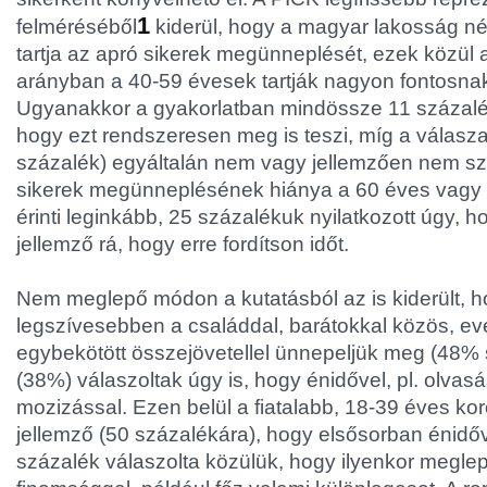
1
felméréséből
kiderül, hogy a magyar lakosság n
tartja az apró sikerek megünneplését, ezek közül
arányban a 40-59 évesek tartják nagyon fontosnak
Ugyanakkor a gyakorlatban mindössze 11 százalé
hogy ezt rendszeresen meg is teszi, míg a válasza
százalék) egyáltalán nem vagy jellemzően nem szá
sikerek megünneplésének hiánya a 60 éves vagy 
érinti leginkább, 25 százalékuk nyilatkozott úgy, 
jellemző rá, hogy erre fordítson időt.
Nem meglepő módon a kutatásból az is kiderült, h
legszívesebben a családdal, barátokkal közös, ev
egybekötött összejövetellel ünnepeljük meg (48%
(38%) válaszoltak úgy is, hogy énidővel, pl. olvasá
mozizással. Ezen belül a fiatalabb, 18-39 éves kor
jellemző (50 százalékára), hogy elsősorban énidő
százalék válaszolta közülük, hogy ilyenkor megle