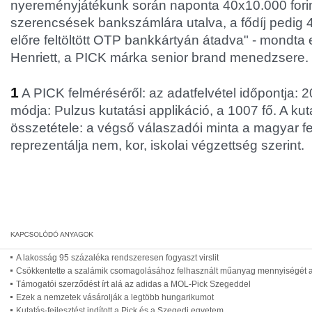
nyereményjátékunk során naponta 40x10.000 forin
szerencsések bankszámlára utalva, a fődíj pedig 4
előre feltöltött OTP bankkártyán átadva" - mondta
Henriett, a PICK márka senior brand menedzsere.
1
A PICK felméréséről: az adatfelvétel időpontja: 
módja: Pulzus kutatási applikáció, a 1007 fő. A kut
összetétele: a végső válaszadói minta a magyar fel
reprezentálja nem, kor, iskolai végzettség szerint.
A lakosság 95 százaléka rendszeresen fogyaszt virslit
Csökkentette a szalámik csomagolásához felhasznált műanyag mennyiségét a
Támogatói szerződést írt alá az adidas a MOL-Pick Szegeddel
Ezek a nemzetek vásárolják a legtöbb hungarikumot
Kutatás-fejlesztést indított a Pick és a Szegedi egyetem