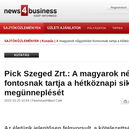
SAJTÓKÖZLEMÉNYEK
ÜZLETI AJÁNLATOK
PÁLYÁZATOK
TIPPEK
SAJTÓKÖZLEMÉNYEK
|
Kutatás
|
A magyarok négyötöde fontosnak tartja a hétkö
KUTATÁS
Pick Szeged Zrt.: A magyarok n
fontosnak tartja a hétköznapi si
megünneplését
2023-10-25 10:54 | FleishmanHillard Café
Az életünk jelentősen felgyorsult, a kötelezett