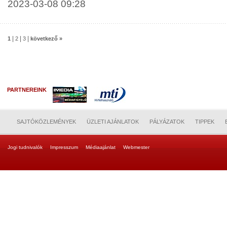
2023-03-08 09:28
|
|
|
1
2
3
következő »
PARTNEREINK
SAJTÓKÖZLEMÉNYEK
ÜZLETI AJÁNLATOK
PÁLYÁZATOK
TIPPEK
Jogi tudnivalók
Impresszum
Médiaajánlat
Webmester