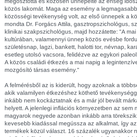
megosztotta és közösen ünnepelte az éhség idősz
közös lakomát. Maga az esemény a legmagasabb 
közösségi tevékenység volt, az első ünnepek a közö
mondta Dr. Forgács Attila, gasztropszichológus, s
klinikai szakpszichológus, majd hozzátette: "A ma
kultúrában, valamennyi ünnep közös evésbe fordu
születésnap, lagzi, bankett, halotti tor, névnap, k
esetleg utolsó vacsora, felidézve az egykori paleol
A közös családi étkezés a mai napig a legintenzí
mozgósító társas esemény."
A felmérésből az is kiderült, hogy azoknak a több
akik valamilyen étkezéshez köthető tevékenységg
inkább nem kockáztatnak és a már jól bevált márkát
helyett. A jelenlegi inflációs környezetben az sem
magyarok negyede azonban inkább arra törekszik
kevesebb kiadással megússza az alkalmat, így a
termékek közül választ. 16 százalék ugyanakkor