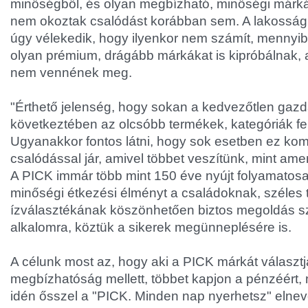
minőségből, és olyan megbízható, minőségi márká
nem okoztak csalódást korábban sem. A lakosság 
úgy vélekedik, hogy ilyenkor nem számít, mennyib
olyan prémium, drágább márkákat is kipróbálnak,
nem vennének meg.
"Érthető jelenség, hogy sokan a kedvezőtlen gazd
következtében az olcsóbb termékek, kategóriák fel
Ugyanakkor fontos látni, hogy sok esetben ez k
csalódással jár, amivel többet veszítünk, mint ame
A PICK immár több mint 150 éve nyújt folyamatos
minőségi étkezési élményt a családoknak, széles 
ízválasztékának köszönhetően biztos megoldás s
alkalomra, köztük a sikerek megünneplésére is.
A célunk most az, hogy aki a PICK márkát választ
megbízhatóság mellett, többet kapjon a pénzéért, 
idén ősszel a "PICK. Minden nap nyerhetsz" elne