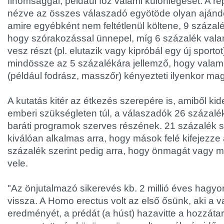
finomsággal, például főz valami különlegeset. A re
nézve az összes válaszadó egyötöde olyan aján
amire egyébként nem feltétlenül költene, 9 százalé
hogy szórakozással ünnepel, míg 6 százalék val
vesz részt (pl. elutazik vagy kipróbál egy új sporto
mindössze az 5 százalékára jellemző, hogy valami
(például fodrász, masszőr) kényezteti ilyenkor mag
A kutatás kitér az étkezés szerepére is, amiből kid
emberi szükségleten túl, a válaszadók 26 százaléka
baráti programok szerves részének. 21 százalék s
kiválóan alkalmas arra, hogy mások felé kifejezze 
százalék szerint pedig arra, hogy önmagát vagy 
vele.
"Az önjutalmazó sikerevés kb. 2 millió éves hag
vissza. A Homo erectus volt az első ősünk, aki a 
eredményét, a prédát (a húst) hazavitte a hozzátar