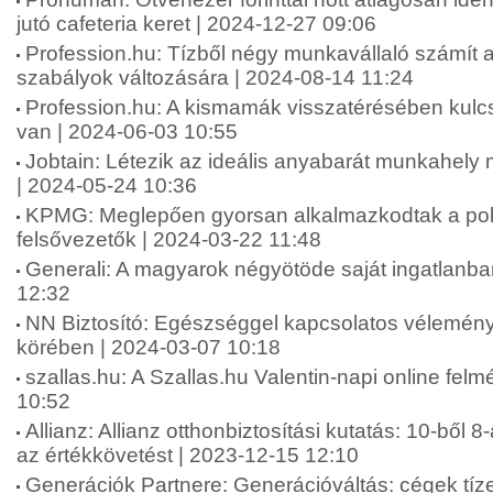
jutó cafeteria keret | 2024-12-27 09:06
Profession.hu: Tízből négy munkavállaló számít 
szabályok változására | 2024-08-14 11:24
Profession.hu: A kismamák visszatérésében kul
van | 2024-06-03 10:55
Jobtain: Létezik az ideális anyabarát munkahel
| 2024-05-24 10:36
KPMG: Meglepően gyorsan alkalmazkodtak a polik
felsővezetők | 2024-03-22 11:48
Generali: A magyarok négyötöde saját ingatlanba
12:32
NN Biztosító: Egészséggel kapcsolatos vélemén
körében | 2024-03-07 10:18
szallas.hu: A Szallas.hu Valentin-napi online fel
10:52
Allianz: Allianz otthonbiztosítási kutatás: 10-ből 8
az értékkövetést | 2023-12-15 12:10
Generációk Partnere: Generációváltás: cégek tíze