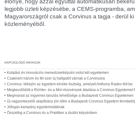
előnye, hogy azzal egyúttal automatikusan bekerül 
legjobb üzleti képzésébe, a CEMS-programba, a
Magyarországról csak a Corvinus a tagja - derül k
közleményéből.
Kutatási és innovációs menedzserképzés indul két egyetemen
Csaknem három és fél ezer új hallgatót várnak a Corvinusra
Corvinus: létrejön az egyetem elnöke tisztség, amelyet Anthony Radev tölt be
Megkezdődött a Richter- és a Mol-részvények átadása a Corvinus Egyetemet f
Megmarad az ingyenes tanulás lehetősége a Budapesti Corvinus Egyetemen
Új vagyonkezelői alapítvány jön létre a Budapesti Corvinus Egyetem fenntartó
Jófogás kampány egyetemistáknak
Összefog a Corvinus és a Praktiker a duális képzésben