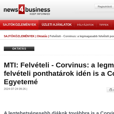
SAJTÓKÖZLEMÉNYEK
ÜZLETI AJÁNLATOK
PÁLYÁZATOK
TIPPEK
SAJTÓKÖZLEMÉNYEK
|
Oktatás
|
Felvételi - Corvinus: a legmagasabb felvételi pon
OKTATÁS
MTI: Felvételi - Corvinus: a le
felvételi ponthatárok idén is a 
Egyetemé
2024-07-24 09:26 |
A legtehetségesebb diákok továbbra is a Corvin