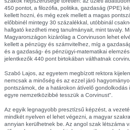
szakok népszerűsége töretlen: az üzleti adattud
450 pontot, a filozófia, politika, gazdaság (PPE) 
kellett hozni, és még ezek mellett a magas pontsz
előbbinél mintegy 30 százalékkal, utóbbinál csak
hallgató kezdheti meg tanulmányait, mint tavaly. M
Magyarországon kizárólag a Corvinuson lehet elv
kellett a pénzügy és számvitelhez, míg a gazdasá
és a gazdaság- és pénzügyi-matematikai elemzés
jelentkezők 440 pont birtokában válthatnak corvin
Szabó Lajos, az egyetem megbízott rektora kijelent
nemcsak a minőség és az ezzel járó hagyomány
pontszámok, de a határokon átívelő gondolkodás is
egyre nemzetközibbé tesszük a Corvinust".
Az egyik legnagyobb presztízsű képzést, a vezeté
mindkét nyelven el lehet végezni, a magyar szakr
annyian kerülhetnek be. Az angol szak létszáma v