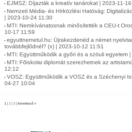
EJMSZ: Díjazták a kreatív tanárokat | 2023-11-16
Nemzeti Média- és Hírközlési Hatóság: Digitalizá
| 2023-10-24 11:30
MTI: Nemkívánatosnak minősítették a CEU-t Oro
10-17 11:59
egyuttnemetul.hu: Újrakezdenéd a német nyelvta
továbbfejlődnél? (x) | 2023-10-12 11:51
MTI: Együttműködik a győri és a szöuli egyetem 
MTI: Főiskolai diplomát szerezhetnek az artista
12:12
VOSZ: Együttműködik a VOSZ és a Széchenyi Is
04-27 10:04
|
|
|
1
2
3
következő »