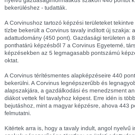
nyelvű gazdaságinformatikus szakon 440 pontot kel
bekerüléshez - tudatták.
A Corvinushoz tartozó képzési területeket tekintve
tízbe bekerült a Corvinus tavaly indított új szakja: a
adattudomány (450 pont). Gazdasági területen a
ponthatárú képzésből 7 a Corvinus Egyetemé, tá
képzésekben az 5 legmagasabb pontszámú képzés
oktat.
A Corvinus térítésmentes alapképzéseire 440 pont 
bekerülni. A Corvinus legnépszerűbb és legnagyo
alapszakjára, a gazdálkodási és menedzsment an
diákot vettek fel tavalyhoz képest. Erre idén is több
bejutáshoz, mint a magyar képzésre, ahova 443 pon
felmutatni.
Kitértek arra is, hogy a tavaly indult, angol nyelvű i