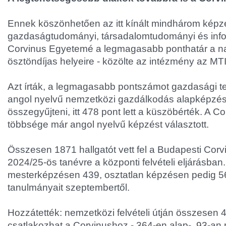
Ennek köszönhetően az itt kínált mindhárom képzés
gazdaságtudományi, társadalomtudományi és infor
Corvinus Egyetemé a legmagasabb ponthatár a n
ösztöndíjas helyeire - közölte az intézmény az MTI
Azt írták, a legmagasabb pontszámot gazdasági ter
angol nyelvű nemzetközi gazdálkodás alapképzésr
összegyűjteni, itt 478 pont lett a küszöbérték. A Co
többsége már angol nyelvű képzést választott.
Összesen 1871 hallgatót vett fel a Budapesti Cor
2024/25-ös tanévre a központi felvételi eljárásba
mesterképzésen 439, osztatlan képzésen pedig 5
tanulmányait szeptembertől.
Hozzátették: nemzetközi felvételi útján összesen 
csatlakozhat a Corvinushoz - 364-en alap-, 93-an 