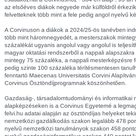
az elsőéves diákok negyede már külföldről érkezi
felvetteknek több mint a fele pedig angol nyelvű ké
A Corvinuson a diákok a 2024/25-ös tanévben ind
több mint háromnegyedét, a mesterszakok minteg
százalékát ugyanis angolul vagy angolul is teljesít
magyar oktatási rendszerből a nappali alapszakra f
mintegy 75 százaléka, a nappali mesterképzésre fe
pedig szinte 100 százaléka térítésmentesen tanul
fenntartó Maecenas Universitatis Corvini Alapítvány 
Corvinus Ösztöndíjprogramnak köszönhetően.
Gazdaság-, társadalomtudományi és informatikai 
alapképzéseken is a Corvinus Egyetemé a legma
felvi.hu adatai alapján az ösztöndíjas helyeket tek
nemzetközi gazdálkodás szakon legalább 478 pont
nyelvű nemzetközi tanulmányok szakon 458 ponto