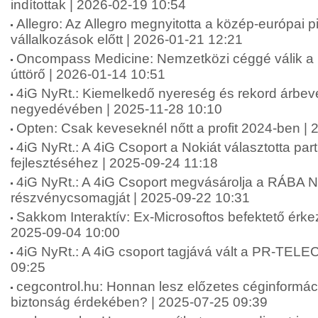
indítottak | 2026-02-19 10:54
Allegro: Az Allegro megnyitotta a közép-európai 
vállalkozások előtt | 2026-01-21 12:21
Oncompass Medicine: Nemzetközi céggé válik a 
úttörő | 2026-01-14 10:51
4iG NyRt.: Kiemelkedő nyereség és rekord árbev
negyedévében | 2025-11-28 10:10
Opten: Csak keveseknél nőtt a profit 2024-ben |
4iG NyRt.: A 4iG Csoport a Nokiát választotta par
fejlesztéséhez | 2025-09-24 11:18
4iG NyRt.: A 4iG Csoport megvásárolja a RÁBA Ny
részvénycsomagját | 2025-09-22 10:31
Sakkom Interaktív: Ex-Microsoftos befektető érke
2025-09-04 10:00
4iG NyRt.: A 4iG csoport tagjává vált a PR-TEL
09:25
cegcontrol.hu: Honnan lesz előzetes céginformáci
biztonság érdekében? | 2025-07-25 09:39