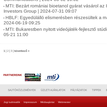
MTI: Bezárt romániai bioetanol gyárat vásárol az 
Investors Group | 2024-07-31 09:07
HBLF: Egyedülálló elismerésben részesültek a ma
2024-06-19 09:25
MTI: Bukarestben nyitott videójáték-fejlesztő stú
05-21 11:00
|
|
|
1
2
3
következő »
PARTNEREINK
SAJTÓKÖZLEMÉNYEK
ÜZLETI AJÁNLATOK
PÁLYÁZATOK
TIPPEK
Jogi tudnivalók
Impresszum
Médiaajánlat
Webmester