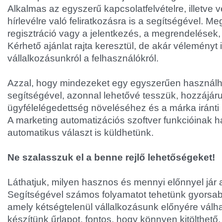
Alkalmas az egyszerű kapcsolatfelvételre, illetve 
hírlevélre való feliratkozásra is a segítségével. M
regisztráció vagy a jelentkezés, a megrendelések, 
Kérhető ajánlat rajta keresztül, de akár véleményt 
vállalkozásunkról a felhasználókról.
Azzal, hogy mindezeket egy egyszerűen használh
segítségével, azonnal lehetővé tesszük, hozzájár
ügyfélelégedettség növeléséhez és a márka iránt
A marketing automatizációs szoftver funkcióinak h
automatikus választ is küldhetünk.
Ne szalasszuk el a benne rejlő lehetőségeket!
Láthatjuk, milyen hasznos és mennyi előnnyel jár 
Segítségével számos folyamatot tehetünk gyorsa
amely kétségtelenül vállalkozásunk előnyére válha
készítünk űrlapot, fontos, hogy könnyen kitölthető,