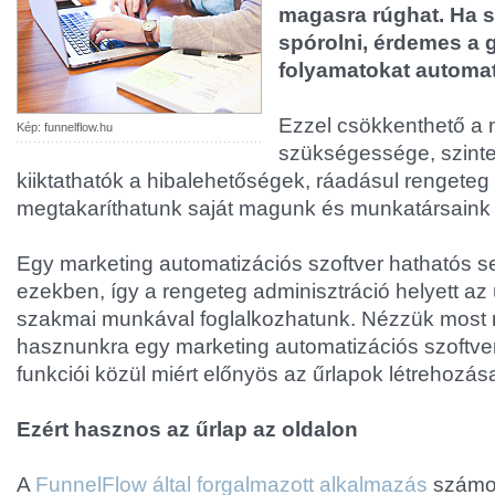
magasra rúghat. Ha 
spórolni, érdemes a 
folyamatokat automati
Ezzel csökkenthető a
Kép: funnelflow.hu
szükségessége, szinte
kiiktathatók a hibalehetőségek, ráadásul rengeteg i
megtakaríthatunk saját magunk és munkatársaink
Egy marketing automatizációs szoftver hathatós s
ezekben, így a rengeteg adminisztráció helyett az 
szakmai munkával foglalkozhatunk. Nézzük most 
hasznunkra egy marketing automatizációs szoftve
funkciói közül miért előnyös az űrlapok létrehozás
Ezért hasznos az űrlap az oldalon
A
FunnelFlow által forgalmazott alkalmazás
számos