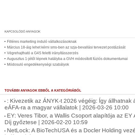
Filléres marketing induló vállalkozásoknak
Március 18-áig lehet kérni sms-ben az szja-bevallási tervezet postázását
Végrehajtható a G4S feletti irányításszerzés
Augusztus 1-jétől lépnek hatályba a GVH módosított fúziós dokumentumai
Módosuló engedékenységi szabályok
TOVÁBBI ANYAGOK EBBŐL A KATEGÓRIÁBÓL
: Kivezetik az ÁNYK-t 2026 végéig: Így állhatnak
eÁFA-ra a magyar vállalatok | 2026-03-26 10:00
EY: Veres Tibor, a Wallis Csoport alapítója az E
Díj győztese | 2026-02-20 10:59
NetLock: A BioTechUSA és a Docler Holding vezére