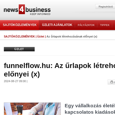
SAJTÓKÖZLEMÉNYEK
ÜZLETI AJÁNLATOK
PÁLYÁZATOK
TIPPEK
SAJTÓKÖZLEMÉNYEK
|
Üzlet
|
Az űrlapok létrehozásának előnyei (x)
ÜZLET
funnelflow.hu: Az űrlapok létre
előnyei (x)
2024-08-27 09:00 |
Egy vállalkozás élet
kapcsolatos kiadáso