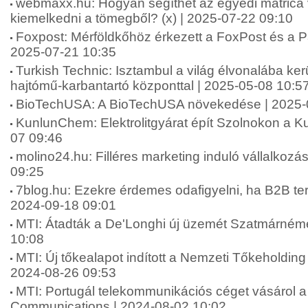
webmaxx.hu: Hogyan segíthet az egyedi matrica 
kiemelkedni a tömegből? (x) | 2025-07-22 09:10
Foxpost: Mérföldkőhöz érkezett a FoxPost és a Pa
2025-07-21 10:35
Turkish Technic: Isztambul a világ élvonalába ker
hajtómű-karbantartó központtal | 2025-05-08 10:5
BioTechUSA: A BioTechUSA növekedése | 2025-
KunlunChem: Elektrolitgyárat épít Szolnokon a 
07 09:46
molino24.hu: Filléres marketing induló vállalkoz
09:25
7blog.hu: Ezekre érdemes odafigyelni, ha B2B terül
2024-09-18 09:01
MTI: Átadták a De'Longhi új üzemét Szatmárnéme
10:08
MTI: Új tőkealapot indított a Nemzeti Tőkeholding
2024-08-26 09:53
MTI: Portugál telekommunikációs céget vásárol a 
Communications | 2024-08-02 10:02