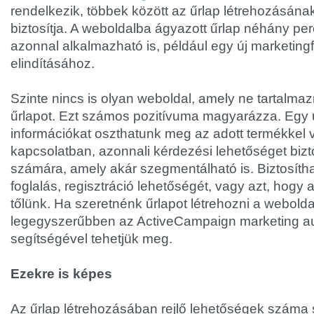
rendelkezik, többek között az űrlap létrehozásának
biztosítja. A weboldalba ágyazott űrlap néhány perc
azonnal alkalmazható is, például egy új marketing
elindításához.
Szinte nincs is olyan weboldal, amely ne tartalma
űrlapot. Ezt számos pozitívuma magyarázza. Egy 
információkat oszthatunk meg az adott termékkel 
kapcsolatban, azonnali kérdezési lehetőséget bizt
számára, amely akár szegmentálható is. Biztosítha
foglalás, regisztráció lehetőségét, vagy azt, hogy 
tőlünk. Ha szeretnénk űrlapot létrehozni a webold
legegyszerűbben az ActiveCampaign marketing au
segítségével tehetjük meg.
Ezekre is képes
Az űrlap létrehozásában rejlő lehetőségek száma s