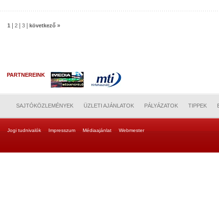
|
|
|
1
2
3
következő »
PARTNEREINK
SAJTÓKÖZLEMÉNYEK
ÜZLETI AJÁNLATOK
PÁLYÁZATOK
TIPPEK
Jogi tudnivalók
Impresszum
Médiaajánlat
Webmester