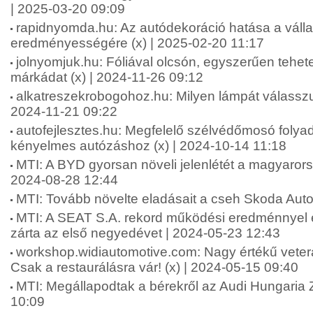
| 2025-03-20 09:09
rapidnyomda.hu: Az autódekoráció hatása a váll
eredményességére (x) | 2025-02-20 11:17
jolnyomjuk.hu: Fóliával olcsón, egyszerűen tehet
márkádat (x) | 2024-11-26 09:12
alkatreszekrobogohoz.hu: Milyen lámpát válasszu
2024-11-21 09:22
autofejlesztes.hu: Megfelelő szélvédőmosó folya
kényelmes autózáshoz (x) | 2024-10-14 11:18
MTI: A BYD gyorsan növeli jelenlétét a magyarors
2024-08-28 12:44
MTI: Tovább növelte eladásait a cseh Skoda Auto
MTI: A SEAT S.A. rekord működési eredménnyel é
zárta az első negyedévet | 2024-05-23 12:43
workshop.widiautomotive.com: Nagy értékű vete
Csak a restaurálásra vár! (x) | 2024-05-15 09:40
MTI: Megállapodtak a bérekről az Audi Hungaria Z
10:09