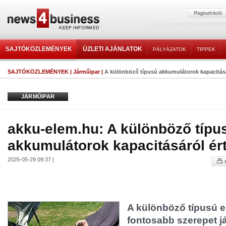
SAJTÓKÖZLEMÉNYEK
ÜZLETI AJÁNLATOK
PÁLYÁZATOK
TIPPEK
SAJTÓKÖZLEMÉNYEK
|
Járműipar
|
A különböző típusú akkumulátorok kapacitásá
JÁRMŰIPAR
akku-elem.hu: A különböző típu
akkumulátorok kapacitásáról ért
2025-05-29 09:37 |
A különböző típusú e
fontosabb szerepet j