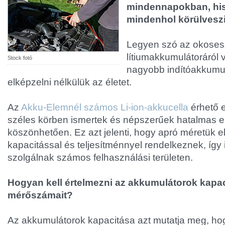
mindennapokban, his
mindenhol körülveszi
Legyen szó az okoses
lítiumakkumulátoráról
Stock fotó
nagyobb indítóakkumul
elképzelni nélkülük az életet.
Az
Akku-Elemnél számos Li-ion-akkucella
érhető e
széles körben ismertek és népszerűek hatalmas 
köszönhetően. Ez azt jelenti, hogy apró méretük e
kapacitással és teljesítménnyel rendelkeznek, így
szolgálnak számos felhasználási területen.
Hogyan kell értelmezni az akkumulátorok kapa
mérőszámait?
Az akkumulátorok kapacitása azt mutatja meg, h