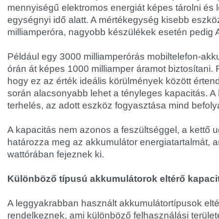
mennyiségű elektromos energiát képes tárolni és 
egységnyi idő alatt. A mértékegység kisebb eszk
milliamperóra, nagyobb készülékek esetén pedig 
Például egy 3000 milliamperórás mobiltelefon-akk
órán át képes 1000 milliamper áramot biztosítani.
hogy ez az érték ideális körülmények között érten
során alacsonyabb lehet a tényleges kapacitás. A
terhelés, az adott eszköz fogyasztása mind befoly
A kapacitás nem azonos a feszültséggel, a kettő 
határozza meg az akkumulátor energiatartalmát, 
wattórában fejeznek ki.
Különböző típusú akkumulátorok eltérő kapaci
A leggyakrabban használt akkumulátortípusok elté
rendelkeznek, ami különböző felhasználási területe