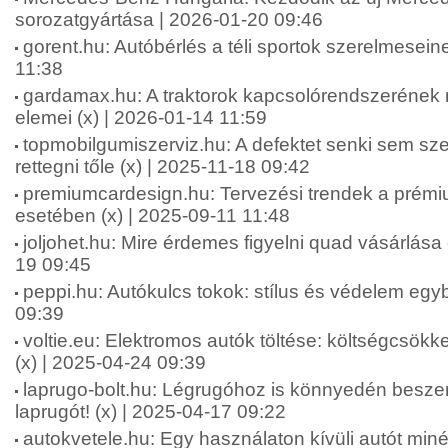
sorozatgyártása | 2026-01-20 09:46
gorent.hu: Autóbérlés a téli sportok szerelmesein
11:38
gardamax.hu: A traktorok kapcsolórendszerének 
elemei (x) | 2026-01-14 11:59
topmobilgumiszerviz.hu: A defektet senki sem szer
rettegni tőle (x) | 2025-11-18 09:42
premiumcardesign.hu: Tervezési trendek a prémi
esetében (x) | 2025-09-11 11:48
joljohet.hu: Mire érdemes figyelni quad vásárlása e
19 09:45
peppi.hu: Autókulcs tokok: stílus és védelem egy
09:39
voltie.eu: Elektromos autók töltése: költségcsökk
(x) | 2025-04-24 09:39
laprugo-bolt.hu: Légrugóhoz is könnyedén besze
laprugót! (x) | 2025-04-17 09:22
autokvetele.hu: Egy használaton kívüli autót minél 