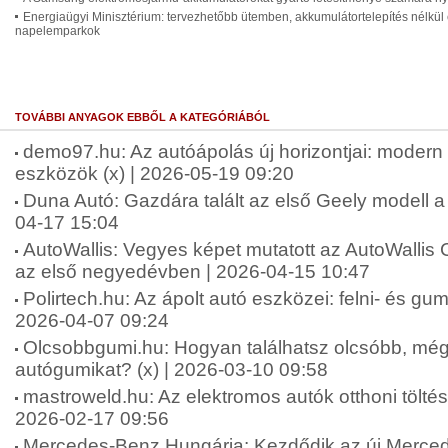
Energiaügyi Minisztérium: tervezhetőbb ütemben, akkumulátortelepítés nélkül 
napelemparkok
TOVÁBBI ANYAGOK EBBŐL A KATEGÓRIÁBÓL
demo97.hu: Az autóápolás új horizontjai: moder
eszközök (x) | 2026-05-19 09:20
Duna Autó: Gazdára talált az első Geely modell a
04-17 15:04
AutoWallis: Vegyes képet mutatott az AutoWallis 
az első negyedévben | 2026-04-15 10:47
Polirtech.hu: Az ápolt autó eszközei: felni- és gumit
2026-04-07 09:24
Olcsobbgumi.hu: Hogyan találhatsz olcsóbb, mégi
autógumikat? (x) | 2026-03-10 09:58
mastroweld.hu: Az elektromos autók otthoni töltési
2026-02-17 09:56
Mercedes-Benz Hungária: Kezdődik az új Merc