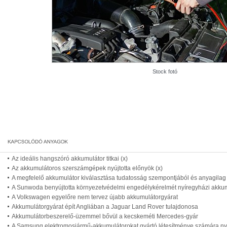
Stock fotó
Az ideális hangszóró akkumulátor titkai (x)
Az akkumulátoros szerszámgépek nyújtotta előnyök (x)
A megfelelő akkumulátor kiválasztása tudatosság szempontjából és anyagilag i
A Sunwoda benyújtotta környezetvédelmi engedélykérelmét nyíregyházi akku
A Volkswagen egyelőre nem tervez újabb akkumulátorgyárat
Akkumulátorgyárat épít Angliában a Jaguar Land Rover tulajdonosa
Akkumulátorbeszerelő-üzemmel bővül a kecskeméti Mercedes-gyár
A Samsung elektromosjármű-akkumulátorokat gyártó létesítménye számára nyú