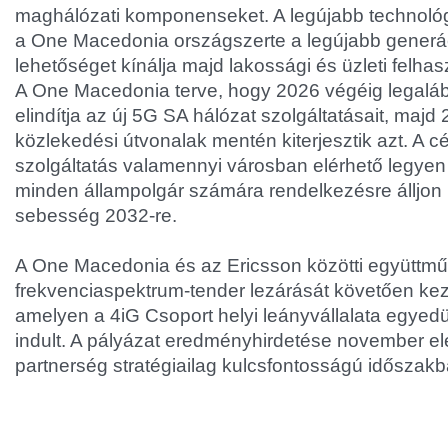
maghálózati komponenseket. A legújabb technol
a One Macedonia országszerte a legújabb generác
lehetőséget kínálja majd lakossági és üzleti felhas
A One Macedonia terve, hogy 2026 végéig legalá
elindítja az új 5G SA hálózat szolgáltatásait, majd
közlekedési útvonalak mentén kiterjesztik azt. A c
szolgáltatás valamennyi városban elérhető legyen
minden állampolgár számára rendelkezésre álljon
sebesség 2032-re.
A One Macedonia és az Ericsson közötti együttm
frekvenciaspektrum-tender lezárását követően ke
amelyen a 4iG Csoport helyi leányvállalata egyedül
indult. A pályázat eredményhirdetése november ele
partnerség stratégiailag kulcsfontosságú időszakba