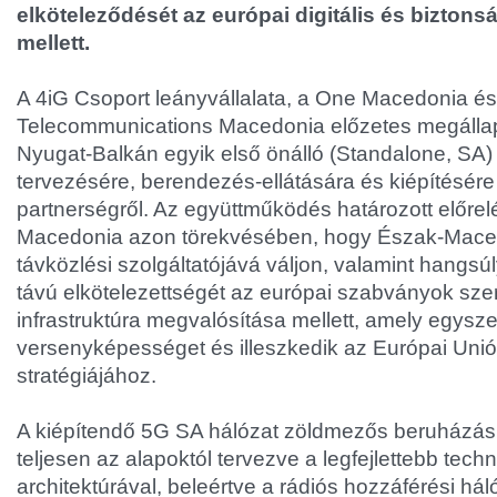
elköteleződését az európai digitális és biztons
mellett.
A 4iG Csoport leányvállalata, a One Macedonia és
Telecommunications Macedonia előzetes megállap
Nyugat-Balkán egyik első önálló (Standalone, SA
tervezésére, berendezés-ellátására és kiépítésére
partnerségről. Az együttműködés határozott előre
Macedonia azon törekvésében, hogy Észak-Mace
távközlési szolgáltatójává váljon, valamint hangs
távú elkötelezettségét az európai szabványok szerin
infrastruktúra megvalósítása mellett, amely egysze
versenyképességet és illeszkedik az Európai Unió d
stratégiájához.
A kiépítendő 5G SA hálózat zöldmezős beruházásk
teljesen az alapoktól tervezve a legfejlettebb techn
architektúrával, beleértve a rádiós hozzáférési hál