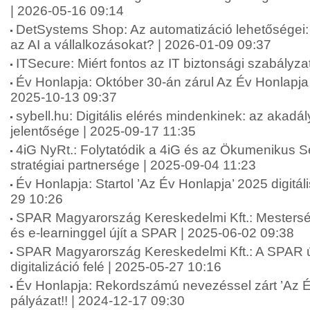
| 2026-05-16 09:14
DetSystems Shop: Az automatizáció lehetőségei: 
az AI a vállalkozásokat? | 2026-01-09 09:37
ITSecure: Miért fontos az IT biztonsági szabályz
Év Honlapja: Október 30-án zárul Az Év Honlapja 
2025-10-13 09:37
sybell.hu: Digitális elérés mindenkinek: az akad
jelentősége | 2025-09-17 11:35
4iG NyRt.: Folytatódik a 4iG és az Ökumenikus 
stratégiai partnersége | 2025-09-04 11:23
Év Honlapja: Startol ’Az Év Honlapja’ 2025 digitál
29 10:26
SPAR Magyarország Kereskedelmi Kft.: Mesterség
és e-learninggel újít a SPAR | 2025-06-02 09:38
SPAR Magyarország Kereskedelmi Kft.: A SPAR új
digitalizáció felé | 2025-05-27 10:16
Év Honlapja: Rekordszámú nevezéssel zárt ’Az É
pályázat!! | 2024-12-17 09:30