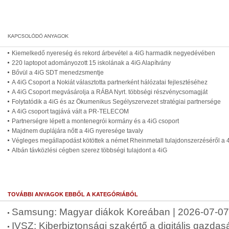
Kiemelkedő nyereség és rekord árbevétel a 4iG harmadik negyedévében
220 laptopot adományozott 15 iskolának a 4iG Alapítvány
Bővül a 4iG SDT menedzsmentje
A 4iG Csoport a Nokiát választotta partnerként hálózatai fejlesztéséhez
A 4iG Csoport megvásárolja a RÁBA Nyrt. többségi részvénycsomagját
Folytatódik a 4iG és az Ökumenikus Segélyszervezet stratégiai partnersége
A 4iG csoport tagjává vált a PR-TELECOM
Partnerségre lépett a montenegrói kormány és a 4iG csoport
Majdnem duplájára nőtt a 4iG nyeresége tavaly
Végleges megállapodást kötöttek a német Rheinmetall tulajdonszerzéséről a 
Albán távközlési cégben szerez többségi tulajdont a 4iG
TOVÁBBI ANYAGOK EBBŐL A KATEGÓRIÁBÓL
Samsung: Magyar diákok Koreában | 2026-07-07
IVSZ: Kiberbiztonsági szakértő a digitális gazdas