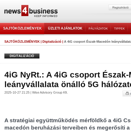
SAJTÓKÖZLEMÉNYEK
ÜZLETI AJÁNLATOK
PÁLYÁZATOK
TIPPEK
SAJTÓKÖZLEMÉNYEK
|
Digitalizáció
|
A 4iG csoport Észak-Macedón leányvállalata
DIGITALIZÁCIÓ
4iG NyRt.: A 4iG csoport Észak
leányvállalata önálló 5G hálózat
2025-10-27 21:25 | Wise Advisory Group Kft.
A stratégiai együttműködés mérföldkő a 4iG Cs
macedón beruházási terveiben és megerősíti a