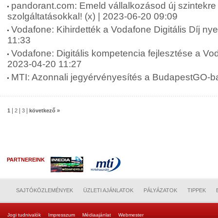
pandorant.com: Emeld vállalkozásod új szintekre K
szolgáltatásokkal! (x) | 2023-06-20 09:09
Vodafone: Kihirdették a Vodafone Digitális Díj nye
11:33
Vodafone: Digitális kompetencia fejlesztése a Vo
2023-04-20 11:27
MTI: Azonnali jegyérvényesítés a BudapestGO-b
|
|
|
1
2
3
következő »
PARTNEREINK
SAJTÓKÖZLEMÉNYEK
ÜZLETI AJÁNLATOK
PÁLYÁZATOK
TIPPEK
Jogi tudnivalók
Impresszum
Médiaajánlat
Webmester