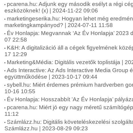
pcarena.hu: Adjunk egy második esélyt a régi cég
eszközöknek! (x) | 2024-11-22 09:06
marketingeserika.hu: Hogyan lehet még eredmé
marketingkampányod? | 2024-07-11 11:58
Év Honlapja: Megvannak ‘Az Év Honlapja’ 2023 díj
07 22:58
K&H: A digitalizáció áll a cégek figyelmének köz
17 12:29
Marketing&Média: Digitális vezetők toplistája | 2
Ads Interactive: Az Ads Interactive Media Group é
együttműködése | 2023-10-17 09:44
sybell.hu: Miért érdemes prémium hardverben gon
10-16 10:55
Év Honlapja: Hosszabbít ’Az Év Honlapja’ pályáza
pcarena.hu: Miért jó egy nagy méretű számítógép
11:12
Számlázz.hu: Digitális követeléskezelési szolgáltat
Számlázz.hu | 2023-08-29 09:23