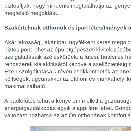
biztosítják, hogy mindenki megtalálhatja az igény
megfelelő megoldást.
Szakértelmük otthonok és ipari létesítmények t
Akár lakossági, akár ipari ügyfélként keres megol
biztos pont lehet az épületgépészeti kivitelezéséb
szolgáltatásaik széleskörűek: a fűtési, hűtési és h
rendszerek kialakításától kezdve a szellőztetésig 
Ezen szolgáltatásaik révén csökkenthetők az ener
költségek, ugyanakkor az otthoni és munkahelyi k
maximalizálható.
A padlófűtés tehát a kényelem mellett a gazdaság
energiagazdálkodás egyik alappillére lehet. Gondo
változást hozhatna ez az Ön otthonának komfortj