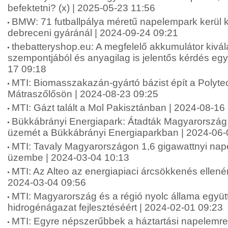
befektetni? (x) | 2025-05-23 11:56
BMW: 71 futballpálya méretű napelempark kerül 
debreceni gyáránál | 2024-09-24 09:21
thebatteryshop.eu: A megfelelő akkumulátor kivá
szempontjából és anyagilag is jelentős kérdés egys
17 09:18
MTI: Biomasszakazán-gyártó bázist épít a Polytec
Mátraszőlősön | 2024-08-23 09:25
MTI: Gázt talált a Mol Pakisztánban | 2024-08-16
Bükkábrányi Energiapark: Átadták Magyarország 
üzemét a Bükkábrányi Energiaparkban | 2024-06-
MTI: Tavaly Magyarországon 1,6 gigawattnyi nap
üzembe | 2024-03-04 10:13
MTI: Az Alteo az energiapiaci árcsökkenés ellenére 
2024-03-04 09:56
MTI: Magyarország és a régió nyolc állama együ
hidrogénágazat fejlesztéséért | 2024-02-01 09:23
MTI: Egyre népszerűbbek a háztartási napelemr