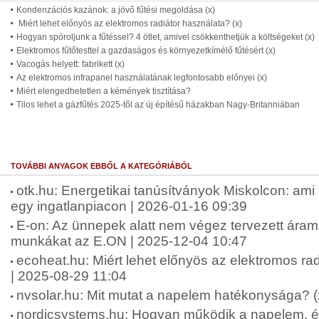
Kondenzációs kazánok: a jövő fűtési megoldása (x)
Miért lehet előnyös az elektromos radiátor használata? (x)
Hogyan spóroljunk a fűtéssel? 4 ötlet, amivel csökkenthetjük a költségeket (x)
Elektromos fűtőtesttel a gazdaságos és környezetkímélő fűtésért (x)
Vacogás helyett: fabrikett (x)
Az elektromos infrapanel használatának legfontosabb előnyei (x)
Miért elengedhetetlen a kémények tisztítása?
Tilos lehet a gázfűtés 2025-től az új építésű házakban Nagy-Britanniában
TOVÁBBI ANYAGOK EBBŐL A KATEGÓRIÁBÓL
otk.hu: Energetikai tanúsítványok Miskolcon: ami
egy ingatlanpiacon | 2026-01-16 09:39
E-on: Az ünnepek alatt nem végez tervezett árams
munkákat az E.ON | 2025-12-04 10:47
ecoheat.hu: Miért lehet előnyös az elektromos rad
| 2025-08-29 11:04
nvsolar.hu: Mit mutat a napelem hatékonysága? (
nordicsystems.hu: Hogyan működik a napelem, és