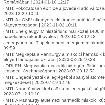
Romániában | 2024-01-16 12:17
MTI: Fokozatosan építi be a jövedéki adó változá
2023-12-29 10:40
MTI: Az OMV ultragyors elektromosautó-töltő hálóz
Magyarországon | 2023-11-02 10:11
MTI: Energiaügyi Minisztérium: már közel 1400 m
napelemes rekordbővülés | 2023-10-13 12:18
energyhub.hu: Tippek otthoni energiamegtakarítá
09:59
MTI: Megkapta a PannErgy a miskolci harmadik k
elnyert támogatás okiratát | 2023-08-25 10:28
ORLEN: Megnyitotta második hidrogén-töltőáll
Unipetrol Csehországban | 2023-07-28 12:53
MTI: Engedélyezték a legrégebbi spanyol atome
megkezdését | 2023-07-19 12:46
MTI: Naperőművekkel csökkenti energiaköltségét ö
2023-07-12 10:18
MTI: A PannErgy átütemezi harmadik miskolci kútj