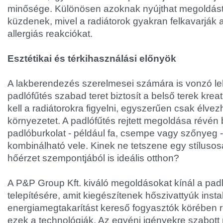
minősége. Különösen azoknak nyújthat megoldást, 
küzdenek, mivel a radiátorok gyakran felkavarják 
allergiás reakciókat.
Esztétikai és térkihasználási előnyök
A lakberendezés szerelmesei számára is vonzó le
padlófűtés szabad teret biztosít a belső terek krea
kell a radiátorokra figyelni, egyszerűen csak élvez
környezetet. A padlófűtés rejtett megoldása révén
padlóburkolat - például fa, csempe vagy szőnyeg 
kombinálható vele. Kinek ne tetszene egy stílusos
hőérzet szempontjából is ideális otthon?
A P&P Group Kft. kiváló megoldásokat kínál a pad
telepítésére, amit kiegészítenek hőszivattyúk insta
energiamegtakarítást kereső fogyasztók körében 
ezek a technológiák. Az egyéni igényekre szabott