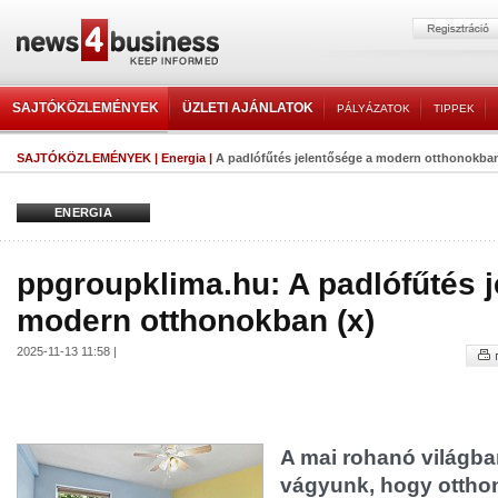
SAJTÓKÖZLEMÉNYEK
ÜZLETI AJÁNLATOK
PÁLYÁZATOK
TIPPEK
SAJTÓKÖZLEMÉNYEK
|
Energia
|
A padlófűtés jelentősége a modern otthonokban
ENERGIA
ppgroupklima.hu: A padlófűtés 
modern otthonokban (x)
2025-11-13 11:58 |
A mai rohanó világba
vágyunk, hogy ottho