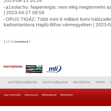
2023-06-13 10:24
a1solar.hu: Napenergia: nem elég megtermelni az á
| 2023-04-27 09:59
OPUS TIGÁZ: Több mint 8 milliárd forint hálózatfe
karbantartásra Hajdú-Bihar vármegyében | 2023-0
|
|
|
1
2
3
következő »
PARTNEREINK
SAJTÓKÖZLEMÉNYEK
ÜZLETI AJÁNLATOK
PÁLYÁZATOK
TIPPEK
Jogi tudnivalók
Impresszum
Médiaajánlat
Webmester