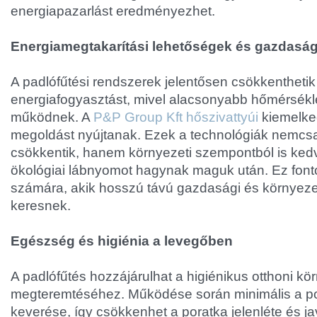
energiapazarlást eredményezhet.
Energiamegtakarítási lehetőségek és gazdaság
A padlófűtési rendszerek jelentősen csökkenthetik
energiafogyasztást, mivel alacsonyabb hőmérsékl
működnek. A
P&P Group Kft hőszivattyúi
kiemelke
megoldást nyújtanak. Ezek a technológiák nemcsak
csökkentik, hanem környezeti szempontból is ked
ökológiai lábnyomot hagynak maguk után. Ez font
számára, akik hosszú távú gazdasági és környeze
keresnek.
Egészség és higiénia a levegőben
A padlófűtés hozzájárulhat a higiénikus otthoni kö
megteremtéséhez. Működése során minimális a po
keverése, így csökkenhet a poratka jelenléte és jav