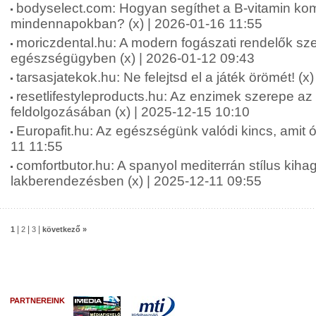
bodyselect.com: Hogyan segíthet a B-vitamin kom
mindennapokban? (x) | 2026-01-16 11:55
moriczdental.hu: A modern fogászati rendelők sze
egészségügyben (x) | 2026-01-12 09:43
tarsasjatekok.hu: Ne felejtsd el a játék örömét! (x
resetlifestyleproducts.hu: Az enzimek szerepe az
feldolgozásában (x) | 2025-12-15 10:10
Europafit.hu: Az egészségünk valódi kincs, amit óv
11 11:55
comfortbutor.hu: A spanyol mediterrán stílus kiha
lakberendezésben (x) | 2025-12-11 09:55
|
|
|
1
2
3
következő »
PARTNEREINK