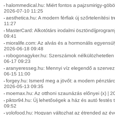
halommedical.hu: Miért fontos a pajzsmirigy-göbök
2026-07-10 11:25
aesthetica.hu: A modern férfiak új szőrtelenítési t
11:27
MasterCard: Alkotótárs irodalmi ösztöndíjprogram
09:41
mioralife.com: Az alvás és a hormonális egyensúly
2026-06-18 09:48
robogonagyker.hu: Szerszámok nélkülözhetetlen 
06-17 09:23
aranyeresseg.hu: Mennyi víz elegendő a szervez
06-15 11:00
forgey.hu: Ismerd meg a jövőt: a modern pénztárca
2026-05-13 09:35
moemax.hu: Az otthoni szaunázás előnyei (x) | 2
piktor94.hu: Új lehetőségek a ház és autó festés 
09:52
yolofood.hu: Hogyan változhat az étrended az év