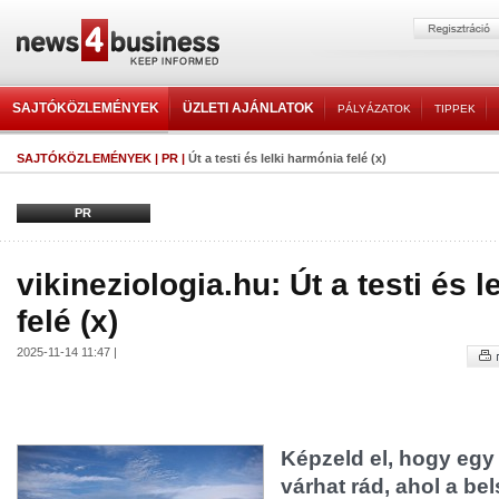
SAJTÓKÖZLEMÉNYEK
ÜZLETI AJÁNLATOK
PÁLYÁZATOK
TIPPEK
SAJTÓKÖZLEMÉNYEK
|
PR
|
Út a testi és lelki harmónia felé (x)
PR
vikineziologia.hu: Út a testi és 
felé (x)
2025-11-14 11:47 |
Képzeld el, hogy egy
várhat rád, ahol a b