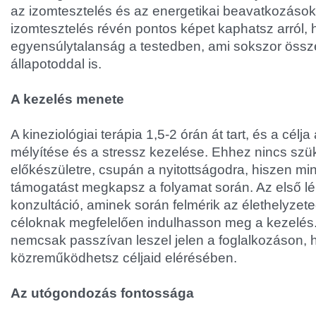
az izomtesztelés és az energetikai beavatkozások
izomtesztelés révén pontos képet kaphatsz arról, h
egyensúlytalanság a testedben, ami sokszor össze
állapotoddal is.
A kezelés menete
A kineziológiai terápia 1,5-2 órán át tart, és a célj
mélyítése és a stressz kezelése. Ehhez nincs sz
előkészületre, csupán a nyitottságodra, hiszen m
támogatást megkapsz a folyamat során. Az első lé
konzultáció, aminek során felmérik az élethelyzet
céloknak megfelelően indulhasson meg a kezelés. 
nemcsak passzívan leszel jelen a foglalkozáson,
közreműködhetsz céljaid elérésében.
Az utógondozás fontossága