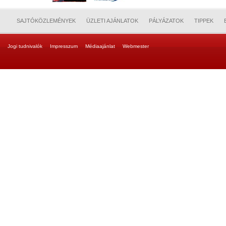
SAJTÓKÖZLEMÉNYEK
ÜZLETI AJÁNLATOK
PÁLYÁZATOK
TIPPEK
Jogi tudnivalók
Impresszum
Médiaajánlat
Webmester