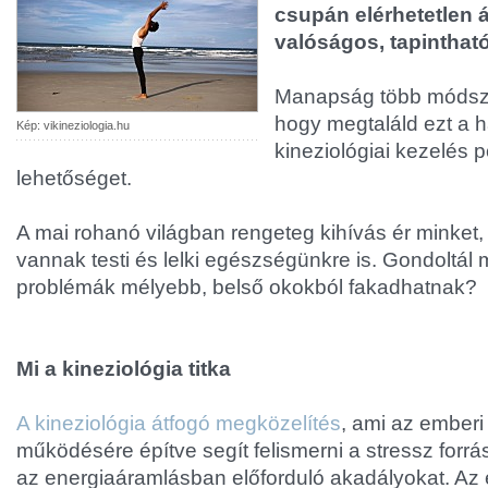
csupán elérhetetlen
valóságos, tapintható
Manapság több módsze
hogy megtaláld ezt a h
Kép: vikineziologia.hu
kineziológiai kezelés 
lehetőséget.
A mai rohanó világban rengeteg kihívás ér minket,
vannak testi és lelki egészségünkre is. Gondoltál 
problémák mélyebb, belső okokból fakadhatnak?
Mi a kineziológia titka
A kineziológia átfogó megközelítés
, ami az emberi 
működésére építve segít felismerni a stressz forrá
az energiaáramlásban előforduló akadályokat. Az