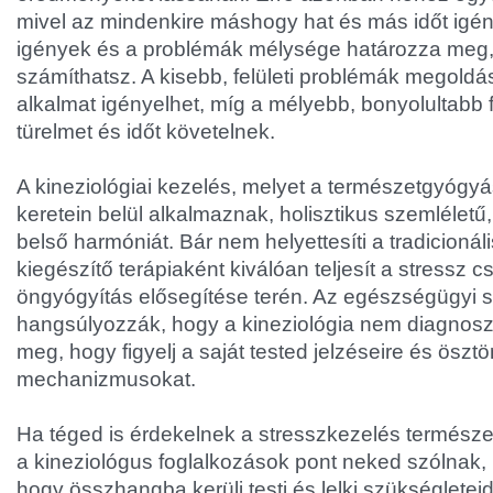
mivel az mindenkire máshogy hat és más időt igén
igények és a problémák mélysége határozza meg,
számíthatsz. A kisebb, felületi problémák megold
alkalmat igényelhet, míg a mélyebb, bonyolultabb
türelmet és időt követelnek.
A kineziológiai kezelés, melyet a természetgyógy
keretein belül alkalmaznak, holisztikus szemléletű,
belső harmóniát. Bár nem helyettesíti a tradicionál
kiegészítő terápiaként kiválóan teljesít a stressz 
öngyógyítás elősegítése terén. Az egészségügyi s
hangsúlyozzák, hogy a kineziológia nem diagnoszt
meg, hogy figyelj a saját tested jelzéseire és öszt
mechanizmusokat.
Ha téged is érdekelnek a stresszkezelés természe
a kineziológus foglalkozások pont neked szólnak, 
hogy összhangba kerülj testi és lelki szükségleteidd