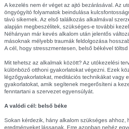
A kezelés nem ér véget az ajtó bezárásával. Az utó
öngyógyító folyamatok beindulása kulcsfontosság
távú sikernek. Az első találkozás alkalmával szerz
alapján megbeszélitek, szükséges-e további keze
Néhányan már kevés alkalom után jelentős változ
másoknak mélyebb traumák feldolgozása hosszabb
A cél, hogy stresszmentesen, belső békével töltsd
Mit tehetsz az alkalmak között? Az utókezelési terv
különböző otthoni gyakorlatokat végezni. Ezek közö
légzőgyakorlatokat, meditációs technikákat vagy e
gyakorlatokat, amik segítenek megerősíteni a keze
fenntartani a szervezet egyensúlyát.
A valódi cél: belső béke
Sokan kérdezik, hány alkalom szükséges ahhoz, 
eredményeket lássanak. Erre azonban nehéz egyér