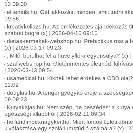
13 09:00
elitenails.hu: Gél lakkozás: minden, amit tudni aka
09:56
kreativkollazs.hu: Az emlékezetes ajándékozás ti
szabott bögre (x) | 2026-04-10 09:15
dietas-termekek-webshop.hu: Prebiotikus rost a b
(x) | 2026-03-17 09:23
: Mitől borulhat fel a hüvelyflóra egyensúlya? (x)
szafiwebshop.hu: Gluténmentes életmód: kihívás
| 2026-03-13 09:54
usamedical.hu: Kiknek lehet érdekes a CBD olaj? 
11:02
douglas.hu: A tenger gyógyító ereje a szépségápo
09 09:23
Kutyakajas.hu: Nem szép, de beszédes: a kutya s
egészségi állapotról | 2026-02-11 09:34
hollandimpexnagyker.hu: Miért fontos üzleti dönt
kiválasztása egy szoláriumstúdió számára? (x) | 