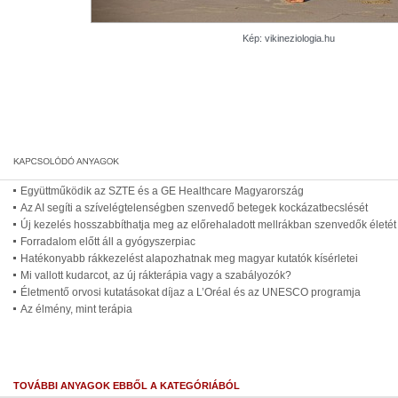
Kép: vikineziologia.hu
Együttműködik az SZTE és a GE Healthcare Magyarország
Az AI segíti a szívelégtelenségben szenvedő betegek kockázatbecslését
Új kezelés hosszabbíthatja meg az előrehaladott mellrákban szenvedők életét
Forradalom előtt áll a gyógyszerpiac
Hatékonyabb rákkezelést alapozhatnak meg magyar kutatók kísérletei
Mi vallott kudarcot, az új rákterápia vagy a szabályozók?
Életmentő orvosi kutatásokat díjaz a L’Oréal és az UNESCO programja
Az élmény, mint terápia
TOVÁBBI ANYAGOK EBBŐL A KATEGÓRIÁBÓL