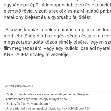
egységekre épül. A laptopon, tableten és okostel
elérhető rövid, vizuális leckék és az MI-alapú pár
hatékony kiejtést és a gyorsabb fejlődést.
"A közös tanulás a példamutatás ereje miatt is fontos
mert lehetőséget ad az egészséges és játékos ve
megszerzett tudás közös elmélyítésére, legyen sz
film megnézéséről vagy egy külföldi családi nyaralá
KRÉTA IFM stratégiai vezetője.
Családi nyelvtanulás a mesterséges intelligencia segítségével
Térítésmentes nyelvtanulás egy magyar appal
Digitalizáció a nyelvtanulásban
Újrakezdenéd a német nyelvtanulást, vagy továbbfejlődnél? (x)