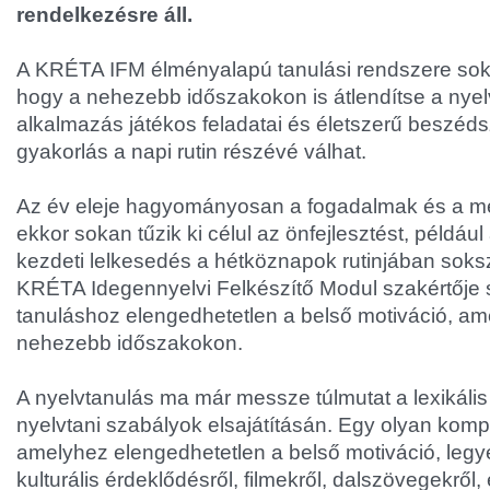
rendelkezésre áll.
A KRÉTA IFM élményalapú tanulási rendszere soka
hogy a nehezebb időszakokon is átlendítse a nyel
alkalmazás játékos feladatai és életszerű beszéds
gyakorlás a napi rutin részévé válhat.
Az év eleje hagyományosan a fogadalmak és a me
ekkor sokan tűzik ki célul az önfejlesztést, például
kezdeti lelkesedés a hétköznapok rutinjában soks
KRÉTA Idegennyelvi Felkészítő Modul szakértője sz
tanuláshoz elengedhetetlen a belső motiváció, ame
nehezebb időszakokon.
A nyelvtanulás ma már messze túlmutat a lexikális
nyelvtani szabályok elsajátításán. Egy olyan komp
amelyhez elengedhetetlen a belső motiváció, legy
kulturális érdeklődésről, filmekről, dalszövegekről,