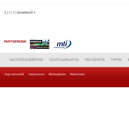
|
|
|
1
2
3
következő »
PARTNEREINK
SAJTÓKÖZLEMÉNYEK
ÜZLETI AJÁNLATOK
PÁLYÁZATOK
TIPPEK
Jogi tudnivalók
Impresszum
Médiaajánlat
Webmester