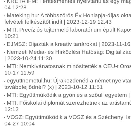
KRÉTA IFM: Térítésmentes nyelvtanulás egy mag
04 12:28
Mateking.hu: A többszörös Év Honlapja-díjas okta
felvételi felkészítőt indít | 2023-12-19 12:43
MTI: Precíziós tejtermelő laboratórium épült Kap
10:21
EJMSZ: Díjazták a kreatív tanárokat | 2023-11-16
Nemzeti Média- és Hírközlési Hatóság: Digitalizá
| 2023-10-24 11:30
MTI: Nemkívánatosnak minősítették a CEU-t Oro
10-17 11:59
egyuttnemetul.hu: Újrakezdenéd a német nyelvta
továbbfejlődnél? (x) | 2023-10-12 11:51
MTI: Együttműködik a győri és a szöuli egyetem 
MTI: Főiskolai diplomát szerezhetnek az artista
12:12
VOSZ: Együttműködik a VOSZ és a Széchenyi Is
04-27 10:04