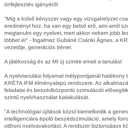
önfejlesztés igényéről.
"Míg a külső kényszer vagy egy vizsgahelyzet csa
eredményt hoz, ha van egy belső erő, ami arról sz
megtanulni egy nyelvet, mert akkor nekem jobb le
többet ér" - fogalmaz Gubáné Csánki Ágnes, a KR
vezetője, generációs tréner.
A játékosság és az MI új szintre emeli a tanulást
A nyelvtanulási folyamat mélypontjainál hatékony 
KRÉTA IFM élményalapú rendszere. Az alkalmazás 
feladatai és beszédközpontú szimulációi elősegíti
szintű nyelvhasználat kialakulását.
"A technológiai újítások közül kiemelkedik a gene
intelligenciára épülő beszédszimuláció, amely forr
otthoni nyelvgyakorlást. A rendszer biztonságos k