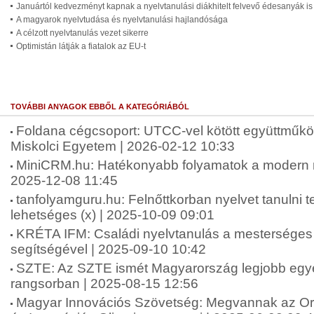
Januártól kedvezményt kapnak a nyelvtanulási diákhitelt felvevő édesanyák is
A magyarok nyelvtudása és nyelvtanulási hajlandósága
A célzott nyelvtanulás vezet sikerre
Optimistán látják a fiatalok az EU-t
TOVÁBBI ANYAGOK EBBŐL A KATEGÓRIÁBÓL
Foldana cégcsoport: UTCC-vel kötött együttműkö
Miskolci Egyetem | 2026-02-12 10:33
MiniCRM.hu: Hatékonyabb folyamatok a modern ny
2025-12-08 11:45
tanfolyamguru.hu: Felnőttkorban nyelvet tanulni
lehetséges (x) | 2025-10-09 09:01
KRÉTA IFM: Családi nyelvtanulás a mesterséges i
segítségével | 2025-09-10 10:42
SZTE: Az SZTE ismét Magyarország legjobb e
rangsorban | 2025-08-15 12:56
Magyar Innovációs Szövetség: Megvannak az 