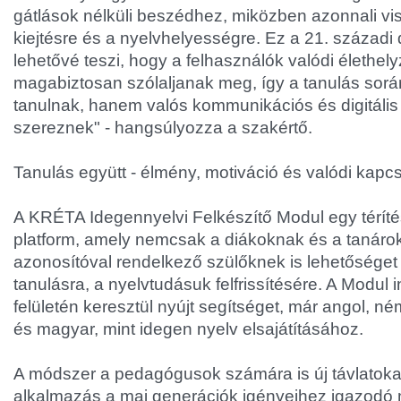
gátlások nélküli beszédhez, miközben azonnali vis
kiejtésre és a nyelvhelyességre. Ez a 21. századi 
lehetővé teszi, hogy a felhasználók valódi élethel
magabiztosan szólaljanak meg, így a tanulás sor
tanulnak, hanem valós kommunikációs és digitáli
szereznek" - hangsúlyozza a szakértő.
Tanulás együtt - élmény, motiváció és valódi kapc
A KRÉTA Idegennyelvi Felkészítő Modul egy térít
platform, amely nemcsak a diákoknak és a tanáro
azonosítóval rendelkező szülőknek is lehetőséget 
tanulásra, a nyelvtudásuk felfrissítésére. A Modu
felületén keresztül nyújt segítséget, már angol, né
és magyar, mint idegen nyelv elsajátításához.
A módszer a pedagógusok számára is új távlatokat
alkalmazás a mai generációk igényeihez igazodó 