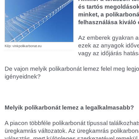
és tartós megoldások
minket, a polikarbon
felhasználása kiváló 
Az emberek gyakran a
ezek az anyagok időve
Kép: vinkpolikarbonat.eu
vagy az időjárás hatá
De vajon melyik polikarbonát lemez felel meg leg
igényeidnek?
Melyik polikarbonát lemez a legalkalmasabb?
A piacon többféle polikarbonát típussal találkozha
üregkamrás változatok. Az üregkamrás polikarbon
választás, mert különleges szerkezetével remekül 