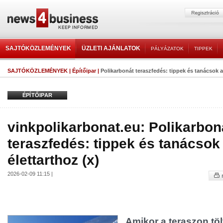
SAJTÓKÖZLEMÉNYEK
ÜZLETI AJÁNLATOK
PÁLYÁZATOK
TIPPEK
SAJTÓKÖZLEMÉNYEK
|
Építőipar
|
Polikarbonát teraszfedés: tippek és tanácsok a 
ÉPÍTŐIPAR
vinkpolikarbonat.eu: Polikarbon
teraszfedés: tippek és tanácsok
élettarthoz (x)
2026-02-09 11:15 |
Amikor a teraszon töl