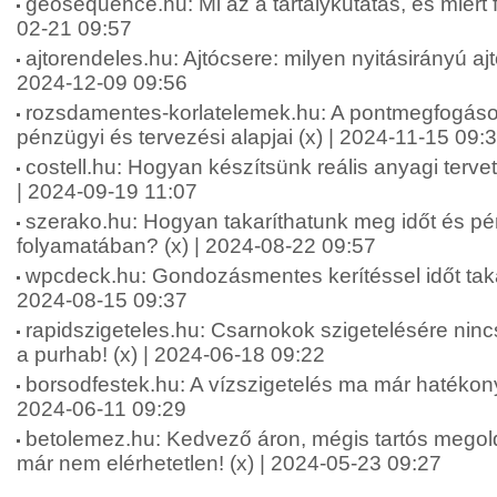
geosequence.hu: Mi az a tartálykutatás, és miért f
02-21 09:57
ajtorendeles.hu: Ajtócsere: milyen nyitásirányú aj
2024-12-09 09:56
rozsdamentes-korlatelemek.hu: A pontmegfogáso
pénzügyi és tervezési alapjai (x) | 2024-11-15 09:
costell.hu: Hogyan készítsünk reális anyagi terve
| 2024-09-19 11:07
szerako.hu: Hogyan takaríthatunk meg időt és pé
folyamatában? (x) | 2024-08-22 09:57
wpcdeck.hu: Gondozásmentes kerítéssel időt taka
2024-08-15 09:37
rapidszigeteles.hu: Csarnokok szigetelésére ninc
a purhab! (x) | 2024-06-18 09:22
borsodfestek.hu: A vízszigetelés ma már hatékon
2024-06-11 09:29
betolemez.hu: Kedvező áron, mégis tartós megol
már nem elérhetetlen! (x) | 2024-05-23 09:27