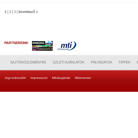
|
|
|
1
2
3
következő »
PARTNEREINK
SAJTÓKÖZLEMÉNYEK
ÜZLETI AJÁNLATOK
PÁLYÁZATOK
TIPPEK
Jogi tudnivalók
Impresszum
Médiaajánlat
Webmester