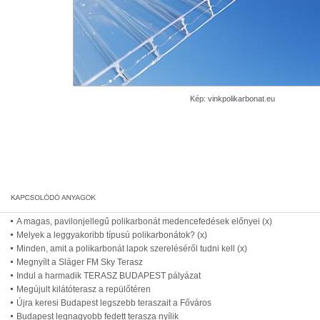
Kép: vinkpolikarbonat.eu
A magas, pavilonjellegű polikarbonát medencefedések előnyei (x)
Melyek a leggyakoribb típusú polikarbonátok? (x)
Minden, amit a polikarbonát lapok szereléséről tudni kell (x)
Megnyílt a Sláger FM Sky Terasz
Indul a harmadik TERASZ BUDAPEST pályázat
Megújult kilátóterasz a repülőtéren
Újra keresi Budapest legszebb teraszait a Főváros
Budapest legnagyobb fedett terasza nyílik