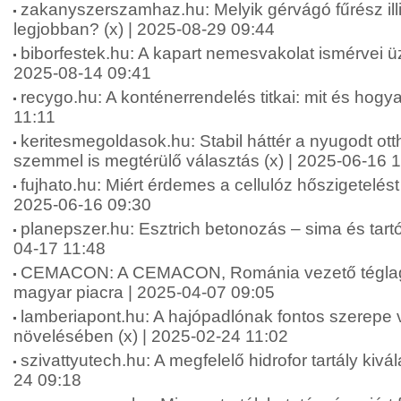
zakanyszerszamhaz.hu: Melyik gérvágó fűrész ill
legjobban? (x) | 2025-08-29 09:44
biborfestek.hu: A kapart nemesvakolat ismérvei üz
2025-08-14 09:41
recygo.hu: A konténerrendelés titkai: mit és hogy
11:11
keritesmegoldasok.hu: Stabil háttér a nyugodt ott
szemmel is megtérülő választás (x) | 2025-06-16 
fujhato.hu: Miért érdemes a cellulóz hőszigetelést 
2025-06-16 09:30
planepszer.hu: Esztrich betonozás – sima és tartós
04-17 11:48
CEMACON: A CEMACON, Románia vezető téglagy
magyar piacra | 2025-04-07 09:05
lamberiapont.hu: A hajópadlónak fontos szerepe 
növelésében (x) | 2025-02-24 11:02
szivattyutech.hu: A megfelelő hidrofor tartály kivá
24 09:18