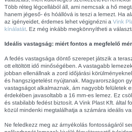
Több réteg légcellából áll, ami nemcsak a hő megtar
hanem jégeső- és hóállóvá is teszi a lemezt. Ha 
az igényeidet, érdemes lehet végignézni a
Vink Pl
kínálatát
. Ez még inkább megkönnyítheti a választ
Ideális vastagság: miért fontos a megfelelő mé
A fedés vastagsága döntő szerepet játszik a tera
ott eltöltött idő minőségében. A vastagabb lemeze
jobban ellenállnak a zord időjárási körülményeknek
és hangszigetelést nyújtanak. Magyarországon g
vastagságot alkalmaznak, ám nagyobb felületek es
érdekében javasoltabb a 16 mm-es lemez. Ez csök
és stabilabb fedést biztosít. A Vink Plast Kft. által
közül mindenki megtalálhatja a számára ideális v
Ne feledkezz meg az árnyékolás fontosságáról se