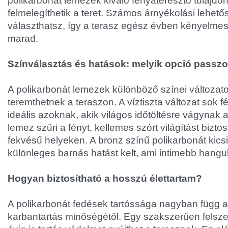
polikarbonát lemezek kiváló fényáteresztő tulajd
felmelegíthetik a teret. Számos árnyékolási lehető
választhatsz, így a terasz egész évben kényelme
marad.
Színválasztás és hatások: melyik opció passzo
A polikarbonát lemezek különböző színei változat
teremthetnek a teraszon. A víztiszta változat sok f
ideális azoknak, akik világos időtöltésre vágynak 
lemez szűri a fényt, kellemes szórt világítást biztosí
fekvésű helyeken. A bronz színű polikarbonát kicsi
különleges barnás hatást kelt, ami intimebb hangula
Hogyan biztosítható a hosszú élettartam?
A polikarbonát fedések tartóssága nagyban függ a 
karbantartás minőségétől. Egy szakszerűen felsze