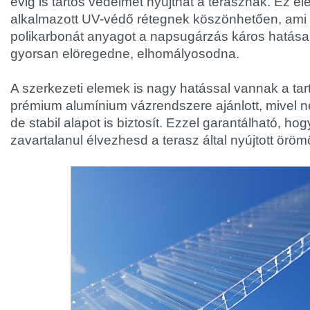
évig is tartós védelmet nyújthat a terasznak. Ez el
alkalmazott UV-védő rétegnek köszönhetően, ami
polikarbonát anyagot a napsugárzás káros hatásai
gyorsan elöregedne, elhomályosodna.
A szerkezeti elemek is nagy hatással vannak a tar
prémium alumínium vázrendszere ajánlott, mivel n
de stabil alapot is biztosít. Ezzel garantálható, h
zavartalanul élvezhesd a terasz által nyújtott öröm