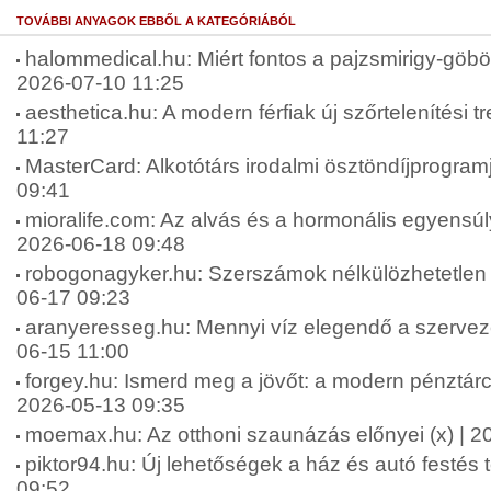
TOVÁBBI ANYAGOK EBBŐL A KATEGÓRIÁBÓL
halommedical.hu: Miért fontos a pajzsmirigy-göbök
2026-07-10 11:25
aesthetica.hu: A modern férfiak új szőrtelenítési t
11:27
MasterCard: Alkotótárs irodalmi ösztöndíjprogram
09:41
mioralife.com: Az alvás és a hormonális egyensúly
2026-06-18 09:48
robogonagyker.hu: Szerszámok nélkülözhetetlen 
06-17 09:23
aranyeresseg.hu: Mennyi víz elegendő a szervez
06-15 11:00
forgey.hu: Ismerd meg a jövőt: a modern pénztárca
2026-05-13 09:35
moemax.hu: Az otthoni szaunázás előnyei (x) | 2
piktor94.hu: Új lehetőségek a ház és autó festés 
09:52