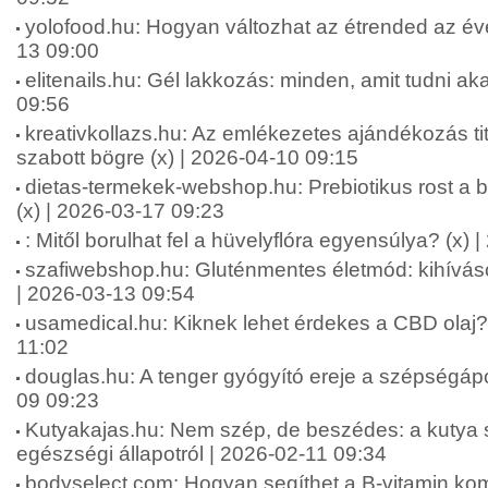
yolofood.hu: Hogyan változhat az étrended az év
13 09:00
elitenails.hu: Gél lakkozás: minden, amit tudni aka
09:56
kreativkollazs.hu: Az emlékezetes ajándékozás ti
szabott bögre (x) | 2026-04-10 09:15
dietas-termekek-webshop.hu: Prebiotikus rost a b
(x) | 2026-03-17 09:23
: Mitől borulhat fel a hüvelyflóra egyensúlya? (x)
szafiwebshop.hu: Gluténmentes életmód: kihívás
| 2026-03-13 09:54
usamedical.hu: Kiknek lehet érdekes a CBD olaj? 
11:02
douglas.hu: A tenger gyógyító ereje a szépségápo
09 09:23
Kutyakajas.hu: Nem szép, de beszédes: a kutya s
egészségi állapotról | 2026-02-11 09:34
bodyselect.com: Hogyan segíthet a B-vitamin kom