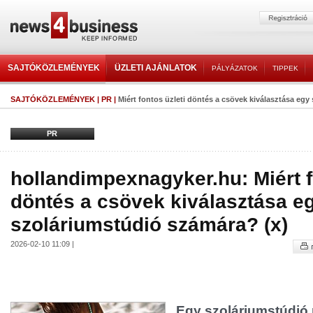
SAJTÓKÖZLEMÉNYEK
ÜZLETI AJÁNLATOK
PÁLYÁZATOK
TIPPEK
SAJTÓKÖZLEMÉNYEK
|
PR
|
Miért fontos üzleti döntés a csövek kiválasztása egy
PR
hollandimpexnagyker.hu: Miért f
döntés a csövek kiválasztása e
szoláriumstúdió számára? (x)
2026-02-10 11:09 |
Egy szoláriumstúdi