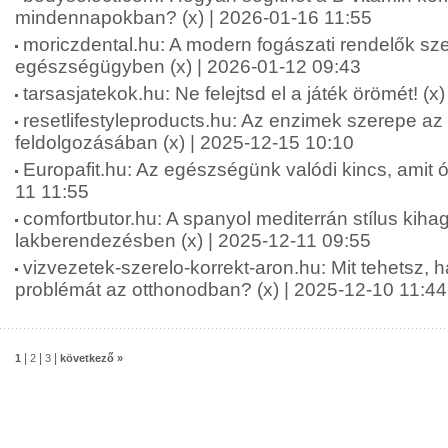
mindennapokban? (x) | 2026-01-16 11:55
moriczdental.hu: A modern fogászati rendelők sze
egészségügyben (x) | 2026-01-12 09:43
tarsasjatekok.hu: Ne felejtsd el a játék örömét! (x
resetlifestyleproducts.hu: Az enzimek szerepe az
feldolgozásában (x) | 2025-12-15 10:10
Europafit.hu: Az egészségünk valódi kincs, amit óv
11 11:55
comfortbutor.hu: A spanyol mediterrán stílus kiha
lakberendezésben (x) | 2025-12-11 09:55
vizvezetek-szerelo-korrekt-aron.hu: Mit tehetsz, 
problémát az otthonodban? (x) | 2025-12-10 11:44
|
|
|
1
2
3
következő »