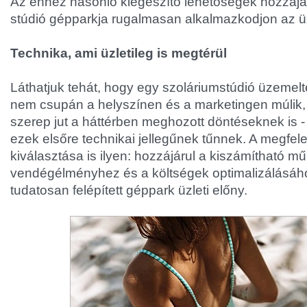
Az ehhez hasonló kiegészítő lehetőségek hozzájá
stúdió gépparkja rugalmasan alkalmazkodjon az üzl
Technika, ami üzletileg is megtérül
Láthatjuk tehát, hogy egy szoláriumstúdió üzemelt
nem csupán a helyszínen és a marketingen múli
szerep jut a háttérben meghozott döntéseknek is -
ezek elsőre technikai jellegűnek tűnnek. A megfel
kiválasztása is ilyen: hozzájárul a kiszámítható 
vendégélményhez és a költségek optimalizálásához
tudatosan felépített géppark üzleti előny.