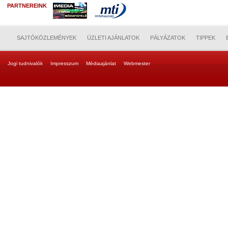
PARTNEREINK
SAJTÓKÖZLEMÉNYEK
ÜZLETI AJÁNLATOK
PÁLYÁZATOK
TIPPEK
Jogi tudnivalók
Impresszum
Médiaajánlat
Webmester