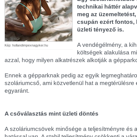
technikai háttér alap
meg az üzemeltetést
csupán ezért fontos, 
üzleti tényező is.
A vendégélmény, a kih
Kép: hollandimpexnagyker.hu
költségek alakulása m
azzal, hogy milyen alkatrészek alkotják a gépparko
Ennek a gépparknak pedig az egyik legmeghatár
szoláriumcső, ami közvetlenül hat a megtérülésre 
egyaránt.
A csőválasztás mint üzleti döntés
A szoláriumcsövek minősége a teljesítményre és 
hatással van. A stabil teljesítmény csökkenti a vára