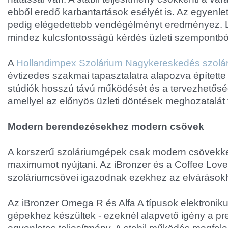
ebből eredő karbantartások esélyét is. Az egyen
pedig elégedettebb vendégélményt eredményez. Lá
mindez kulcsfontosságú kérdés üzleti szempontbó
A
Hollandimpex Szolárium Nagykereskedés szolár
évtizedes szakmai tapasztalatra alapozva építette 
stúdiók hosszú távú működését és a tervezhetősé
amellyel az előnyös üzleti döntések meghozatalát
Modern berendezésekhez modern csövek
A korszerű szoláriumgépek csak modern csövekkel
maximumot nyújtani. Az iBronzer és a Coffee Lov
szoláriumcsövei igazodnak ezekhez az elvárások
Az iBronzer Omega R és Alfa A típusok elektronikus 
gépekhez készültek - ezeknél alapvető igény a p