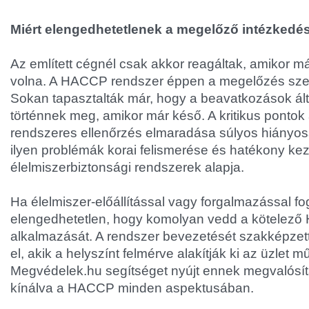
Miért elengedhetetlenek a megelőző intézkedé
Az említett cégnél csak akkor reagáltak, amikor már
volna. A HACCP rendszer éppen a megelőzés sze
Sokan tapasztalták már, hogy a beavatkozások ál
történnek meg, amikor már késő. A kritikus pontok
rendszeres ellenőrzés elmaradása súlyos hiányos
ilyen problémák korai felismerése és hatékony ke
élelmiszerbiztonsági rendszerek alapja.
Ha élelmiszer-előállítással vagy forgalmazással fog
elengedhetetlen, hogy komolyan vedd a kötelez
alkalmazását. A rendszer bevezetését szakképzet
el, akik a helyszínt felmérve alakítják ki az üzlet 
Megvédelek.hu segítséget nyújt ennek megvalósí
kínálva a HACCP minden aspektusában.