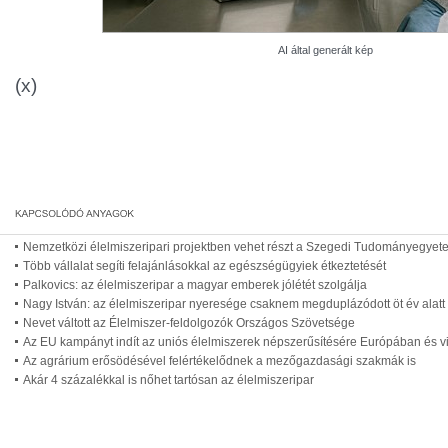
AI által generált kép
(x)
Nemzetközi élelmiszeripari projektben vehet részt a Szegedi Tudományegyet
Több vállalat segíti felajánlásokkal az egészségügyiek étkeztetését
Palkovics: az élelmiszeripar a magyar emberek jólétét szolgálja
Nagy István: az élelmiszeripar nyeresége csaknem megduplázódott öt év alatt
Nevet váltott az Élelmiszer-feldolgozók Országos Szövetsége
Az EU kampányt indít az uniós élelmiszerek népszerűsítésére Európában és vi
Az agrárium erősödésével felértékelődnek a mezőgazdasági szakmák is
Akár 4 százalékkal is nőhet tartósan az élelmiszeripar