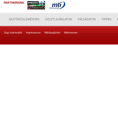
PARTNEREINK
SAJTÓKÖZLEMÉNYEK
ÜZLETI AJÁNLATOK
PÁLYÁZATOK
TIPPEK
Jogi tudnivalók
Impresszum
Médiaajánlat
Webmester