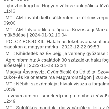
ujhazbodrogi.hu: Hogyan válasszunk pálinkafőzőt
11:46
MTI: AM: tovább kell csökkenteni az élelmiszerpa
09:00
MTI: AM: folytatódik a tejágazat Közösségi Marke
működése | 2024-01-02 10:04
POLCZ FOOD Kft.: Hatalmas tőkebevonással erős
piacokon a magyar márka | 2023-12-22 09:53
MTI: Kihirdették az Év bejglije verseny győztesei
Agroinform.hu: A családok 80 százaléka halat fo
előestéjén | 2023-11-23 12:24
Magyar Ásványvíz, Gyümölcslé és Üdítőital Szöve
cukor- és kalóriatartalma Magyarországon | 2023-
MTI: Nébih: szezámolajat hívtak vissza a forgal
10:39
kaveverzum.hu: Ismerkedj meg a rooibos teával! 
12:49
MTI: Sütőtökös mandula, dió variációkkal lett az é