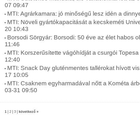
07 09:47
MTI: Agrárkamara: jó minőségű lesz idén a dinny
MTI: Növeli gyártókapacitását a kecskeméti Unive
20 10:43
Borsodi Sörgyár: Borsodi: 50 éve az élet habos o
11:46
MTI: Korszerűsítette vágóhídját a csurgói Topesa 
12:40
MTI: Snack Day gluténmentes tallérokat hívott vis
17 10:05
MTI: Csaknem egyharmadával nőtt a Kométa árbev
03-31 09:50
|
|
|
1
2
3
következő »