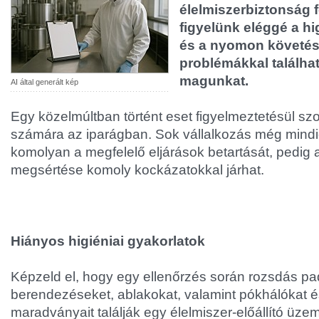
élelmiszerbiztonság 
figyelünk eléggé a hi
és a nyomon követés
problémákkal találh
magunkat.
AI által generált kép
Egy közelmúltban történt eset figyelmeztetésül sz
számára az iparágban. Sok vállalkozás még mind
komolyan a megfelelő eljárások betartását, pedig 
megsértése komoly kockázatokkal járhat.
Hiányos higiéniai gyakorlatok
Képzeld el, hogy egy ellenőrzés során rozsdás pa
berendezéseket, ablakokat, valamint pókhálókat é
maradványait találják egy élelmiszer-előállító üze