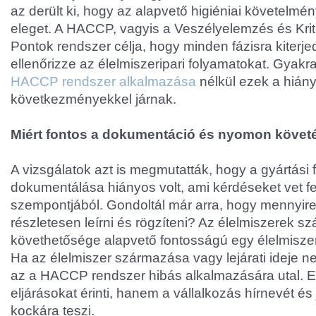
az derült ki, hogy az alapvető higiéniai követelm
eleget. A HACCP, vagyis a Veszélyelemzés és Krit
Pontok rendszer célja, hogy minden fázisra kiter
ellenőrizze az élelmiszeripari folyamatokat. Gyakr
HACCP rendszer alkalmazása
nélkül ezek a hián
következményekkel járnak.
Miért fontos a dokumentáció és nyomon követ
A vizsgálatok azt is megmutatták, hogy a gyártási
dokumentálása hiányos volt, ami kérdéseket vet fe
szempontjából. Gondoltál már arra, hogy mennyire
részletesen leírni és rögzíteni? Az élelmiszerek
követhetősége alapvető fontosságú egy élelmiszeri
Ha az élelmiszer származása vagy lejárati ideje n
az a HACCP rendszer hibás alkalmazására utal. 
eljárásokat érinti, hanem a vállalkozás hírnevét és 
kockára teszi.