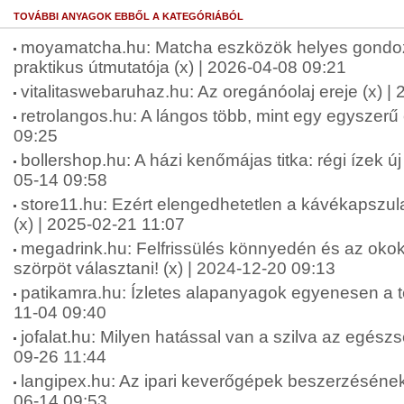
TOVÁBBI ANYAGOK EBBŐL A KATEGÓRIÁBÓL
moyamatcha.hu: Matcha eszközök helyes gondo
praktikus útmutatója (x) | 2026-04-08 09:21
vitalitaswebaruhaz.hu: Az oregánóolaj ereje (x) |
retrolangos.hu: A lángos több, mint egy egyszerű 
09:25
bollershop.hu: A házi kenőmájas titka: régi ízek ú
05-14 09:58
store11.hu: Ezért elengedhetetlen a kávékapszul
(x) | 2025-02-21 11:07
megadrink.hu: Felfrissülés könnyedén és az okok
szörpöt választani! (x) | 2024-12-20 09:13
patikamra.hu: Ízletes alapanyagok egyenesen a te
11-04 09:40
jofalat.hu: Milyen hatással van a szilva az egész
09-26 11:44
langipex.hu: Az ipari keverőgépek beszerzésének
06-14 09:53