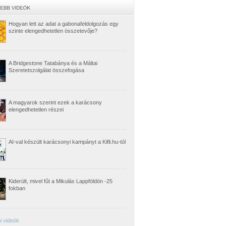
Hogyan lett az adat a gabonafeldolgozás egy
szinte elengedhetetlen összetevője?
A Bridgestone Tatabánya és a Máltai
Szeretetszolgálat összefogása
A magyarok szerint ezek a karácsony
elengedhetetlen részei
AI-val készült karácsonyi kampányt a Kifli.hu-tól
Kiderült, mivel fűt a Mikulás Lappföldön -25
fokban
i videók