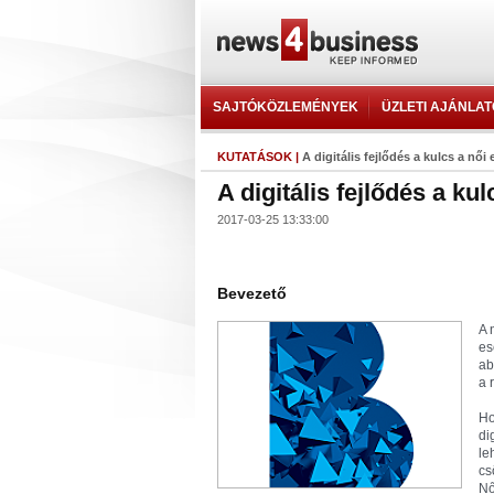
SAJTÓKÖZLEMÉNYEK
ÜZLETI AJÁNLA
KUTATÁSOK
|
A digitális fejlődés a kulcs a n
A digitális fejlődés a k
2017-03-25 13:33:00
Bevezető
A 
es
ab
a 
Ho
di
le
cs
Nő