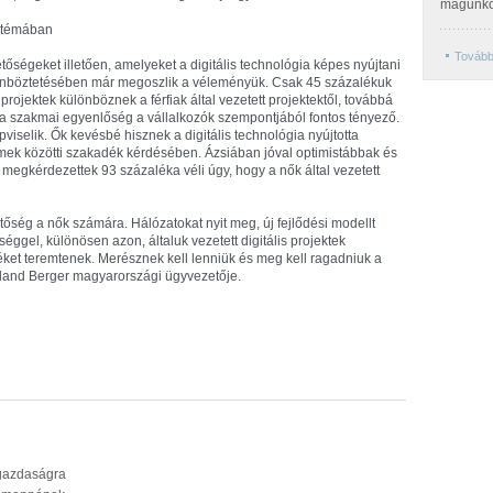
magunko
a témában
Tovább
ségeket illetően, amelyeket a digitális technológia képes nyújtani
nböztetésében már megoszlik a véleményük. Csak 45 százalékuk
s projektek különböznek a férfiak által vezetett projektektől, továbbá
a szakmai egyenlőség a vállalkozók szempontjából fontos tényező.
pviselik. Ők kevésbé hisznek a digitális technológia nyújtotta
ek közötti szakadék kérdésében. Ázsiában jóval optimistábbak és
egkérdezettek 93 százaléka véli úgy, hogy a nők által vezetett
hetőség a nők számára. Hálózatokat nyit meg, új fejlődési modellt
éggel, különösen azon, általuk vezetett digitális projektek
ket teremtenek. Merésznek kell lenniük és meg kell ragadniuk a
land Berger magyarországi ügyvezetője.
 gazdaságra