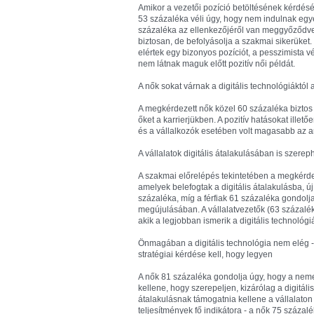
Amikor a vezetői pozíció betöltésének kérdésér
53 százaléka véli úgy, hogy nem indulnak egyen
százaléka az ellenkezőjéről van meggyőződve
biztosan, de befolyásolja a szakmai sikerüket
elértek egy bizonyos pozíciót, a pesszimista v
nem látnak maguk előtt pozitív női példát.
A nők sokat várnak a digitális technológiáktól
A megkérdezett nők közel 60 százaléka biztos 
őket a karrierjükben. A pozitív hatásokat illető
és a vállalkozók esetében volt magasabb az a
A vállalatok digitális átalakulásában is szerep
A szakmai előrelépés tekintetében a megkérdez
amelyek belefogtak a digitális átalakulásba, 
százaléka, míg a férfiak 61 százaléka gondolja
megújulásában. A vállalatvezetők (63 százalék
akik a legjobban ismerik a digitális technológi
Önmagában a digitális technológia nem elég -
stratégiai kérdése kell, hogy legyen
A nők 81 százaléka gondolja úgy, hogy a nemek
kellene, hogy szerepeljen, kizárólag a digitá
átalakulásnak támogatnia kellene a vállalaton 
teljesítmények fő indikátora - a nők 75 százalé