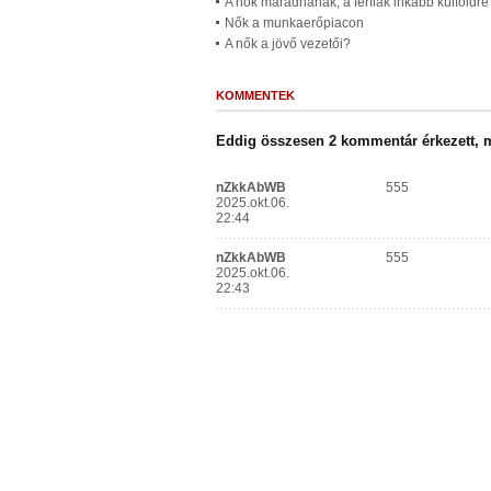
A nők maradnának, a férfiak inkább külföld
Nők a munkaerőpiacon
A nők a jövő vezetői?