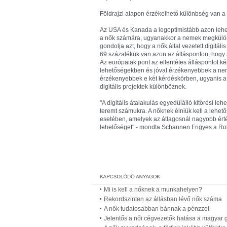
Földrajzi alapon érzékelhető különbség van 
Az USA és Kanada a legoptimistább azon lehető
a nők számára, ugyanakkor a nemek megkülö
gondolja azt, hogy a nők által vezetett digitáli
69 százalékuk van azon az állásponton, hogy 
Az európaiak pont az ellentétes álláspontot ké
lehetőségekben és jóval érzékenyebbek a nem
érzékenyebbek e két kérdéskörben, ugyanis a m
digitális projektek különböznek.
"A digitális átalakulás egyedülálló kitörési le
teremt számukra. A nőknek élniük kell a lehetős
esetében, amelyek az átlagosnál nagyobb érté
lehetőséget" - mondta Schannen Frigyes a Ro
Mi is kell a nőknek a munkahelyen?
Rekordszinten az állásban lévő nők száma
A nők tudatosabban bánnak a pénzzel
Jelentős a női cégvezetők hatása a magyar