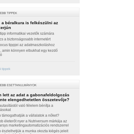
a béralkura is felkészülni az
terjún
ipp informatikai vezetők számára
cs a biztonságosabb internetért
Focus tippjei az adatmaszkoláshoz
g, amin könnyen elbukhat egy kezdő
zó
 tippek
 lett az adat a gabonafeldolgozás
inte elengedhetetlen összetevője?
autasítástól való félelem bénítja a
zásokat
támogathatják a vállalatok a nőket?
b életerőt nyer a Nutriversum márkája az
sys marketingautomatizációs rendszerrel
észlelhetjük a munka okozta kiégés jeleit