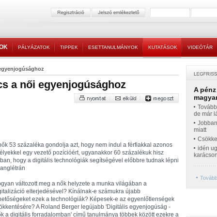
TOK
PÁLYÁZATOK
TIPPEK
ESETTANULMÁNYOK
KUTATÁSOK
VIDEÓTÁR
ői egyenjogúsághoz
ulcs a női egyenjogúsághoz
A pénz
magyar
Továbbr
de már l
Jobban
miatt
Csökke
nők 53 százaléka gondolja azt, hogy nem indul a férfiakkal azonos
idén ug
élyekkel egy vezető pozícióért, ugyanakkor 60 százalékuk hisz
karácso
ban, hogy a digitális technológiák segítségével előbbre tudnak lépni
ranglétrán
Tovább
gyan változott meg a nők helyzete a munka világában a
gitalizáció elterjedésével? Kínálnak-e számukra újabb
hetőségeket ezek a technológiák? Képesek-e az egyenlőtlenségek
ökkentésére? A Roland Berger legújabb 'Digitális egyenjogúság -
k a digitális forradalomban' című tanulmánya többek között ezekre a