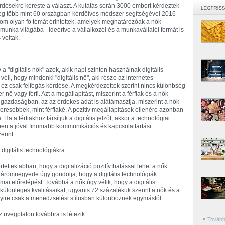
rdésekre kereste a választ. A kutatás során 3000 embert kérdeztek
g több mint 60 országban kérdőíves módszer segítségével 2016
om olyan fő témát érintettek, amelyek meghatározóak a nők
munka világába - ideértve a vállalkozói és a munkavállalói formát is
 voltak.
 "digitális nők" azok, akik napi szinten használnak digitális
i, hogy mindenki "digitális nő", aki része az internetes
 ez csak felfogás kérdése. A megkérdezettek szerint nincs különbség
 nő vagy férfi. Azt a megállapítást, miszerint a férfiak és a nők
is gazdaságban, az az érdekes adat is alátámasztja, miszerint a nők
sikeresebbek, mint férfiaké. A pozitív megállapítások ellenére azonban
a a férfiakhoz társítjuk a digitális jelzőt, akkor a technológiai
en a jóval finomabb kommunikációs és kapcsolattartási
erint.
digitális technológiákra
ettek abban, hogy a digitalizáció pozitív hatással lehet a nők
háromnegyede úgy gondolja, hogy a digitális technológiák
ai előrelépést. Továbbá a nők úgy vélik, hogy a digitális
különleges kvalitásaikat, ugyanis 72 százalékuk szerint a nők és a
többnyire csak a menedzselési stílusban különböznek egymástól.
az üvegplafon továbbra is létezik
Tovább