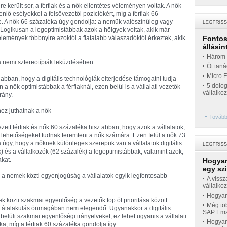
e került sor, a férfiak és a nők ellentétes véleményen voltak. A nők
lő esélyekkel a felsővezetői pozíciókért, míg a férfiak 66
. A nők 66 százaléka úgy gondolja: a nemük valószínűleg vagy
. Logikusan a legoptimistábbak azok a hölgyek voltak, akik már
élemények többnyire azoktól a fiatalabb válaszadóktól érkeztek, akik
Fontos 
állásin
Három t
 a nemi sztereotípiák leküzdésében
Öt taná
Micro 
abban, hogy a digitális technológiák elterjedése támogatni tudja
5 dolo
en a nők optimistábbak a férfiaknál, ezen belül is a vállalati vezetők
vállalko
rány.
hez juthatnak a nők
További
ett férfiak és nők 60 százaléka hisz abban, hogy azok a vállalatok,
új lehetőségeket tudnak teremteni a nők számára. Ezen felül a nők 73
 úgy, hogy a nőknek különleges szerepük van a vállalatok digitális
) és a vállalkozók (62 százalék) a legoptimistábbak, valamint azok,
ákat.
Hogyan
egy sz
 a nemek közti egyenjogúság a vállalatok egyik legfontosabb
A vissz
vállalko
Hogyan 
 közti szakmai egyenlőség a vezetők top öt prioritása között
Még töb
lis átalakulás önmagában nem elegendő. Ugyanakkor a digitális
SAP Emar
belüli szakmai egyenlőségi irányelveket, ez lehet ugyanis a vállalati
Hogyan 
ka, míg a férfiak 60 százaléka gondolja így.