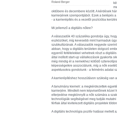
Roland Berger
ké
me
októbere és decembere között. A kérdések hár
karrierjének szempontjából. Ezek a belépés a 
- a karrierépítés és a vezetői pozícióba kerülés
Mi jellemző a digitális nőkre?
A válaszadók 40 százaléka gondolja úgy, hogy a
eszközöket, míg kevesebb mint harmaduk úgy vél
szubkultúrának. A válaszadók negyede szerint
abban, hogy a digitális területen dolgozó ember
egyenlő feltételekkel vehetnek részt a digitál
által indított start-up vállalkozások gyakorta 
még mindig él a nemekhez kötődő sztereotípia. H
képességeikre asszociálunk, míg a nők esetéb
aspektusokra gondolunk - a felmérés adatai sz
A karrierépítéshez hosszútávon szükség van a 
A tanulmány kiemeli: a megkérdezettek egyetért
karrierjére. Mindkét nem képviselőinek közel 
elterjedése megkönnyíti a nők számára a szakm
technológiák segítségével meg tudják mutatni 
férfiak által kivitelezett digitális projektek 
A digitális technológia pozitív hatásai mellett 