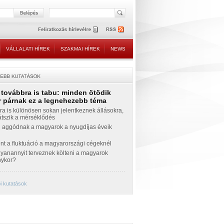
VÁLLALATI HÍREK
SZAKMAI HÍREK
NEWS
 továbbra is tabu: minden ötödik
 párnak ez a legnehezebb téma
a is különösen sokan jelentkeznek állásokra,
átszik a mérséklődés
 aggódnak a magyarok a nyugdíjas éveik
nt a fluktuáció a magyarországi cégeknél
yanannyit terveznek költeni a magyarok
nykor?
i kutatások