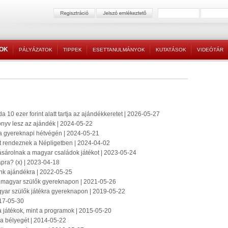
TOK
PÁLYÁZATOK
TIPPEK
ESETTANULMÁNYOK
KUTATÁSOK
VIDEÓTÁR
10 ezer forint alatt tartja az ajándékkeretet | 2026-05-27
önyv lesz az ajándék | 2024-05-22
 a gyereknapi hétvégén | 2024-05-21
lt rendeznek a Népligetben | 2024-04-02
vásárolnak a magyar családok játékot | 2023-05-24
pra? (x) | 2023-04-18
ünk ajándékra | 2022-05-25
 a magyar szülők gyereknapon | 2021-05-26
agyar szülők játékra gyereknapon | 2019-05-22
017-05-30
játékok, mint a programok | 2015-05-20
 a bélyegét | 2014-05-22