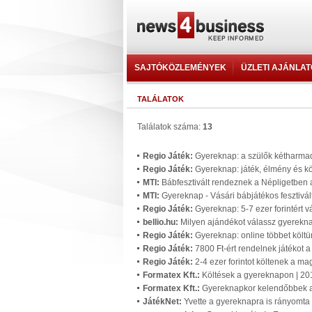
SAJTÓKÖZLEMÉNYEK
ÜZLETI AJÁNLA
TALÁLATOK
Találatok száma:
13
Regio Játék:
Gyereknap: a szülők kétharmada 
Regio Játék:
Gyereknap: játék, élmény és k
MTI:
Bábfesztivált rendeznek a Népligetben
MTI:
Gyereknap - Vásári bábjátékos fesztivá
Regio Játék:
Gyereknap: 5-7 ezer forintért 
bellio.hu:
Milyen ajándékot válassz gyerekna
Regio Játék:
Gyereknap: online többet költ
Regio Játék:
7800 Ft-ért rendelnek játékot
Regio Játék:
2-4 ezer forintot költenek a m
Formatex Kft.:
Költések a gyereknapon | 2
Formatex Kft.:
Gyereknapkor kelendőbbek a 
JátékNet:
Yvette a gyereknapra is rányomta