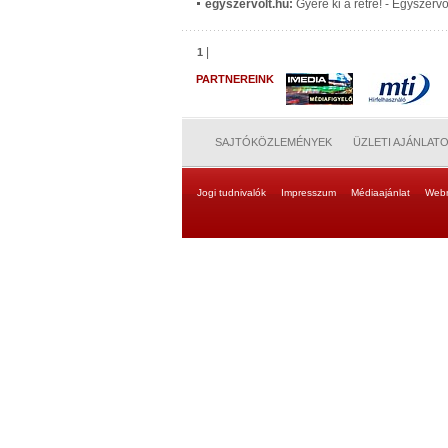
egyszervolt.hu:
Gyere ki a rétre! - Egyszer
|
1
PARTNEREINK
SAJTÓKÖZLEMÉNYEK
ÜZLETI AJÁNLAT
Jogi tudnivalók
Impresszum
Médiaajánlat
Web