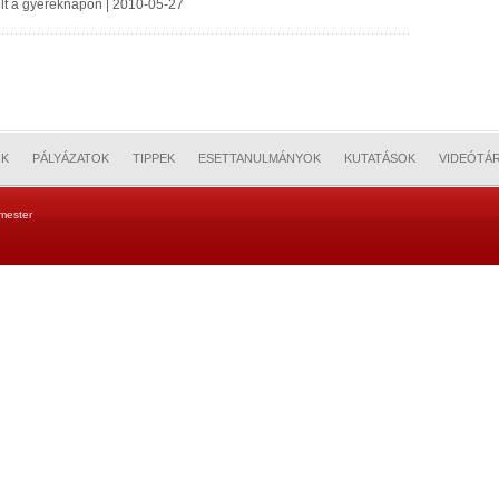
volt a gyereknapon | 2010-05-27
OK
PÁLYÁZATOK
TIPPEK
ESETTANULMÁNYOK
KUTATÁSOK
VIDEÓTÁ
mester