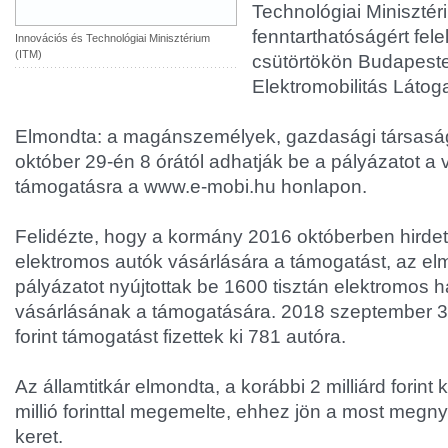
Technológiai Minisztér
fenntarthatóságért fele
Innovációs és Technológiai Minisztérium
(ITM)
csütörtökön Budapesten
Elektromobilitás Láto
Elmondta: a magánszemélyek, gazdasági társas
október 29-én 8 órától adhatják be a pályázatot a 
támogatásra a www.e-mobi.hu honlapon.
Felidézte, hogy a kormány 2016 októberben hirdet
elektromos autók vásárlására a támogatást, az el
pályázatot nyújtottak be 1600 tisztán elektromos h
vásárlásának a támogatására. 2018 szeptember 30-
forint támogatást fizettek ki 781 autóra.
Az államtitkár elmondta, a korábbi 2 milliárd forint
millió forinttal megemelte, ehhez jön a most megnyíl
keret.