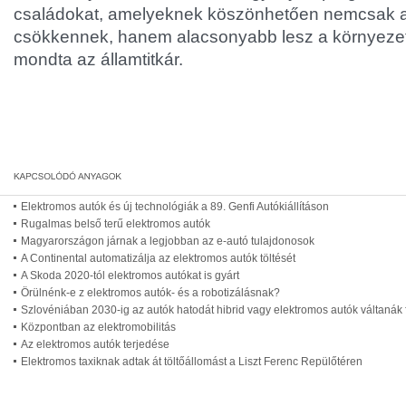
családokat, amelyeknek köszönhetően nemcsak az
csökkennek, hanem alacsonyabb lesz a környezet
mondta az államtitkár.
Elektromos autók és új technológiák a 89. Genfi Autókiállításon
Rugalmas belső terű elektromos autók
Magyarországon járnak a legjobban az e-autó tulajdonosok
A Continental automatizálja az elektromos autók töltését
A Skoda 2020-tól elektromos autókat is gyárt
Örülnénk-e z elektromos autók- és a robotizálásnak?
Szlovéniában 2030-ig az autók hatodát hibrid vagy elektromos autók váltanák 
Központban az elektromobilitás
Az elektromos autók terjedése
Elektromos taxiknak adtak át töltőállomást a Liszt Ferenc Repülőtéren