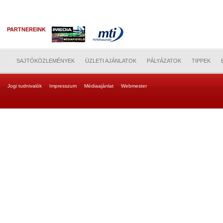
PARTNEREINK
SAJTÓKÖZLEMÉNYEK
ÜZLETI AJÁNLATOK
PÁLYÁZATOK
TIPPEK
Jogi tudnivalók
Impresszum
Médiaajánlat
Webmester