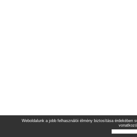
Weboldalunk a jobb felhasználói élmény biztosítása érdekében sü
vonatkozó