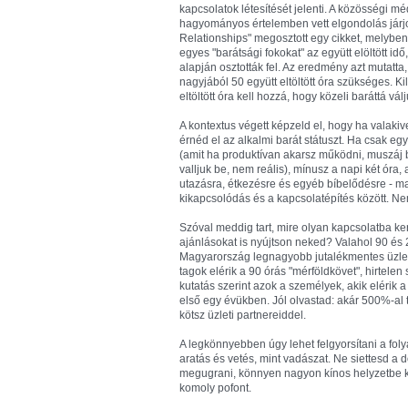
kapcsolatok létesítését jelenti. A közösségi mé
hagyományos értelemben vett elgondolás járjo
Relationships" megosztott egy cikket, melyben 
egyes "barátsági fokokat" az együtt elöltött 
alapján osztották fel. Az eredmény azt mutatta,
nagyjából 50 együtt eltöltött óra szükséges. K
eltöltött óra kell hozzá, hogy közeli baráttá vál
A kontextus végett képzeld el, hogy ha valakiv
érnéd el az alkalmi barát státuszt. Ha csak egy
(amit ha produktívan akarsz működni, muszáj 
valljuk be, nem reális), mínusz a napi két óra,
utazásra, étkezésre és egyéb bíbelődésre - ma
kikapcsolódás és a kapcsolatépítés között. Ne
Szóval meddig tart, mire olyan kapcsolatba ke
ajánlásokat is nyújtson neked? Valahol 90 és 
Magyarország legnagyobb jutalékmentes üzlet
tagok elérik a 90 órás "mérföldkövet", hirtelen
kutatás szerint azok a személyek, akik elérik 
első egy évükben. Jól olvastad: akár 500%-al 
kötsz üzleti partnereiddel.
A legkönnyebben úgy lehet felgyorsítani a fol
aratás és vetés, mint vadászat. Ne siettesd a d
megugrani, könnyen nagyon kínos helyzetbe k
komoly pofont.