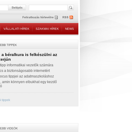
VÁLLALATI HÍREK
SZAKMAI HÍREK
NEWS
a béralkura is felkészülni az
terjún
ipp informatikai vezetők számára
cs a biztonságosabb internetért
Focus tippjei az adatmaszkoláshoz
g, amin könnyen elbukhat egy kezdő
zó
 tippek