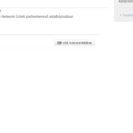
karácso
t
Tovább
pe Network Üzleti partnerkereső adatbázisában