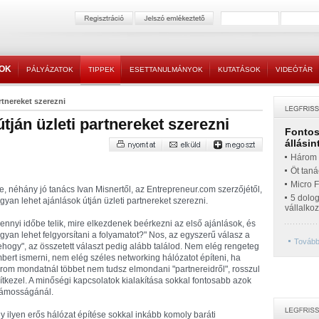
TOK
PÁLYÁZATOK
TIPPEK
ESETTANULMÁNYOK
KUTATÁSOK
VIDEÓTÁR
rtnereket szerezni
tján üzleti partnereket szerezni
Fontos 
állásin
Három t
Öt taná
Micro 
e, néhány jó tanács Ivan Misnertől, az Entrepreneur.com szerzőjétől,
5 dolo
gyan lehet ajánlások útján üzleti partnereket szerezni.
vállalko
ennyi időbe telik, mire elkezdenek beérkezni az első ajánlások, és
gyan lehet felgyorsítani a folyamatot?" Nos, az egyszerű válasz a
További
ehogy", az összetett választ pedig alább találod. Nem elég rengeteg
bert ismerni, nem elég széles networking hálózatot építeni, ha
rom mondatnál többet nem tudsz elmondani "partnereidről", rosszul
ítkezel. A minőségi kapcsolatok kialakítása sokkal fontosabb azok
ámosságánál.
y ilyen erős hálózat építése sokkal inkább komoly baráti