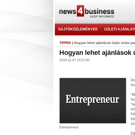
SAJTÓKÖZLEMÉNYEK
ÜZLETI AJÁNLA
TIPPEK
|
Hogyan lehet ajánlások útján üzleti pa
Hogyan lehet ajánlások ú
2018-11-07 13:21:00
Ím
ho
"M
ho
"s
em
há
ép
sz
Entrepreneur
Eg