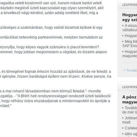
magadba vetett bizalomról van szó, hanem mások beléd vetett
káztatni meglévő üzleti kapcsolatait egy olyan személyért, akit
a következő négy kérdést, aztán addig ismételd őket, míg a
Hogyan
egy sz
A vissz
szükséges a szakmámban, hogy valódi bizalmat építsek ki egy
vállalko
Hogyan 
ezentációkat networking partnereimnek, melyben bemutatom az
Még töb
?
SAP Emar
bizonyítja, hogy képes vagyok számukra is piacot teremteni?
Hogyan 
reimmel, hogy jobban megismerjem a cégüket, és bizalmi alapon
magunko
Tovább
, és tömegével fognak érkezni hozzád az ajánlások, de ne feledd: a
sz igénybe, hiszen barátságot építeni nem öt perc. Kivéve persze, ha
tása a mai rohanó társadalomban nem könnyű feladat."- mondta
gatója. - "A BNI® heti rendszerességgel rendezett üzleti találkozói
A pénz
a, hogy néhány órára elszakadjanak a mindennapoktól és ápolják a
magyar
rüket."
Továbbr
de már l
Jobban
miatt
Csökke
idén ug