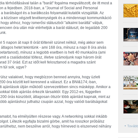
dia térhódításával talán a "barát" fogalma megváltozott, de itt most a
n a fejedben. 2018-ban, a "Journal of Social and Personal
a barátságot és a barátkozás folyamatát kutatók vizsgálták. Az
idő, a közösen végzett tevékenységek és a mindennapi kommunikáció
 hogy ahhoz, hogy ismerősi státuszból "alkalmi baráttá" váljuk,
ilencven óra után már elérhetjük a barát státuszt, de legalább 200
junk.
el 5 napon át napi 8 órát töltenél szünet nélkül, még akkor sem
 átlagos hetet tekintünk - ami 168 óra, mínusz a napi 8 óra alvás
betartanod), mínusz a legjobb esetben is heti 40 munkaóra (ami
 amit a családoddal töltesz, illetve számoljunk napi három órát
rad 37 órád. Ezt az időt kell felosztanod a magadra szánt
m túl sok, ugye?
rülsz valakivel, hogy megbízzon benned annyira, hogy üzleti
200 óra között kell keresned a választ. Ez a BNI&
174;-ban,
i ajánlások útján működő szervezetében sincs másképp. Amikor a
 sokkal több ajánlás érkezik társaiktól. Egy 2012-es, független
a 200 órás küszöböt, átlagosan ötször több ajánlást kapnak, mint az
több ajánláshoz juthatsz csupán azzal, hogy valódi barátságokat
yamatot, ha elmélyülten részese vagy. A networking sokkal inkább
olgot. Létezik egyfajta bizalmi görbe, amit ha rosszkor próbálsz
erülhetsz, nem beszélve arról, hogy hírneved is elszenved néhány
Tovább