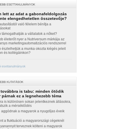
 lett az adat a gabonafeldolgozás
inte elengedhetetlen összetevője?
autasítástól való félelem bénítja a
zásokat
támogathatják a vállalatok a nőket?
b életerőt nyer a Nutriversum márkája az
sys marketingautomatizációs rendszerrel
észlelhetjük a munka okozta kiégés jeleit
n és kollégáinkon?
i esettanulmányok
 továbbra is tabu: minden ötödik
 párnak ez a legnehezebb téma
a is különösen sokan jelentkeznek állásokra,
átszik a mérséklődés
 aggódnak a magyarok a nyugdíjas éveik
nt a fluktuáció a magyarországi cégeknél
yanannyit terveznek költeni a magyarok