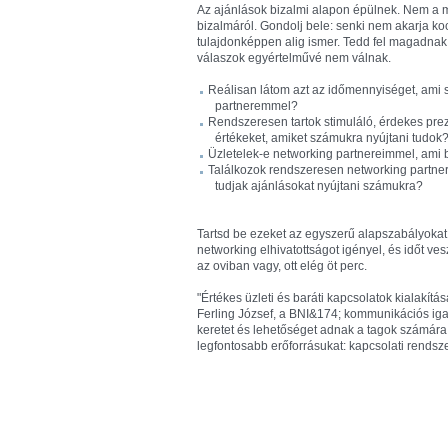
Az ajánlások bizalmi alapon épülnek. Nem a 
bizalmáról. Gondolj bele: senki nem akarja koc
tulajdonképpen alig ismer. Tedd fel magadnak 
válaszok egyértelművé nem válnak.
Reálisan látom azt az időmennyiséget, ami 
partneremmel?
Rendszeresen tartok stimuláló, érdekes pr
értékeket, amiket számukra nyújtani tudok
Üzletelek-e networking partnereimmel, ami 
Találkozok rendszeresen networking partne
tudjak ajánlásokat nyújtani számukra?
Tartsd be ezeket az egyszerű alapszabályokat
networking elhivatottságot igényel, és időt ve
az oviban vagy, ott elég öt perc.
"Értékes üzleti és baráti kapcsolatok kialakí
Ferling József, a BNI&
174; kommunikációs igaz
keretet és lehetőséget adnak a tagok számár
legfontosabb erőforrásukat: kapcsolati rendsze