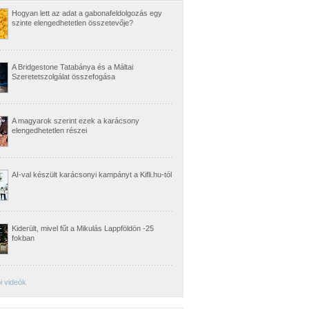
Hogyan lett az adat a gabonafeldolgozás egy
szinte elengedhetetlen összetevője?
A Bridgestone Tatabánya és a Máltai
Szeretetszolgálat összefogása
A magyarok szerint ezek a karácsony
elengedhetetlen részei
AI-val készült karácsonyi kampányt a Kifli.hu-tól
Kiderült, mivel fűt a Mikulás Lappföldön -25
fokban
i videók